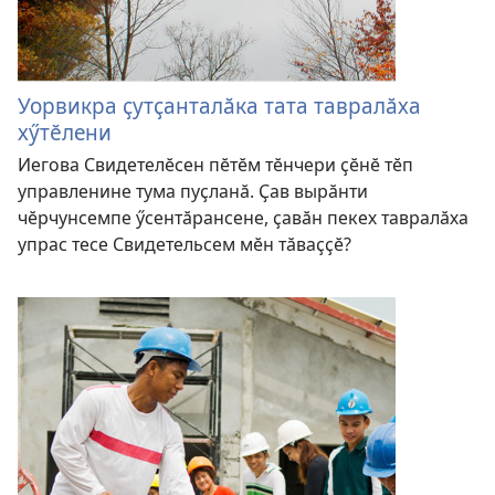
Уорвикра ҫутҫанталӑка тата тавралӑха
хӳтӗлени
Иегова Свидетелӗсен пӗтӗм тӗнчери ҫӗнӗ тӗп
управленине тума пуҫланӑ. Ҫав вырӑнти
чӗрчунсемпе ӳсентӑрансене, ҫавӑн пекех тавралӑха
упрас тесе Свидетельсем мӗн тӑваҫҫӗ?