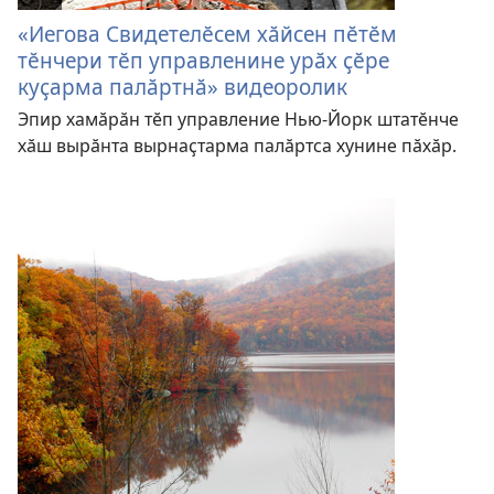
«Иегова Свидетелӗсем хӑйсен пӗтӗм
тӗнчери тӗп управленине урӑх ҫӗре
куҫарма палӑртнӑ» видеоролик
Эпир хамӑрӑн тӗп управление Нью-Йорк штатӗнче
хӑш вырӑнта вырнаҫтарма палӑртса хунине пӑхӑр.