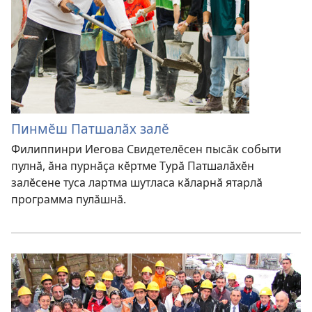
Пинмӗш Патшалӑх залӗ
Филиппинри Иегова Свидетелӗсен пысӑк событи
пулнӑ, ӑна пурнӑҫа кӗртме Турӑ Патшалӑхӗн
залӗсене туса лартма шутласа кӑларнӑ ятарлӑ
программа пулӑшнӑ.