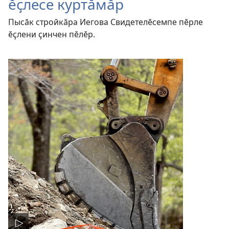
ӗҫлесе куртӑмӑр
Пысӑк стройкӑра Иегова Свидетелӗсемпе пӗрле
ӗҫлени ҫинчен пӗлӗр.