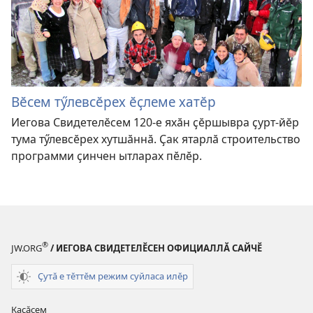
Вӗсем тӳлевсӗрех ӗҫлеме хатӗр
Иегова Свидетелӗсем 120-е яхӑн ҫӗршывра ҫурт-йӗр
тума тӳлевсӗрех хутшӑннӑ. Ҫак ятарлӑ строительство
программи ҫинчен ытларах пӗлӗр.
®
JW.ORG
/ ИЕГОВА СВИДЕТЕЛӖСЕН ОФИЦИАЛЛӐ САЙЧӖ
Ҫутӑ е тӗттӗм режим суйласа илӗр
Каҫӑсем