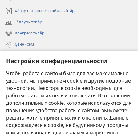
Хӑвӑр пата пырса кайма ыйтӑр
Тӗлпулу тупӑр
(открывается
в
Конгресс тупӑр
(открывается
новом
в
окне)
Ҫӗннисем
новом
окне)
Видеосем
Настройки конфиденциальности
Видео с тифлокомментариями
Чтобы работа с сайтом была для вас максимально
Шырав
удобной, мы применяем cookie и другие подобные
технологии. Некоторые cookie необходимы для
Харпӑр хӑй ирӗкӗпе укҫа-тенкӗ парасси
работы сайта, и их нельзя отключить. В отношении
(открывается
в
дополнительных cookie, которые используются для
новом
повышения удобства работы с сайтом, вы можете
Хурал башнин ОНЛАЙН-БИБЛИОТЕКИ
(открывается
окне)
решить: хотите принять их или отклонить. Данные,
в
®
JW Hub
содержащиеся в cookie, не будут никому проданы
новом
(открывается
окне)
или использованы для рекламы и маркетинга.
в