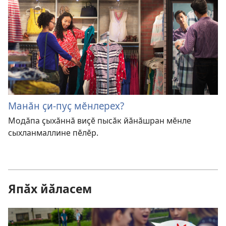
Манӑн ҫи-пуҫ мӗнлерех?
Модӑпа ҫыхӑннӑ виҫӗ пысӑк йӑнӑшран мӗнле
сыхланмаллине пӗлӗр.
Япӑх йӑласем