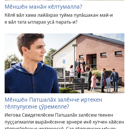
Мӗншӗн манӑн кӗлтумалла?
Кӗлӗ вӑл хама лайӑхрах туйма пулӑшакан май-и
е вӑл тата ытларах усӑ парать-и?
Мӗншӗн Патшалӑх залӗнче иртекен
тӗлпулусене ҫӳремелле?
Иегова Свидетелӗсем Патшалӑх залӗсем теекен
пуҫҫапмалли вырӑнӗсенче эрнере икӗ хутчен хӑйсен
тӗлпулӑвӗсене ирттереҫҫӗ. Ҫав тӗлпулусем мӗнле