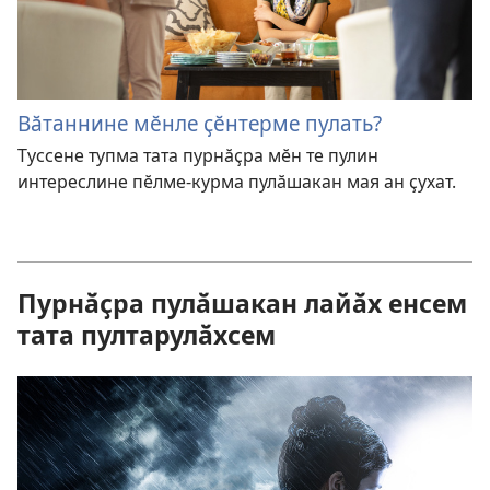
Вӑтаннине мӗнле ҫӗнтерме пулать?
Туссене тупма тата пурнӑҫра мӗн те пулин
интереслине пӗлме-курма пулӑшакан мая ан ҫухат.
Пурнӑҫра пулӑшакан лайӑх енсем
тата пултарулӑхсем