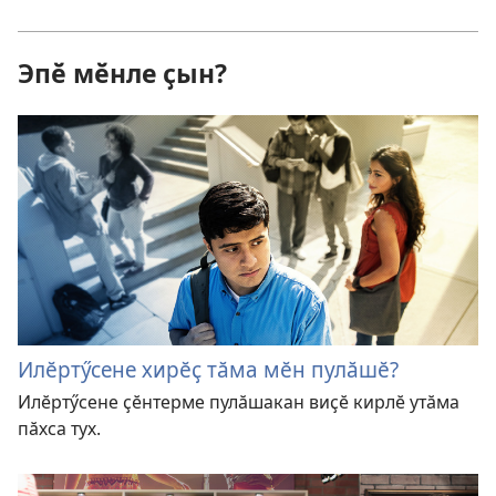
Эпӗ мӗнле ҫын?
Илӗртӳсене хирӗҫ тӑма мӗн пулӑшӗ?
Илӗртӳсене ҫӗнтерме пулӑшакан виҫӗ кирлӗ утӑма
пӑхса тух.