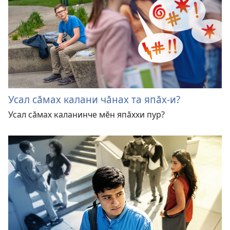
Усал сӑмах калани чӑнах та япӑх-и?
Усал сӑмах каланинче мӗн япӑххи пур?