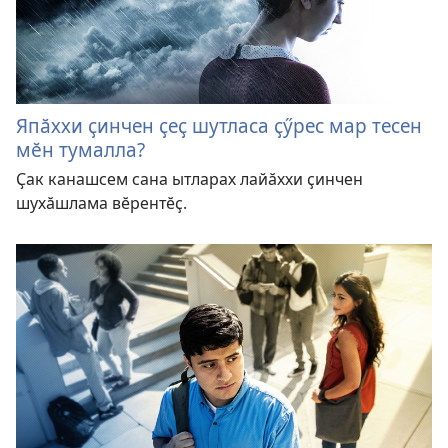
Япӑххи ҫинчен ҫеҫ шутласа ҫӳрес мар тесен
мӗн тумалла?
Ҫак канашсем сана ытларах лайӑххи ҫинчен
шухӑшлама вӗрентӗҫ.