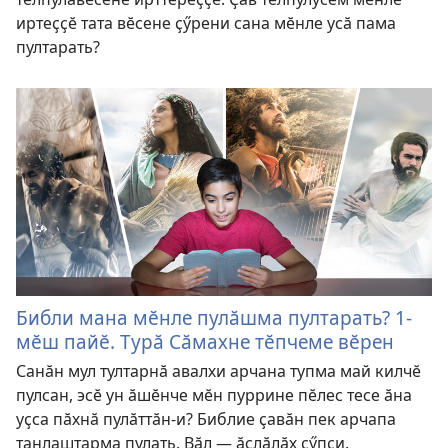
иртеҫҫӗ тата вӗсене ҫӳрени сана мӗнле усӑ пама
пултарать?
Библи мана мӗнле пулӑшма пултарать? 1-
мӗш пайӗ. Турӑ Сӑмахне тӗпчеме вӗрен
Санӑн мул тултарнӑ авалхи арчана тупма май килчӗ
пулсан, эсӗ ун ӑшӗнче мӗн пуррине пӗлес тесе ӑна
уҫса пӑхнӑ пулӑттӑн-и? Библие ҫавӑн пек арчапа
танлаштарма пулать. Вӑл — ӑслӑлӑх ҫӳпҫи.