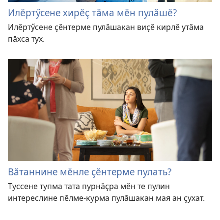
Илӗртӳсене хирӗҫ тӑма мӗн пулӑшӗ?
Илӗртӳсене ҫӗнтерме пулӑшакан виҫӗ кирлӗ утӑма
пӑхса тух.
Вӑтаннине мӗнле ҫӗнтерме пулать?
Туссене тупма тата пурнӑҫра мӗн те пулин
интереслине пӗлме-курма пулӑшакан мая ан ҫухат.