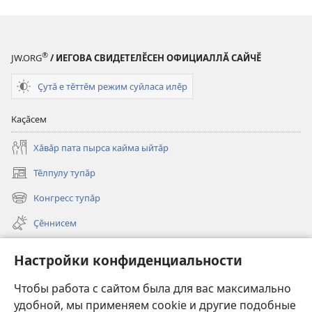
®
JW.ORG
/ ИЕГОВА СВИДЕТЕЛӖСЕН ОФИЦИАЛЛӐ САЙЧӖ
Ҫутӑ е тӗттӗм режим суйласа илӗр
Каҫӑсем
Хӑвӑр пата пырса кайма ыйтӑр
Тӗлпулу тупӑр
(открывается
в
Конгресс тупӑр
(открывается
новом
в
окне)
Ҫӗннисем
новом
окне)
Видеосем
Настройки конфиденциальности
Видео с тифлокомментариями
Чтобы работа с сайтом была для вас максимально
Шырав
удобной, мы применяем cookie и другие подобные