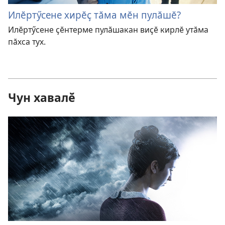
Илӗртӳсене хирӗҫ тӑма мӗн пулӑшӗ?
Илӗртӳсене ҫӗнтерме пулӑшакан виҫӗ кирлӗ утӑма
пӑхса тух.
Чун хавалӗ