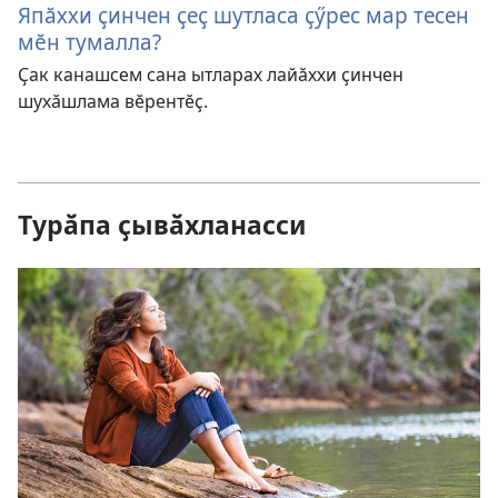
Япӑххи ҫинчен ҫеҫ шутласа ҫӳрес мар тесен
мӗн тумалла?
Ҫак канашсем сана ытларах лайӑххи ҫинчен
шухӑшлама вӗрентӗҫ.
Турӑпа ҫывӑхланасси