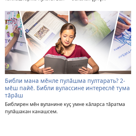
Библи мана мӗнле пулӑшма пултарать? 2-
мӗш пайӗ. Библи вулассине интереслӗ тума
тӑрӑш
Библирен мӗн вуланине куҫ умне кӑларса тӑратма
пулӑшакан канашсем.