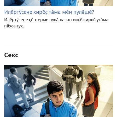
Илӗртӳсене хирӗҫ тӑма мӗн пулӑшӗ?
Илӗртӳсене ҫӗнтерме пулӑшакан виҫӗ кирлӗ утӑма
пӑхса тух.
Секс