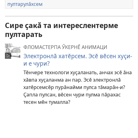
пултарулӑхсем
Сире ҫакӑ та интереслентерме
пултарать
ФЛОМАСТЕРПА ӲКЕРНӖ АНИМАЦИ
Электронлӑ хатӗрсем. Эсӗ вӗсен хуҫи-
и е чури?
Тӗнчере технологи хуҫаланать, анчах эсӗ ӑна
хӑвпа хуҫаланма ан пар. Эсӗ электронлӑ
хатӗрсемсӗр пурӑнайми пулса тӑмарӑн-и?
Ҫапла пулсан, вӗсен чури пулма пӑрахас
тесен мӗн тумалла?