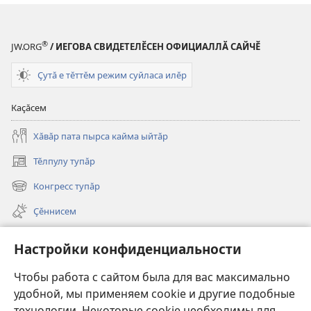
®
JW.ORG
/ ИЕГОВА СВИДЕТЕЛӖСЕН ОФИЦИАЛЛӐ САЙЧӖ
Ҫутӑ е тӗттӗм режим суйласа илӗр
Каҫӑсем
Хӑвӑр пата пырса кайма ыйтӑр
Тӗлпулу тупӑр
(открывается
в
Конгресс тупӑр
(открывается
новом
в
окне)
Ҫӗннисем
новом
окне)
Видеосем
Настройки конфиденциальности
Видео с тифлокомментариями
Чтобы работа с сайтом была для вас максимально
Шырав
удобной, мы применяем cookie и другие подобные
технологии. Некоторые cookie необходимы для