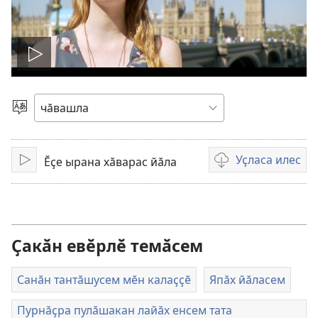
Видео
ярӑр
Чӗлхене
суйласа
илӗр
Уҫласа илес
Ӗҫе ырана хӑварас йӑла
Ярӑр
Видеона
уҫласа
илмелли
мелсем
Ҫакӑн евӗрлӗ темӑсем
Санӑн тантӑшусем мӗн калаҫҫӗ
Япӑх йӑласем
Пурнӑҫра пулӑшакан лайӑх енсем тата