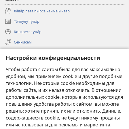
Хӑвӑр пата пырса кайма ыйтӑр
Тӗлпулу тупӑр
(открывается
в
Конгресс тупӑр
(открывается
новом
в
окне)
Ҫӗннисем
новом
окне)
Видеосем
Настройки конфиденциальности
Видео с тифлокомментариями
Чтобы работа с сайтом была для вас максимально
Шырав
удобной, мы применяем cookie и другие подобные
технологии. Некоторые cookie необходимы для
Харпӑр хӑй ирӗкӗпе укҫа-тенкӗ парасси
работы сайта, и их нельзя отключить. В отношении
(открывается
в
дополнительных cookie, которые используются для
новом
повышения удобства работы с сайтом, вы можете
Хурал башнин ОНЛАЙН-БИБЛИОТЕКИ
(открывается
окне)
решить: хотите принять их или отклонить. Данные,
в
®
JW Hub
новом
содержащиеся в cookie, не будут никому проданы
(открывается
окне)
или использованы для рекламы и маркетинга.
в