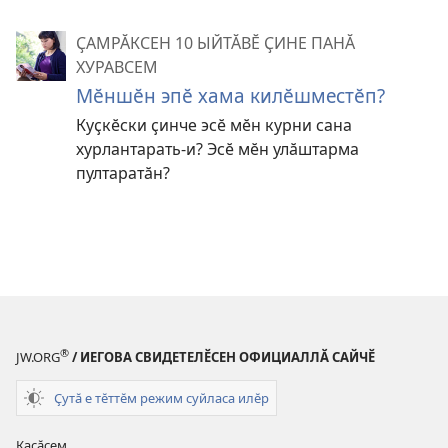
ҪАМРӐКСЕН 10 ЫЙТӐВӖ ҪИНЕ ПАНӐ
ХУРАВСЕМ
Мӗншӗн эпӗ хама килӗшместӗп?
Куҫкӗски ҫинче эсӗ мӗн курни сана
хурлантарать⁠-и? Эсӗ мӗн улӑштарма
пултаратӑн?
®
JW.ORG
/ ИЕГОВА СВИДЕТЕЛӖСЕН ОФИЦИАЛЛӐ САЙЧӖ
Ҫутӑ е тӗттӗм режим суйласа илӗр
Каҫӑсем