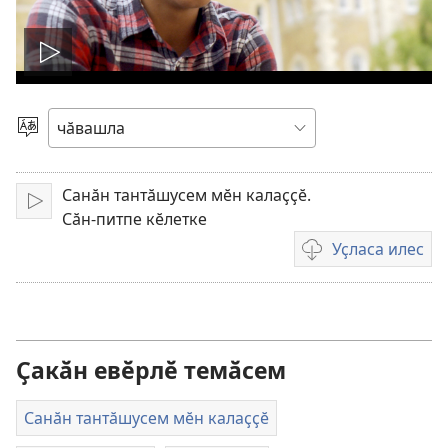
Видео
ярӑр
Чӗлхене
суйласа
илӗр
Санӑн тантӑшусем мӗн калаҫҫӗ.
Ярӑр
Сӑн-питпе кӗлетке
Уҫласа илес
Видеона
уҫласа
илмелли
мелсем
Ҫакӑн евӗрлӗ темӑсем
Санӑн тантӑшусем мӗн калаҫҫӗ