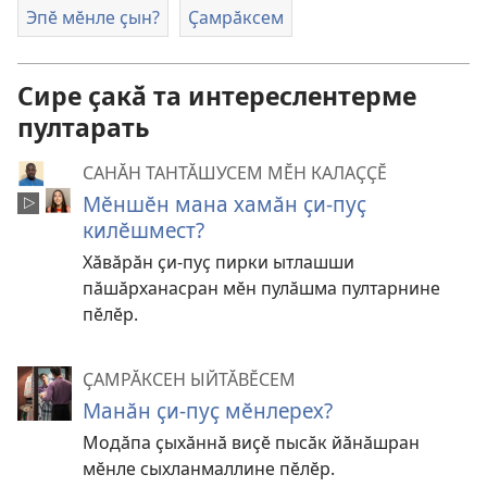
Эпӗ мӗнле ҫын?
Ҫамрӑксем
Сире ҫакӑ та интереслентерме
пултарать
САНӐН ТАНТӐШУСЕМ МӖН КАЛАҪҪӖ
Мӗншӗн мана хамӑн ҫи-пуҫ
килӗшмест?
Хӑвӑрӑн ҫи-пуҫ пирки ытлашши
пӑшӑрханасран мӗн пулӑшма пултарнине
пӗлӗр.
ҪАМРӐКСЕН ЫЙТӐВӖСЕМ
Манӑн ҫи-пуҫ мӗнлерех?
Модӑпа ҫыхӑннӑ виҫӗ пысӑк йӑнӑшран
мӗнле сыхланмаллине пӗлӗр.