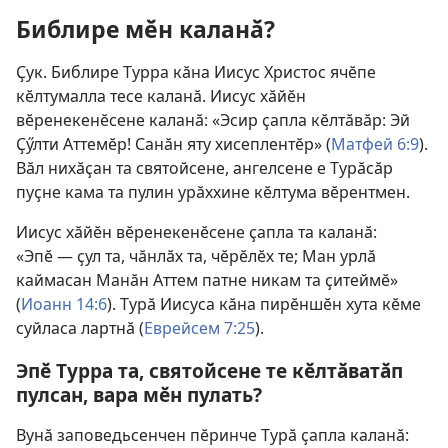
Библире мӗн каланӑ?
Ҫук. Библире Турра кӑна Иисус Христос ячӗпе
кӗлтумалла тесе каланӑ. Иисус хӑйӗн
вӗренекенӗсене каланӑ: «Эсир ҫапла кӗлтӑвӑр: Эй
Ҫӳлти Аттемӗр! Санӑн яту хисеплентӗр» (
Матфей 6:9
).
Вӑл нихӑҫан та святойсене, ангелсене е Турӑсӑр
пуҫне кама та пулин урӑххине кӗлтума вӗрентмен.
Иисус хӑйӗн вӗренекенӗсене ҫапла та каланӑ:
«Эпӗ — ҫул та, чӑнлӑх та, чӗрӗлӗх те; Ман урлӑ
каймасан Манӑн Аттем патне никам та ҫитеймӗ»
(
Иоанн 14:6
). Турӑ Иисуса кӑна пирӗншӗн хута кӗме
суйласа лартнӑ (
Еврейсем 7:25
).
Эпӗ Турра та, святойсене те кӗлтӑватӑп
пулсан, вара мӗн пулать?
Вунӑ заповедьсенчен пӗринче Турӑ ҫапла каланӑ: