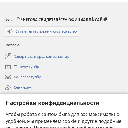
®
JW.ORG
/ ИЕГОВА СВИДЕТЕЛӖСЕН ОФИЦИАЛЛӐ САЙЧӖ
Ҫутӑ е тӗттӗм режим суйласа илӗр
Каҫӑсем
Хӑвӑр пата пырса кайма ыйтӑр
Тӗлпулу тупӑр
(открывается
в
Конгресс тупӑр
(открывается
новом
в
окне)
Ҫӗннисем
новом
окне)
Видеосем
Настройки конфиденциальности
Видео с тифлокомментариями
Чтобы работа с сайтом была для вас максимально
Шырав
удобной, мы применяем cookie и другие подобные