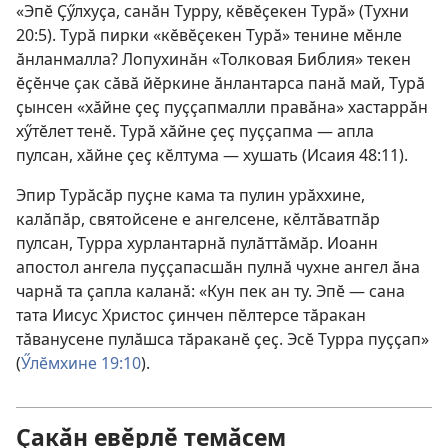
«Эпӗ Ҫӳлхуҫа, санӑн Турру, кӗвӗҫекен Турӑ» (
Тухни
20:5
). Турӑ пирки «кӗвӗҫекен Турӑ» тенине мӗнле
ӑнланмалла? Лопухинӑн «Толковая Библия» текен
ӗҫӗнче ҫак сӑвӑ йӗркине ӑнлантарса панӑ май, Турӑ
ҫынсен «хӑйне ҫеҫ пуҫҫапмалли правӑна» хастаррӑн
хӳтӗлет тенӗ. Турӑ хӑйне ҫеҫ пуҫҫапма — апла
пулсан, хӑйне ҫеҫ кӗлтума — хушать (
Исаия 48:11
).
Эпир Турӑсӑр пуҫне кама та пулин урӑххине,
калӑпӑр, святойсене е ангелсене, кӗлтӑватпӑр
пулсан, Турра хурлантарнӑ пулӑттӑмӑр. Иоанн
апостол ангела пуҫҫапасшӑн пулнӑ чухне ангел ӑна
чарнӑ та ҫапла каланӑ: «Кун пек ан ту. Эпӗ — сана
тата Иисус Христос ҫинчен пӗлтерсе тӑракан
тӑванусене пулӑшса тӑраканӗ ҫеҫ. Эсӗ Турра пуҫҫап»
(
Ӳлӗмхине 19:10
).
Ҫакӑн евӗрлӗ темӑсем