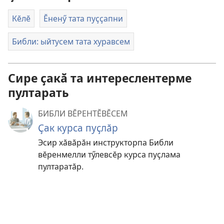
Кӗлӗ
Ӗненӳ тата пуҫҫапни
Библи: ыйтусем тата хуравсем
Сире ҫакӑ та интереслентерме
пултарать
БИБЛИ ВӖРЕНТӖВӖСЕМ
Ҫак курса пуҫлӑр
Эсир хӑвӑрӑн инструкторпа Библи
вӗренмелли тӳлевсӗр курса пуҫлама
пултаратӑр.