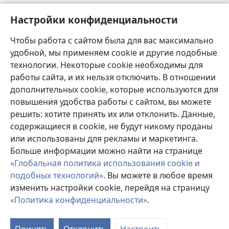
окне)
Видеосем
Настройки конфиденциальности
Видео с тифлокомментариями
Чтобы работа с сайтом была для вас максимально
Шырав
удобной, мы применяем cookie и другие подобные
технологии. Некоторые cookie необходимы для
Харпӑр хӑй ирӗкӗпе укҫа-тенкӗ парасси
работы сайта, и их нельзя отключить. В отношении
(открывается
в
дополнительных cookie, которые используются для
новом
повышения удобства работы с сайтом, вы можете
Хурал башнин ОНЛАЙН-БИБЛИОТЕКИ
(открывается
окне)
решить: хотите принять их или отклонить. Данные,
в
®
JW Hub
содержащиеся в cookie, не будут никому проданы
новом
(открывается
окне)
или использованы для рекламы и маркетинга.
в
новом
Больше информации можно найти на странице
окне)
«Глобальная политика использования cookie и
подобных технологий»
. Вы можете в любое время
Copyright
© 2026 Watch Tower Bible and Tract Society of Pennsylvania.
изменить настройки cookie, перейдя на страницу
УСЛОВИЯ ИСПОЛЬЗОВАНИЯ
|
ПОЛИТИКА
КОНФИДЕНЦИАЛЬНОСТИ
|
НАСТРОЙКИ
«Политика конфиденциальности»
.
КОНФИДЕНЦИАЛЬНОСТИ