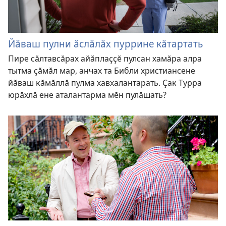
Йӑваш пулни ӑслӑлӑх пуррине кӑтартать
Пире сӑлтавсӑрах айӑплаҫҫӗ пулсан хамӑра алра
тытма ҫӑмӑл мар, анчах та Библи христиансене
йӑваш кӑмӑллӑ пулма хавхалантарать. Ҫак Турра
юрӑхлӑ ене аталантарма мӗн пулӑшать?