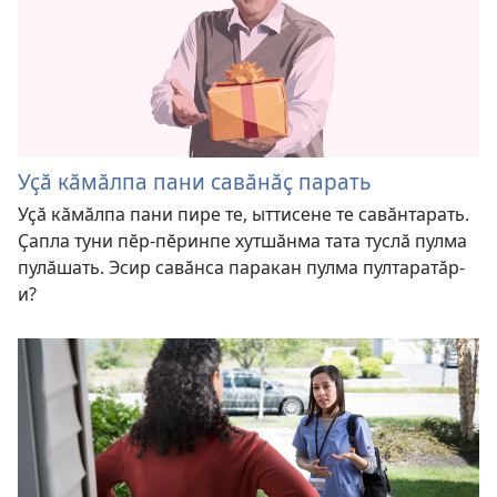
Уҫӑ кӑмӑлпа пани савӑнӑҫ парать
Уҫӑ кӑмӑлпа пани пире те, ыттисене те савӑнтарать.
Ҫапла туни пӗр-пӗринпе хутшӑнма тата туслӑ пулма
пулӑшать. Эсир савӑнса паракан пулма пултаратӑр-
и?