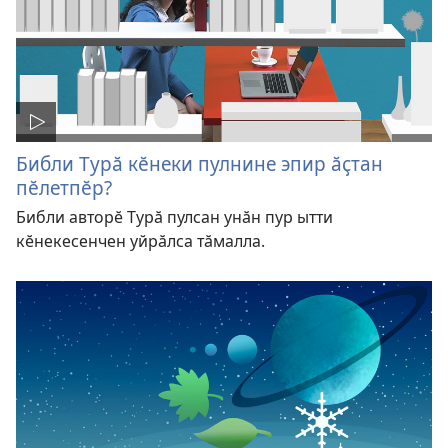
Библи Турӑ кӗнеки пулнине эпир ӑҫтан
пӗлетпӗр?
Библи авторӗ Турӑ пулсан унӑн пур ытти
кӗнекесенчен уйрӑлса тӑмалла.