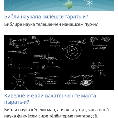
Библи наукӑпа килӗшсе тӑрать-и?
Библире наука тӗлӗшӗнчен йӑнӑшсем пур-и?
Кивелнӗ-и е хӑй вӑхӑтӗнчен те малта
пырать-и?
Библи наука кӗнеки мар, анчах та унта ҫырса панӑ
наука факчӗсем сире тӗлӗнтерме пултараҫҫӗ.