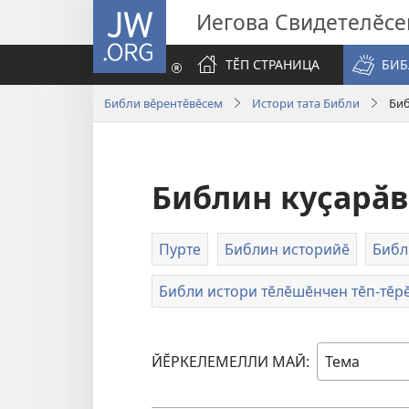
JW.ORG
Иегова Свидетелӗс
ТӖП СТРАНИЦА
БИБ
Библи вӗрентӗвӗсем
Истори тата Библи
Биб
Библин куҫарӑ
Пурте
Библин историйӗ
Библ
Библи истори тӗлӗшӗнчен тӗп-тӗр
ЙӖРКЕЛЕМЕЛЛИ МАЙ: