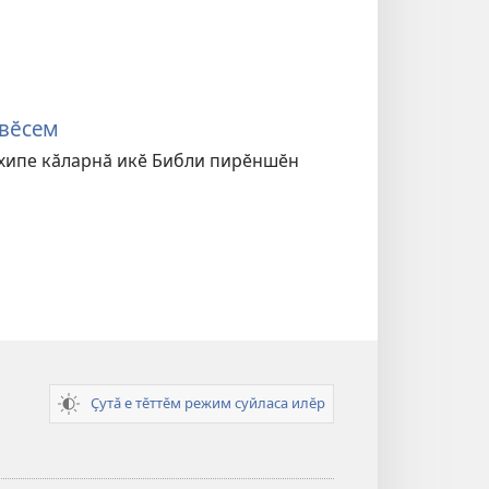
ӑвӗсем
ӗлхипе кӑларнӑ икӗ Библи пирӗншӗн
Ҫутӑ е тӗттӗм режим суйласа илӗр