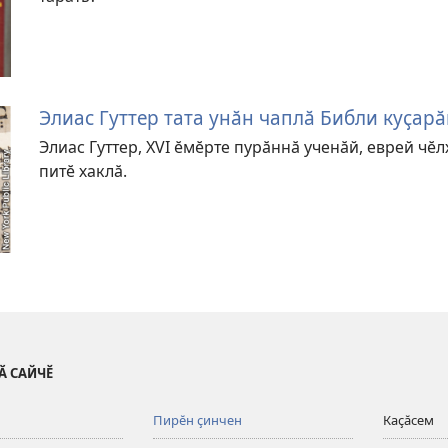
Элиас Гуттер тата унӑн чаплӑ Библи куҫар
Элиас Гуттер, XVI ӗмӗрте пурӑннӑ ученӑй, еврей ч
питӗ хаклӑ.
Ӑ САЙЧӖ
Пирӗн ҫинчен
Каҫӑсем