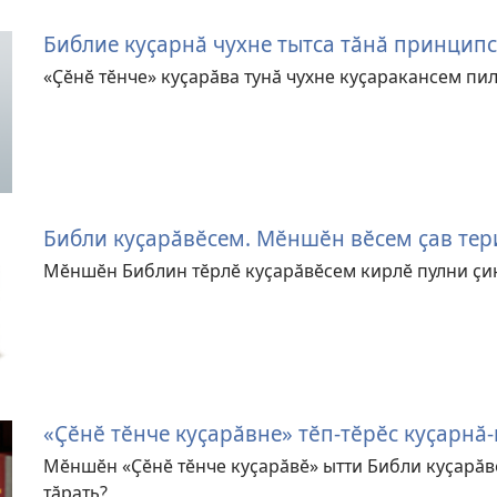
Библие куҫарнӑ чухне тытса тӑнӑ принцип
«Ҫӗнӗ тӗнче» куҫарӑва тунӑ чухне куҫаракансем пи
Библи куҫарӑвӗсем. Мӗншӗн вӗсем ҫав тер
Мӗншӗн Библин тӗрлӗ куҫарӑвӗсем кирлӗ пулни ҫи
«Ҫӗнӗ тӗнче куҫарӑвне» тӗп-тӗрӗс куҫарнӑ-
Мӗншӗн «Ҫӗнӗ тӗнче куҫарӑвӗ» ытти Библи куҫарӑ
тӑрать?