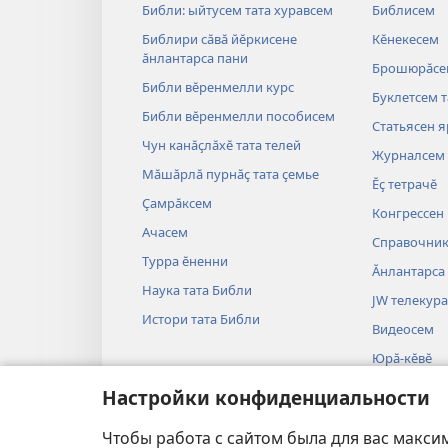
Библи: ыйтусем тата хуравсем
Библисем
Библири сӑвӑ йӗркисене
Кӗнекесем
ӑнлантарса пани
Брошюрӑсе
Библи вӗренмелли курс
Буклетсем т
Библи вӗренмелли пособисем
Статьясен 
Чун канӑҫлӑхӗ тата телей
Журналсем
Мӑшӑрлӑ пурнӑҫ тата ҫемье
Ӗҫ тетрачӗ
Ҫамрӑксем
Конгрессен
Ачасем
Справочни
Турра ӗненни
Ӑнлантарса
Наука тата Библи
JW телекура
Истори тата Библи
Видеосем
Юрӑ-кӗвӗ
Библи тӑрӑх
Настройки конфиденциальности
постановкӑ
Библие рол
Чтобы работа с сайтом была для вас макси