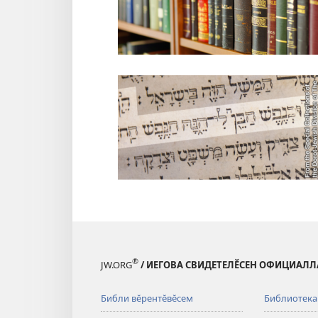
®
JW.ORG
/ ИЕГОВА СВИДЕТЕЛӖСЕН ОФИЦИАЛЛ
Библи вӗрентӗвӗсем
Библиотека