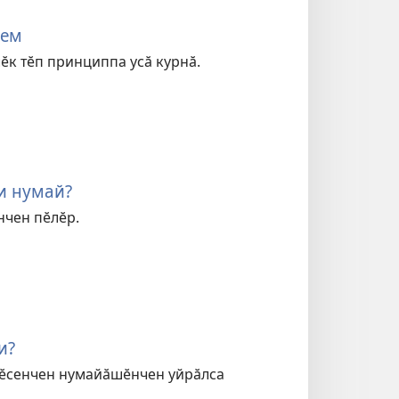
сем
лӗк тӗп принциппа усӑ курнӑ.
и нумай?
нчен пӗлӗр.
и?
вӗсенчен нумайӑшӗнчен уйрӑлса