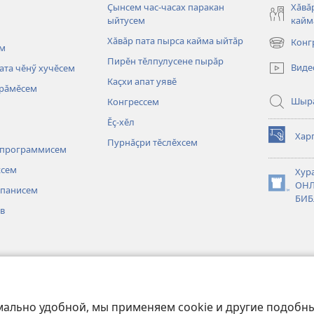
Ҫынсем час-часах паракан
Хӑвӑ
ыйтусем
кайм
Хӑвӑр пата пырса кайма ыйтӑр
Конг
м
(открывае
Пирӗн тӗлпулусене пырӑр
в
Виде
ата чӗнӳ хучӗсем
новом
Каҫхи апат уявӗ
ярӑмӗсем
окне)
Шыр
Конгрессем
Ӗҫ-хӗл
Харп
Пурнӑҫри тӗслӗхсем
(открывае
 программисем
в
новом
ксем
Хур
окне)
ОНЛ
 панисем
(открывае
БИБ
в
в
новом
окне)
 тунӑ
сем
ьсемпе вулани
мально удобной, мы применяем cookie и другие подобны