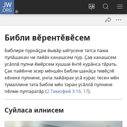
JW.ORG
Кӗмелли
(открывается
Сайт
jw.org
М
в
чӗлхине
сайтри
КӐ
новом
улӑштарма
шырав
окне)
Библи вӗрентӗвӗсем
Библире пурнӑҫри йывӑр ыйтусене татса пама
пулӑшакан чи лайӑх канашсем пур. Ҫав канашсем
усӑллӑ пулни ӗмӗрсем хушши ӗнтӗ курӑнса тӑрать.
Ҫак пайӗнче эсир мӗншӗн Библи шанӑҫа тивӗҫлӗ
кӗнеке пулнине, унпа лайӑхрах усӑ курас тесен мӗн
тумаллине тата Библи мӗн таран усӑллӑ пулнине
пӗлме пултаратӑр (
2 Тимофей 3:16, 17
).
Суйласа илнисем