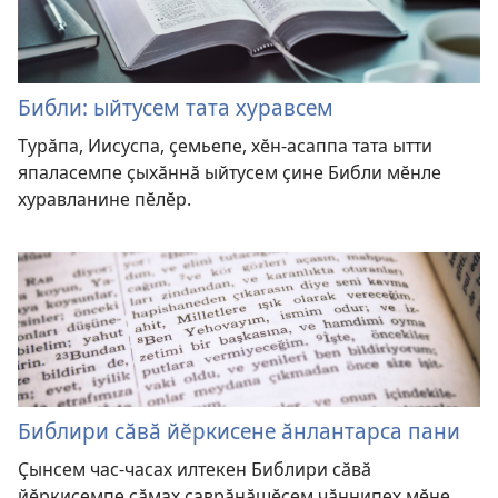
Библи: ыйтусем тата хуравсем
Турӑпа, Иисуспа, ҫемьепе, хӗн-асаппа тата ытти
япаласемпе ҫыхӑннӑ ыйтусем ҫине Библи мӗнле
хуравланине пӗлӗр.
Библири сӑвӑ йӗркисене ӑнлантарса пани
Ҫынсем час-часах илтекен Библири сӑвӑ
йӗркисемпе сӑмах ҫаврӑнӑшӗсем чӑннипех мӗне