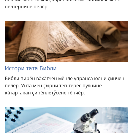
пӗлтернине пӗлӗр.
Истори тата Библи
Библи пирӗн вӑхӑтчен мӗнле упранса юлни ҫинчен
пӗлӗр. Унта мӗн ҫырни тӗп-тӗрӗс пулнине
кӑтартакан ҫирӗплетӳсене тӗпчӗр.