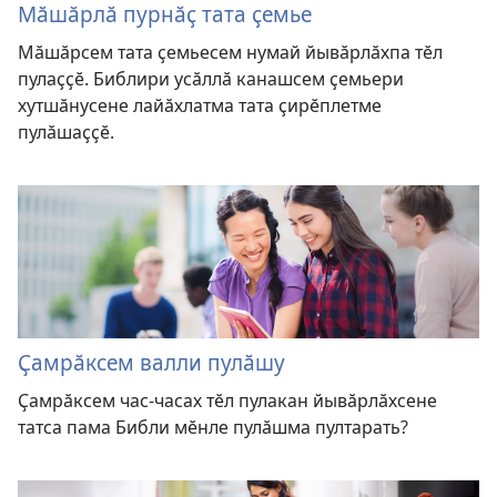
Мӑшӑрлӑ пурнӑҫ тата ҫемье
Мӑшӑрсем тата ҫемьесем нумай йывӑрлӑхпа тӗл
пулаҫҫӗ. Библири усӑллӑ канашсем ҫемьери
хутшӑнусене лайӑхлатма тата ҫирӗплетме
пулӑшаҫҫӗ.
Ҫамрӑксем валли пулӑшу
Ҫамрӑксем час-часах тӗл пулакан йывӑрлӑхсене
татса пама Библи мӗнле пулӑшма пултарать?