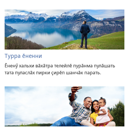
Турра ӗненни
Ӗненӳ хальхи вӑхӑтра телейлӗ пурӑнма пулӑшать
тата пуласлӑх пирки ҫирӗп шанчӑк парать.