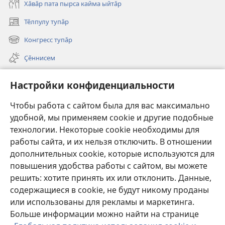
Хӑвӑр пата пырса кайма ыйтӑр
Тӗлпулу тупӑр
(открывается
в
Конгресс тупӑр
(открывается
новом
в
окне)
Ҫӗннисем
новом
окне)
Видеосем
Настройки конфиденциальности
Видео с тифлокомментариями
Чтобы работа с сайтом была для вас максимально
Шырав
удобной, мы применяем cookie и другие подобные
технологии. Некоторые cookie необходимы для
Харпӑр хӑй ирӗкӗпе укҫа-тенкӗ парасси
работы сайта, и их нельзя отключить. В отношении
(открывается
в
дополнительных cookie, которые используются для
новом
повышения удобства работы с сайтом, вы можете
Хурал башнин ОНЛАЙН-БИБЛИОТЕКИ
(открывается
окне)
решить: хотите принять их или отклонить. Данные,
в
®
JW Hub
новом
содержащиеся в cookie, не будут никому проданы
(открывается
окне)
или использованы для рекламы и маркетинга.
в
новом
Больше информации можно найти на странице
окне)