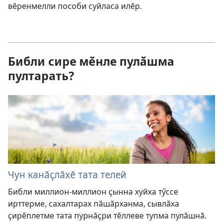
вӗренмелли пособи суйласа илӗр.
Библи сире мӗнле пулӑшма
пултарать?
Чун канӑҫлӑхӗ тата телей
Библи миллион-миллион ҫынна хуйха тӳссе
ирттерме, сахалтарах пӑшӑрханма, сывлӑха
ҫирӗплетме тата пурнӑҫри тӗллеве тупма пулӑшнӑ.