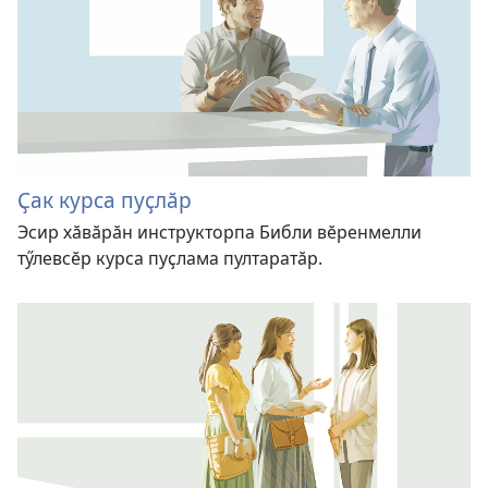
Ҫак курса пуҫлӑр
Эсир хӑвӑрӑн инструкторпа Библи вӗренмелли
тӳлевсӗр курса пуҫлама пултаратӑр.