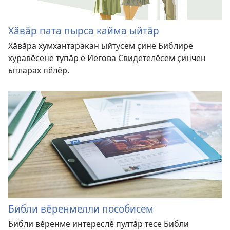
Хӑвӑр пата пырса кайма ыйтӑр
Хӑвӑра хумхантаракан ыйтусем ҫине Библире
хуравӗсене тупӑр е Иегова Свидетелӗсем ҫинчен
ытларах пӗлӗр.
Библи вӗренмелли пособисем
Библи вӗренме интереслӗ пултӑр тесе Библи