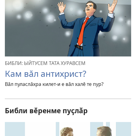
БИБЛИ: ЫЙТУСЕМ ТАТА ХУРАВСЕМ
Кам вӑл антихрист?
Вӑл пуласлӑхра килет-и е вӑл халӗ те пур?
Библи вӗренме пуҫлӑр