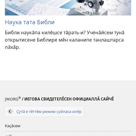
Наука тата Библи
Библи наукӑпа килӗшсе тӑрать-и? Учёнӑйсем тунӑ
открытисене Библире мӗн каланипе танлаштарса
пӑхӑр.
®
JW.ORG
/ ИЕГОВА СВИДЕТЕЛӖСЕН ОФИЦИАЛЛӐ САЙЧӖ
Ҫутӑ е тӗттӗм режим суйласа илӗр
Каҫӑсем