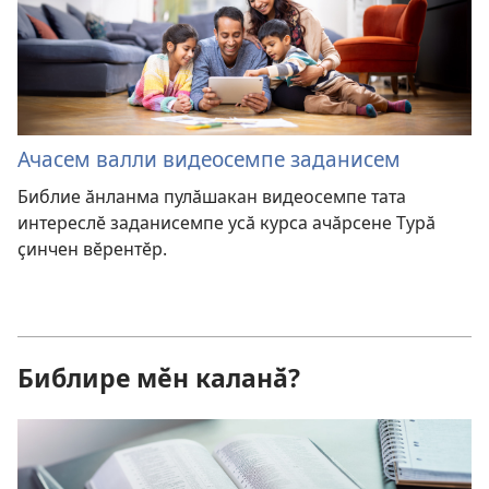
Ачасем валли видеосемпе заданисем
Библие ӑнланма пулӑшакан видеосемпе тата
интереслӗ заданисемпе усӑ курса ачӑрсене Турӑ
ҫинчен вӗрентӗр.
Библире мӗн каланӑ?