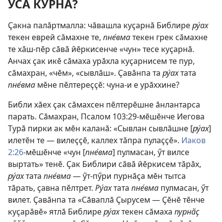
УСӐ КУРНӐ?
Ҫакна палӑртмалла: чӑвашла куҫарнӑ Библире
ру́ах
текен еврей сӑмахне те,
пне́вма
текен грек сӑмахне
те хӑш-пӗр сӑвӑ йӗркисенче «чун» тесе куҫарнӑ.
Анчах ҫак икӗ сӑмаха урӑхла куҫарнисем те пур,
сӑмахран, «чӗм», «сывлӑш». Ҫавӑнпа та
ру́ах
тата
пне́вма
мӗне пӗлтереҫҫӗ: чуна-и е урӑххине?
Библи хӑех ҫак сӑмахсен пӗлтерӗшне ӑнлантарса
парать. Сӑмахран,
Псалом 103:29
-мӗшӗнче Иегова
Турӑ пирки ак мӗн каланӑ: «Сывлан сывлӑшне [
ру́ах
]
илетӗн те — вилеҫҫӗ, каллех тӑпра пулаҫҫӗ».
Иаков
2:26
-мӗшӗнче «чун [
пне́вма
] пулмасан, ӳт вилсе
выртать» тенӗ. Ҫак Библири сӑвӑ йӗркисем тӑрӑх,
ру́ах
тата
пне́вма
— ӳт-пӳри пурнӑҫа мӗн тытса
тӑрать, ҫавна пӗлтрет.
Ру́ах
тата
пне́вма
пулмасан, ӳт
вилет. Ҫавӑнпа та «Сӑваплӑ Ҫырусем — Ҫӗнӗ тӗнче
куҫарӑвӗ» ятлӑ Библире
ру́ах
текен сӑмаха
пурнӑҫ