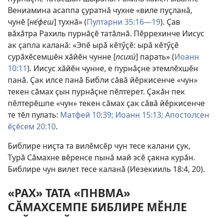
Вениамина асаппа ҫуратнӑ чухне «виле пуҫланӑ,
чунӗ [
не́феш
] тухнӑ» (
Пултарни 35:16—19
). Ҫав
вӑхӑтра Рахиль пурнӑҫӗ татӑлнӑ. Пӗррехинче Иисус
ак ҫапла каланӑ: «Эпӗ ырӑ кӗтӳҫӗ: ырӑ кӗтӳҫӗ
сурӑхӗсемшӗн хӑйӗн чунне [
психи́
] парать» (
Иоанн
10:11
). Иисус хӑйӗн чунне, е пурнӑҫне этемлӗхшӗн
панӑ. Ҫак илсе панӑ Библи сӑвӑ йӗркисенче «чун»
текен сӑмах ҫын пурнӑҫне пӗлтерет. Ҫакӑн пек
пӗлтерӗшпе «чун» текен сӑмах ҫак сӑвӑ йӗркисенче
те тӗл пулать:
Матфей 10:39;
Иоанн 15:13;
Апостолсен
ӗҫӗсем 20:10
.
Библире ниҫта та вилӗмсӗр чун тесе калани ҫук,
Турӑ Сӑмахне вӗренсе пынӑ май эсӗ ҫакна курӑн.
Библире чун вилет тесе каланӑ (
Иезекииль 18:4,
20
).
«РАХ» ТАТА «ПНВМА»
СӐМАХСЕМПЕ БИБЛИРЕ МӖНЛЕ