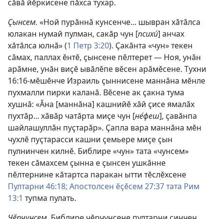
сӑвӑ йӗркисене пӑхса тухар.
Ҫынсем.
«Ной пурӑннӑ кунсенче... шывран хӑтӑлса
юлакан нумай пулман, сакӑр чун [
психи́
] анчах
хӑтӑлса юлнӑ» (
1 Петр 3:20
). Ҫакӑнта «чун» текен
сӑмах, паллах ӗнтӗ, ҫынсене пӗлтерет — Ноя, унӑн
арӑмне, унӑн виҫӗ ывӑлӗпе вӗсен арӑмӗсене.
Тухни
16:16
-мӗшӗнче Израиль ҫыннисене маннӑна мӗнле
пухмалли пирки каланӑ. Вӗсене ак ҫакна тума
хушнӑ: «Ӑна [маннӑна] кашнийӗ хӑй ҫисе ямалӑх
пухтӑр... хӑвӑр чатӑрта миҫе чун [
не́феш
], ҫавӑнпа
шайлашуллӑн пуҫтарӑр». Ҫапла вара маннӑна мӗн
чухлӗ пуҫтарасси кашни ҫемьере миҫе ҫын
пулнинчен килнӗ. Библире «чун» тата «чунсем»
текен сӑмахсем ҫынна е ҫынсен ушкӑнне
пӗлтернине кӑтартса паракан ытти тӗслӗхсене
Пултарни 46:18;
Апостолсен ӗҫӗсем 27:37 тата
Рим
13:1
тупма пулать.
Чӗрчунсем.
Библире чӗрчунсене пултарни ҫинчен