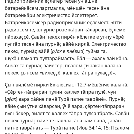
Радиоприемник ӗҫлетӗр тесен ун ӑшне
батарейкӑсем лартмалла, мӗншӗн тесен ӑна
батарейкӑри электричество ӗҫлеттерет.
Батарейкӑсемсӗр радиоприемник ӗҫлемест. Ытти
радиосем те, шнурне розеткӑран кӑларсан, ӗҫлеме
пӑрахаҫҫӗ. Ҫавӑн пекех пирӗн кӗлетке е ӳт-пӳ чӗрӗ
пултӑр тесен ӑна пурнӑҫ вӑйӗ кирлӗ. Электричество
пекех, пурнӑҫ вӑйӗ [
ру́ах
е
пне́вма
] туйма та,
шухӑшлама та пултараймасть. Вӑл — ахаль вӑй кӑна.
Анчах та пурнӑҫ вӑйӗсӗр, псалом ҫыракан каланӑ
пекех, ҫынсем «вилеҫҫӗ, каллех тӑпра пулаҫҫӗ».
Ҫын вилӗмӗ пирки
Екклесиаст 12:7
-мӗшӗнче каланӑ:
«Ҫӗртен-тӑпраран пулни каллех тӑпра пулӗ, чун
[
ру́ах
] вара хӑйне панӑ Турӑ патне таврӑнӗ». Пурнӑҫ
вӑйӗ ҫын ӳтне хӑварсан, ӳчӗ вара, ҫӗртен-тӑпраран
пулнӑскер, вилет те каллех тӑпра пулса тӑрать. Ҫавӑн
пекех пурнӑҫ вӑйӗ те каялла, ӑна кам панӑ, ҫавӑн
патне таврӑнать — Турӑ патне (
Иов 34:14, 15;
Псалом