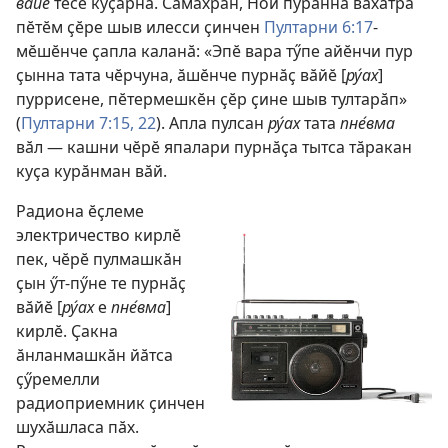
вӑйӗ
тесе куҫарнӑ. Сӑмахран, Ной пурӑннӑ вӑхӑтра
пӗтӗм ҫӗре шыв илесси ҫинчен
Пултарни 6:17
-
мӗшӗнче ҫапла каланӑ: «Эпӗ вара тӳпе айӗнчи пур
ҫынна тата чӗрчуна, ӑшӗнче пурнӑҫ вӑйӗ [
ру́ах
]
пуррисене, пӗтермешкӗн ҫӗр ҫине шыв тултарӑп»
(
Пултарни 7:15,
22
). Апла пулсан
ру́ах
тата
пне́вма
вӑл — кашни чӗрӗ япалари пурнӑҫа тытса тӑракан
куҫа курӑнман вӑй.
Радиона ӗҫлеме
электричество кирлӗ
пек, чӗрӗ пулмашкӑн
ҫын ӳт-пӳне те пурнӑҫ
вӑйӗ [
ру́ах
е
пне́вма
]
кирлӗ. Ҫакна
ӑнланмашкӑн йӑтса
ҫӳремелли
радиоприемник ҫинчен
шухӑшласа пӑх.