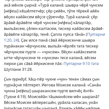
акӑ мӗнле ҫырнӑ: «Турӑ каланӑ: шывра чӗрӗ чунсем
[
не́феш
] кӗшӗлтетчӗр; ҫӗр ҫийӗн, тӳпе тӗрекӗ айӗн
вӗҫен кайӑксем вӗҫсе ҫӳреччӗр. Турӑ каланӑ: ҫӗр
ӑрӑвӗ-ӑрӑвӗпе чӗрӗ чунсем [
не́феш
] кӑлартӑр,
выльӑхсем, ҫӗлен-калтасем, тискер кайӑксем ӑрӑвӗ-
ӑрӑвӗпе кӑлартӑр, тенӗ. Ҫапла пулса тӑнӑ» (
Пултарни
1:20,
24
). Ҫак илсе панӑ сӑвӑ йӗркисенче шывра
пурӑнакан чӗрчунсем, выльӑх-чӗрлӗх тата тискер
чӗрчунсем пурте — «чунсем». Вӗҫен кайӑксемпе
ытти чӗрчунсене те «чунсем» тесе каланӑ, вӗсем
пирки ҫак сӑвӑ йӗркисене пӑх:
Пултарни 9:10 тата
Шутлани 31:28
.
Ҫын пурнӑҫӗ.
Хӑш-пӗр чухне «чун» текен сӑмах ҫын
пурнӑҫне пӗлтерет. Иегова Моисее каланӑ: «Санӑн
чунна [
не́феш
] шыракансем пурте вилчӗҫ ӗнтӗ»
(
Тухни 4:19
). Моисейӑн тӑшманӗсем мӗн шыранӑ?
Вӗсем Моисее вӗлересшӗн, урӑхла каласан, унӑн
пурнӑҫне татасшӑн шыранӑ. Рахиль хӑйӗн ывӑлне