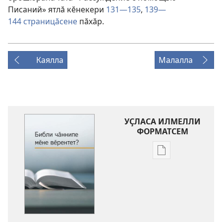
Писаний» ятлӑ кӗнекери
131—135
,
139—
144 страницӑсене
пӑхӑр.
Каялла
Малалла
УҪЛАСА ИЛМЕЛЛИ
ФОРМАТСЕМ
Публикацине
уҫласа
илмелли
мелсем
Библи
чӑннипе