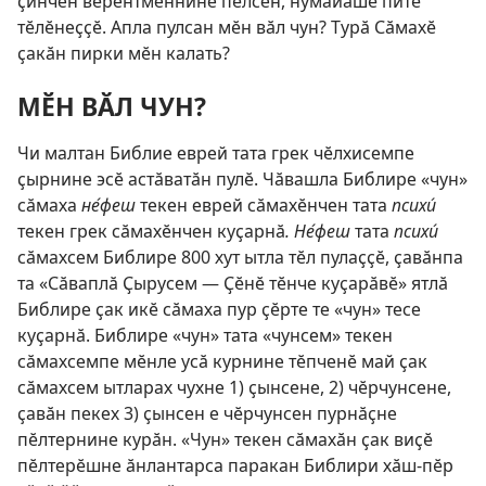
ҫинчен вӗрентменнине пӗлсен, нумайӑшӗ питӗ
тӗлӗнеҫҫӗ. Апла пулсан мӗн вӑл чун? Турӑ Сӑмахӗ
ҫакӑн пирки мӗн калать?
МӖН ВӐЛ ЧУН?
Чи малтан Библие еврей тата грек чӗлхисемпе
ҫырнине эсӗ астӑватӑн пулӗ. Чӑвашла Библире «чун»
сӑмаха
не́феш
текен еврей сӑмахӗнчен тата
психи́
текен грек сӑмахӗнчен куҫарнӑ
. Не́феш
тата
психи́
сӑмахсем Библире 800 хут ытла тӗл пулаҫҫӗ, ҫавӑнпа
та «Сӑваплӑ Ҫырусем — Ҫӗнӗ тӗнче куҫарӑвӗ» ятлӑ
Библире ҫак икӗ сӑмаха пур ҫӗрте те «чун» тесе
куҫарнӑ. Библире «чун» тата «чунсем» текен
сӑмахсемпе мӗнле усӑ курнине тӗпченӗ май ҫак
сӑмахсем ытларах чухне 1) ҫынсене, 2) чӗрчунсене,
ҫавӑн пекех 3) ҫынсен е чӗрчунсен пурнӑҫне
пӗлтернине курӑн. «Чун» текен сӑмахӑн ҫак виҫӗ
пӗлтерӗшне ӑнлантарса паракан Библири хӑш-пӗр