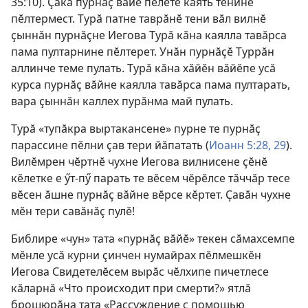
35:10
). Ҫакӑ пурнӑҫ вӑйӗ пӗлӗте каять тенине
пӗлтермест. Турӑ патне таврӑнӗ тени вӑл вилнӗ
ҫыннӑн пурнӑҫне Иегова Турӑ кӑна каялла тавӑрса
пама пултарнине пӗлтерет. Унӑн пурнӑҫӗ Туррӑн
аллинче теме пулать. Турӑ кӑна хӑйӗн вӑйӗпе усӑ
курса пурнӑҫ вӑйне каялла тавӑрса пама пултарать,
вара ҫыннӑн каллех пурӑнма май пулать.
Турӑ «тупӑкра выртакансене» пурне те пурнӑҫ
парассине пӗлни ҫав тери йӑпатать (
Иоанн 5:28, 29
).
Вилӗмрен чӗртнӗ чухне Иегова вилнисене ҫӗнӗ
кӗлетке е ӳт-пӳ парать те вӗсем чӗрӗлсе тӑччӑр тесе
вӗсен ӑшне пурнӑҫ вӑйне вӗрсе кӗртет. Ҫавӑн чухне
мӗн тери савӑнӑҫ пулӗ!
Библире «чун» тата «пурнӑҫ вӑйӗ» текен сӑмахсемпе
мӗнле усӑ курни ҫинчен нумайрах пӗлмешкӗн
Иегова Свидетелӗсем вырӑс чӗлхипе пичетлесе
кӑларнӑ «Что происходит при смерти?» ятлӑ
брошюрӑна тата «Рассуждение с помощью