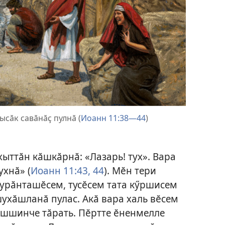
ысӑк савӑнӑҫ пулнӑ (
Иоанн 11:38—44
)
хыттӑн кӑшкӑрнӑ: «Лазарь! тух». Вара
ухнӑ» (
Иоанн 11:43, 44
). Мӗн тери
хурӑнташӗсем, тусӗсем тата кӳршисем
шухӑшланӑ пулас. Акӑ вара халь вӗсем
ушшинче тӑрать. Пӗртте ӗненмелле