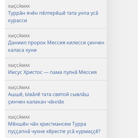
ХЫҪСӐМАХ
Туррӑн ячӗн пӗлтерӗшӗ тата унпа усӑ
курасси
ХЫҪСӐМАХ
Даниил пророк Мессия килесси ҫинчен
каласа хуни
ХЫҪСӐМАХ
Иисус Христос — пама пулнӑ Мессия
ХЫҪСӐМАХ
Ашшӗ, Ывӑлӗ тата святой сывлӑш
ҫинчен калакан чӑнлӑх
ХЫҪСӐМАХ
Мӗншӗн чӑн христиансем Турра
пуҫҫапнӑ чухне хӗреспе усӑ курмаҫҫӗ?