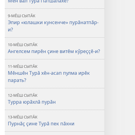
Мӗн вӑл Турӑ Патшалӑхӗ?
9-МӖШ СЫПӐК
Эпир «юлашки кунсенче» пурӑнатпӑр-
и?
10-МӖШ СЫПӐК
Ангелсем пирӗн ҫине витӗм кӳреҫҫӗ-и?
11-МӖШ СЫПӐК
Мӗншӗн Турӑ хӗн-асап пулма ирӗк
парать?
12-МӖШ СЫПӐК
Турра юрӑхлӑ пурӑн
13-МӖШ СЫПӐК
Пурнӑҫ ҫине Турӑ пек пӑхни