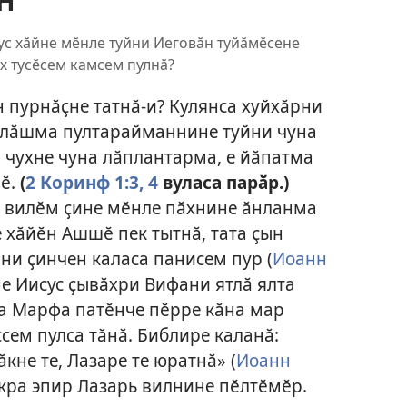
Н
ус хӑйне мӗнле туйни Иеговӑн туйӑмӗсене
х тусӗсем камсем пулнӑ?
 пурнӑҫне татнӑ-и? Кулянса хуйхӑрни
пулӑшма пултарайманнине туйни чуна
н чухне чуна лӑплантарма, е йӑпатма
лӗ.
(
2 Коринф 1:3, 4
вуласа парӑр.)
с вилӗм ҫине мӗнле пӑхнине ӑнланма
 хӑйӗн Ашшӗ пек тытнӑ, тата ҫын
ни ҫинчен каласа панисем пур (
Иоанн
не Иисус ҫывӑхри Вифани ятлӑ ялта
а Марфа патӗнче пӗрре кӑна мар
ссем пулса тӑнӑ. Библире каланӑ:
кне те, Лазаре те юратнӑ» (
Иоанн
ӑкра эпир Лазарь вилнине пӗлтӗмӗр.