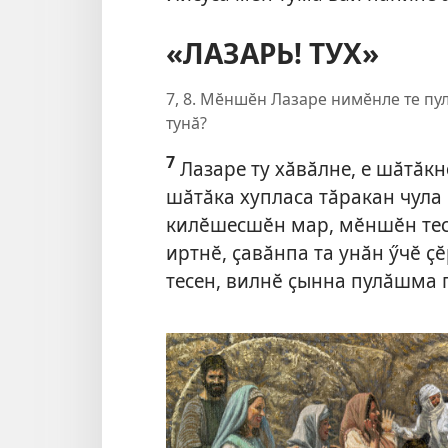
«ЛАЗАРЬ! ТУХ»
7, 8. Мӗншӗн Лазаре нимӗнле те пу
тунӑ?
7
Лазаре ту хӑвӑлне, е шӑтӑкн
шӑтӑка хупласа тӑракан чула
килӗшесшӗн мар, мӗншӗн тес
иртнӗ, ҫавӑнпа та унӑн ӳчӗ ҫӗ
тесен, вилнӗ ҫынна пулӑшма 