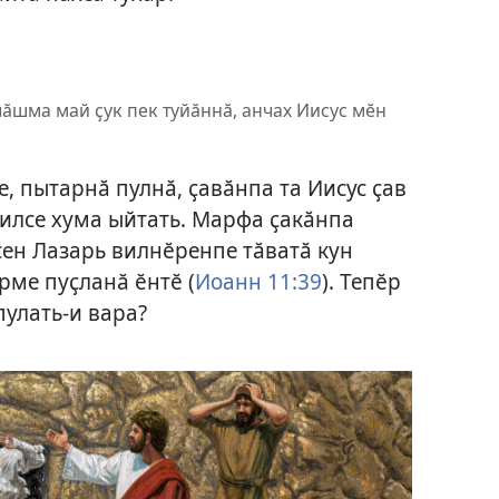
лӑшма май ҫук пек туйӑннӑ, анчах Иисус мӗн
е, пытарнӑ пулнӑ, ҫавӑнпа та Иисус ҫав
 илсе хума ыйтать. Марфа ҫакӑнпа
ен Лазарь вилнӗренпе тӑватӑ кун
рме пуҫланӑ ӗнтӗ (
Иоанн 11:39
). Тепӗр
пулать-и вара?