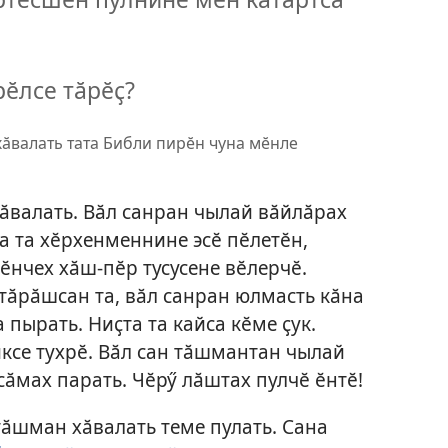
ӗлсе тӑрӗҫ?
ӑвалать тата Библи пирӗн чуна мӗнле
ӑвалать. Вӑл санран чылай вӑйлӑрах
а та хӗрхенменнине эсӗ пӗлетӗн,
ӗнчех хӑш-пӗр тусусене вӗлерчӗ.
 тӑрӑшсан та, вӑл санран юлмасть кӑна
пырать. Ниҫта та кайса кӗме ҫук.
иксе тухрӗ. Вӑл сан тӑшмантан чылай
сӑмах парать. Чӗрӳ лӑштах пулчӗ ӗнтӗ!
тӑшман хӑвалать теме пулать. Сана