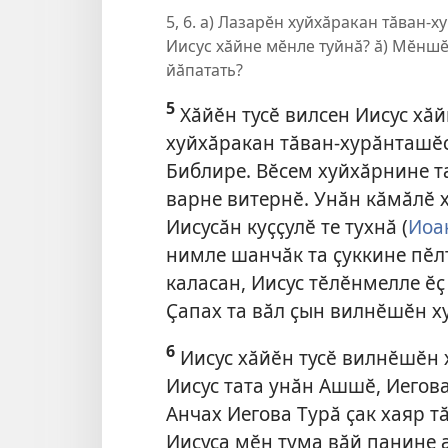
5, 6. а) Лазарӗн хуйхӑракан тӑван-
Иисус хӑйне мӗнле туйнӑ? ӑ) Мӗнш
йӑпатать?
5
Хӑйӗн тусӗ вилсен Иисус хӑ
хуйхӑракан тӑван-хурӑнташӗс
Библире. Вӗсем хуйхӑрнине та
варне витернӗ. Унӑн кӑмӑлӗ х
Иисусӑн куҫҫулӗ те тухнӑ (
Иоан
нимле шанчӑк та ҫуккине пӗлт
каласан, Иисус тӗлӗнмелле ӗҫ
Ҫапах та вӑл ҫын вилнӗшӗн х
6
Иисус хӑйӗн тусӗ вилнӗшӗн 
Иисус тата унӑн Ашшӗ, Иегов
Анчах Иегова Турӑ ҫак хаяр 
Иисуса мӗн тума вӑй панине а