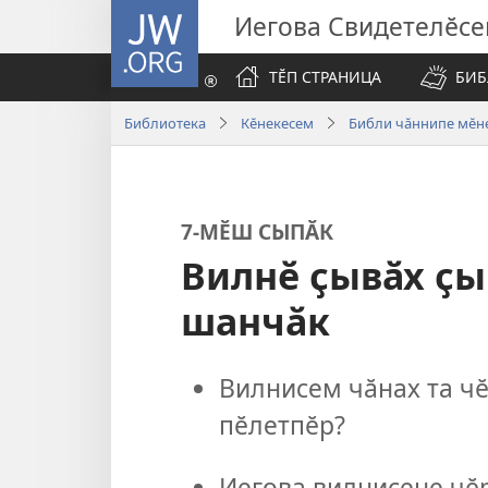
JW.ORG
Иегова Свидетелӗс
ТӖП СТРАНИЦА
БИБ
Библиотека
Кӗнекесем
Библи чӑннипе мӗне
7-МӖШ СЫПӐК
Вилнӗ ҫывӑх ҫы
шанчӑк
Вилнисем чӑнах та чӗ
пӗлетпӗр?
Иегова вилнисене чӗ