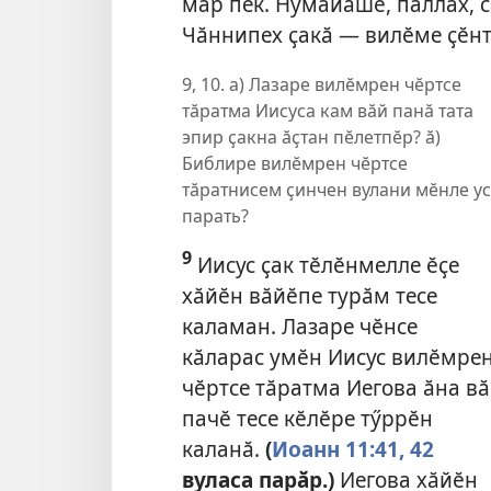
мар пек. Нумайӑшӗ, паллах, 
Чӑннипех ҫакӑ — вилӗме ҫӗнт
9, 10. а) Лазаре вилӗмрен чӗртсе
тӑратма Иисуса кам вӑй панӑ тата
эпир ҫакна ӑҫтан пӗлетпӗр? ӑ)
Библире вилӗмрен чӗртсе
тӑратнисем ҫинчен вулани мӗнле у
парать?
9
Иисус ҫак тӗлӗнмелле ӗҫе
хӑйӗн вӑйӗпе турӑм тесе
каламан. Лазаре чӗнсе
кӑларас умӗн Иисус вилӗмре
чӗртсе тӑратма Иегова ӑна в
пачӗ тесе кӗлӗре тӳррӗн
каланӑ.
(
Иоанн 11:41, 42
вуласа парӑр.)
Иегова хӑйӗн