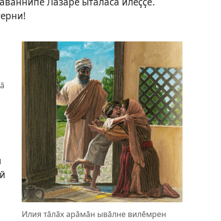
савӑннипе Лазаре ыталаса илеҫҫӗ.
ерни!
сӑ
н
ӑй
Илия тӑлӑх арӑмӑн ывӑлне вилӗмрен