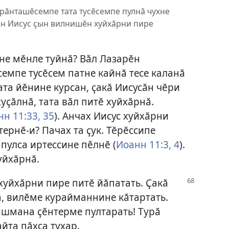
хурӑнташӗсемпе тата тусӗсемпе пулнӑ чухне
ӗн Иисус ҫын вилнишӗн хуйхӑрни пире
йне мӗнле туйнӑ? Вӑл Лазарӗн
емпе тусӗсем патне кайнӑ тесе каланӑ
та йӗнине курсан, ҫакӑ Иисусӑн чӗри
уҫӑлнӑ, тата вӑл питӗ хуйхӑрнӑ.
н 11:33,
35
). Анчах Иисус хуйхӑрни
ернӗ-и? Пачах та ҫук. Тӗрӗссипе
 пулса иртессине пӗлнӗ (
Иоанн 11:3, 4
).
уйхӑрнӑ.
хуйхӑрни пире питӗ йӑпатать.
Ҫакӑ
а, вилӗме курайманнине кӑтартать.
тӑшмана ҫӗнтерме пултарать! Турӑ
йта пӑхса тухар.