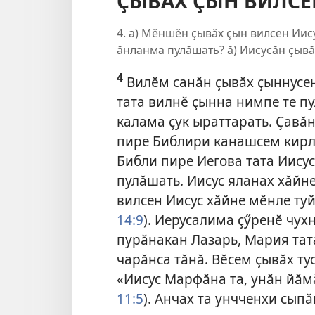
ҪЫВӐХ ҪЫН ВИЛСЕ
4. а) Мӗншӗн ҫывӑх ҫын вилсен Иис
ӑнланма пулӑшать? ӑ) Иисусӑн ҫывӑ
4
Вилӗм санӑн ҫывӑх ҫыннусен
тата вилнӗ ҫынна нимпе те 
калама ҫук ыраттарать. Ҫавӑ
пире Библири канашсем кир
Библи пире Иегова тата Иису
пулӑшать. Иисус яланах хӑйне
вилсен Иисус хӑйне мӗнле туй
14:9
). Иерусалима ҫӳренӗ чух
пурӑнакан Лазарь, Мария тат
чарӑнса тӑнӑ. Вӗсем ҫывӑх ту
«Иисус Марфӑна та, унӑн йӑмӑ
11:5
). Анчах та унчченхи сып