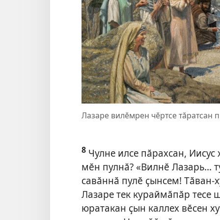
Лазаре вилӗмрен чӗртсе тӑратсан п
8
Чулне илсе пӑрахсан, Иисус 
мӗн пулнӑ? «Вилнӗ Лазарь... т
савӑннӑ пулӗ ҫынсем! Тӑван-
Лазаре тек кураймӑпӑр тесе 
юратакан ҫын каллех вӗсен х