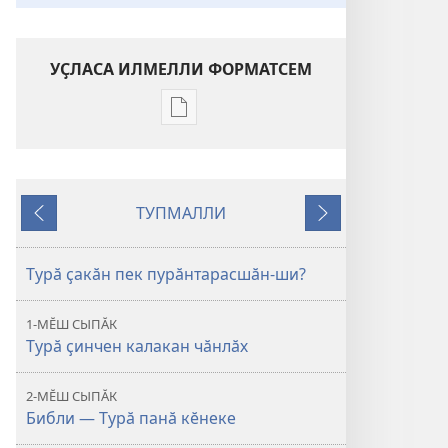
УҪЛАСА ИЛМЕЛЛИ ФОРМАТСЕМ
Публикацине
уҫласа
илмелли
мелсем
ТУПМАЛЛИ
Библи
Каялла
Малалла
чӑннипе
мӗне
Турӑ ҫакӑн пек пурӑнтарасшӑн-ши?
вӗрентет?
1-МӖШ СЫПӐК
Турӑ ҫинчен калакан чӑнлӑх
2-МӖШ СЫПӐК
Библи — Турӑ панӑ кӗнеке