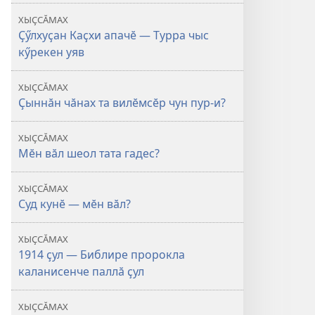
ХЫҪСӐМАХ
Ҫӳлхуҫан Каҫхи апачӗ — Турра чыс
кӳрекен уяв
ХЫҪСӐМАХ
Ҫыннӑн чӑнах та вилӗмсӗр чун пур-и?
ХЫҪСӐМАХ
Мӗн вӑл шеол тата гадес?
ХЫҪСӐМАХ
Суд кунӗ — мӗн вӑл?
ХЫҪСӐМАХ
1914 ҫул — Библире пророкла
каланисенче паллӑ ҫул
ХЫҪСӐМАХ