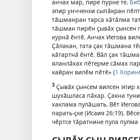
анчах мар, пире пурне те.
Биб
эпир унчченхи сыпӑкран пӗлт
тӑшманран тарса хӑтӑлма тат
тӑшман пирӗн ҫывӑх ҫынсен 
курнӑ ӗнтӗ. Анчах Иегова ви
Ҫӑлакан, тата ҫак тӑшмана т
кӑтартнӑ ӗнтӗ. Вӑл ҫак тӑшм
яланлӑхах пӗтерме сӑмах пар
кайран вилӗм пӗтӗ» (
1 Коринф
3
Ҫывӑх ҫынсем вилсен эпир 
шухӑшласа пӑхар. Ҫакна туни
хаклама пулӑшать. Вӗт Иегов
парать-ҫке (
Исаия 26:19
). Вӗс
чӗртсе тӑратнине пула пулма 