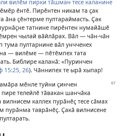
ли вилӗм пирки тӑшман тесе каланине
ӗмӗр ӗнтӗ. Пирӗнтен никам та ҫак
а ӑна ҫӗнтерме пултараймасть. Ҫак
пурнӑҫне татнине пирӗнтен нумайӑшӗ
лӗмрен чылай вӑйлӑрах. Вӑл — чӑн-чӑн
ӗп тума пултарнине вӑл унчченех
ана — вилӗме — пӗтӗмпех тата
ать. Библире каланӑ: «Пуринчен
 15:25, 26
). Чӑннипех те ырӑ хыпар!
хамӑра мӗнле туйни ҫинчен
 пире телейлӗ тӑвакан шанчӑка
а вилнисем каллех пурӑнӗҫ тесе сӑмах
ем пурӑнма таврӑнӗҫ. Ҫакӑ вилнисене
пултарать.