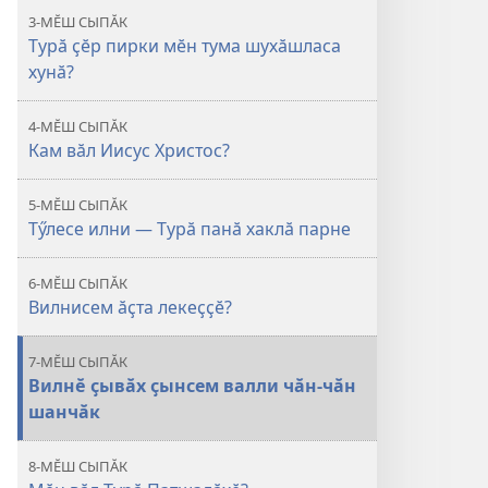
3-МӖШ СЫПӐК
Турӑ ҫӗр пирки мӗн тума шухӑшласа
хунӑ?
4-МӖШ СЫПӐК
Кам вӑл Иисус Христос?
5-МӖШ СЫПӐК
Тӳлесе илни — Турӑ панӑ хаклӑ парне
6-МӖШ СЫПӐК
Вилнисем ӑҫта лекеҫҫӗ?
7-МӖШ СЫПӐК
Вилнӗ ҫывӑх ҫынсем валли чӑн-чӑн
шанчӑк
8-МӖШ СЫПӐК