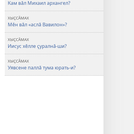
Кам вӑл Михаил архангел?
ХЫҪСӐМАХ
Мӗн вӑл «аслӑ Вавилон»?
ХЫҪСӐМАХ
Иисус хӗлле ҫуралнӑ-ши?
ХЫҪСӐМАХ
Уявсене паллӑ тума юрать-и?