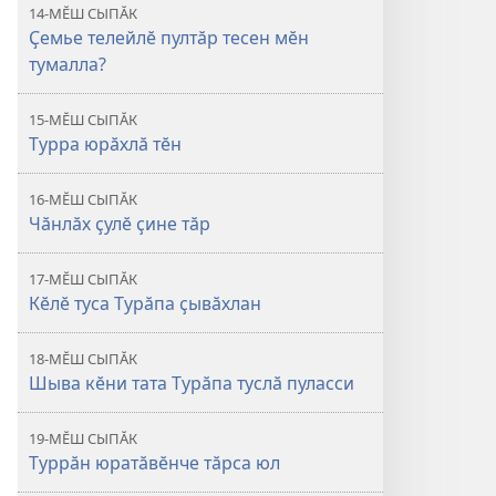
14-МӖШ СЫПӐК
Ҫемье телейлӗ пултӑр тесен мӗн
тумалла?
15-МӖШ СЫПӐК
Турра юрӑхлӑ тӗн
16-МӖШ СЫПӐК
Чӑнлӑх ҫулӗ ҫине тӑр
17-МӖШ СЫПӐК
Кӗлӗ туса Турӑпа ҫывӑхлан
18-МӖШ СЫПӐК
Шыва кӗни тата Турӑпа туслӑ пуласси
19-МӖШ СЫПӐК
Туррӑн юратӑвӗнче тӑрса юл