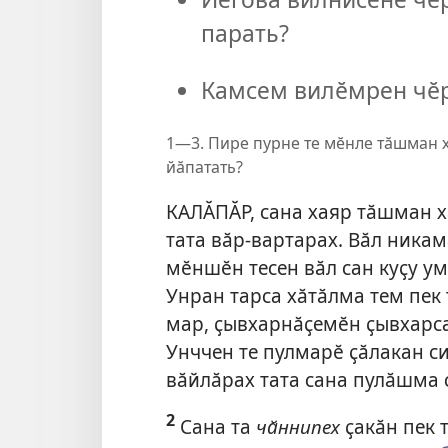
парать?
Камсем вилӗмрен чӗр
1—3. Пире пурне те мӗнле тӑшман х
йӑпатать?
КАЛӐПӐР, сана хаяр тӑшман х
тата вӑр-вартарах. Вӑл никам
мӗншӗн тесен вӑл сан куҫу ум
Унран тарса хӑтӑлма тем пек
мар, ҫывхарнӑҫемӗн ҫывхарса 
Унччен те пулмарӗ ҫӑлакан с
вӑйлӑрах тата сана пулӑшма 
2
Сана та
чӑннипех
ҫакӑн пек 