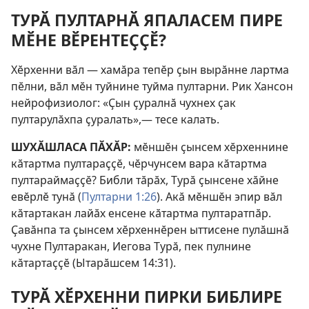
ТУРӐ ПУЛТАРНӐ ЯПАЛАСЕМ ПИРЕ
МӖНЕ ВӖРЕНТЕҪҪӖ?
Хӗрхенни вӑл — хамӑра тепӗр ҫын вырӑнне лартма
пӗлни, вӑл мӗн туйнине туйма пултарни. Рик Хансон
нейрофизиолог: «Ҫын ҫуралнӑ чухнех ҫак
пултарулӑхпа ҫуралать»,— тесе калать.
ШУХӐШЛАСА ПӐХӐР:
мӗншӗн ҫынсем хӗрхеннине
кӑтартма пултараҫҫӗ, чӗрчунсем вара кӑтартма
пултараймаҫҫӗ? Библи тӑрӑх, Турӑ ҫынсене хӑйне
евӗрлӗ тунӑ (
Пултарни 1:26
). Акӑ мӗншӗн эпир вӑл
кӑтартакан лайӑх енсене кӑтартма пултаратпӑр.
Ҫавӑнпа та ҫынсем хӗрхеннӗрен ыттисене пулӑшнӑ
чухне Пултаракан, Иегова Турӑ, пек пулнине
кӑтартаҫҫӗ (
Ытарӑшсем 14:31
).
ТУРӐ ХӖРХЕННИ ПИРКИ БИБЛИРЕ