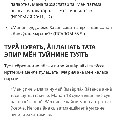
палӑртнӑ. Мана тархаслатӑр та, Ман патӑма
пырса кӗлтӑватӑр та — Эпӗ сире илтӗп»
(
ИЕРЕМИЯ 29:11, 12
).
«Манӑн куҫҫулӗме Хӑвӑн савӑтна яр — вӑл Санӑн
кӗнекӳнте мар-ши?» (
ПСАЛОМ 55:9
.)
ТУРӐ КУРАТЬ, ӐНЛАНАТЬ ТАТА
ЭПИР МӖН ТУЙНИНЕ ТУЯТЬ
Турӑ хӗрхеннине пӗлни пире йывӑр вӑхӑта тӳссе
ирттерме мӗнле пулӑшать?
Мария
акӑ мӗн каласа
парать:
«Ман ҫине ытла та нумай йывӑрлӑх йӑтӑнса аннӑ
тесе шутлаттӑмччӗ. Манӑн 18 ҫулхи ывӑл икӗ ҫул
ракпа кӗрешрӗ. Вӑл вилсе кайни мана аптратсах
ӳкерчӗ. Иегова ӑна сыватманшӑн эпӗ ун ҫине
питӗ тарӑхаттӑмччӗ.