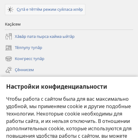
Ҫутӑ е тӗттӗм режим суйласа илӗр
Каҫӑсем
Хӑвӑр пата пырса кайма ыйтӑр
Тӗлпулу тупӑр
(открывается
в
Конгресс тупӑр
(открывается
новом
в
окне)
Ҫӗннисем
новом
окне)
Видеосем
Настройки конфиденциальности
Видео с тифлокомментариями
Чтобы работа с сайтом была для вас максимально
Шырав
удобной, мы применяем cookie и другие подобные
технологии. Некоторые cookie необходимы для
Харпӑр хӑй ирӗкӗпе укҫа-тенкӗ парасси
работы сайта, и их нельзя отключить. В отношении
(открывается
в
дополнительных cookie, которые используются для
новом
повышения удобства работы с сайтом, вы можете
Хурал башнин ОНЛАЙН-БИБЛИОТЕКИ