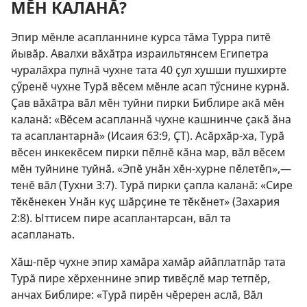
МӖН КАЛАНӐ?
Эпир мӗнле асапланнине курса тӑма Турра питӗ
йывӑр. Авалхи вӑхӑтра израильтянсем Египетра
чуралӑхра пулнӑ чухне тата 40 ҫул хушши пушхирте
ҫӳренӗ чухне Турӑ вӗсем мӗнле асап тӳснине курнӑ.
Ҫав вӑхӑтра вӑл мӗн туйни пирки Библире акӑ мӗн
каланӑ: «Вӗсем асапланнӑ чухне кашнинче ҫакӑ ӑна
та асаплантарнӑ» (
Исаия 63:9
, ҪТ). Асӑрхӑр-ха, Турӑ
вӗсен инкекӗсем пирки пӗлнӗ кӑна мар, вӑл вӗсем
мӗн туйнине туйнӑ. «Эпӗ унӑн хӗн-хурне пӗлетӗп»,—
тенӗ вӑл (
Тухни 3:7
). Турӑ пирки ҫапла каланӑ: «Сире
тӗкӗнекен Унӑн куҫ шӑрҫине те тӗкӗнет» (
Захария
2:8
). Ыттисем пире асаплантарсан, вӑл та
асапланать.
Хӑш-пӗр чухне эпир хамӑра хамӑр айӑплатпӑр тата
Турӑ пире хӗрхеннине эпир тивӗҫлӗ мар тетпӗр,
анчах Библире: «Турӑ пирӗн чӗререн аслӑ, Вӑл