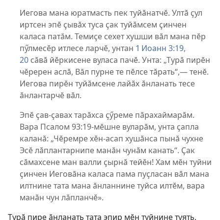
Иегова мана юратмасть пек туйӑнатчӗ. Ултӑ ҫул
иртсен эпӗ ҫывӑх туса ҫак туйӑмсем ҫинчен
каласа патӑм. Темиҫе сехет хушши вӑл мана пӗр
пӳлмесӗр итлесе ларчӗ, унтан
1 Иоанн 3:19,
20
сӑвӑ йӗркисене вуласа пачӗ. Унта: „Турӑ пирӗн
чӗререн аслӑ, Вӑл пурне те пӗлсе тӑрать“,— тенӗ.
Иегова пирӗн туйӑмсене лайӑх ӑнланать тесе
ӑнлантарчӗ вӑл.
Эпӗ ҫав-ҫавах тарӑхса ҫӳреме пӑрахаймарӑм.
Вара
Псалом 93:19
-мӗшне вуларӑм, унта ҫапла
каланӑ: „Чӗремре хӗн-асап хушӑнса пынӑ чухне
Эсӗ лӑплантарнипе манӑн чунӑм канать“. Ҫак
сӑмахсене ман валли ҫырнӑ тейӗн! Хам мӗн туйни
ҫинчен Иеговӑна каласа пама пуҫласан вӑл мана
илтнине тата мана ӑнланнине туйса илтӗм, вара
манӑн чун лӑпланчӗ».
Турӑ пире ӑнланать тата эпир мӗн туйнине туять,