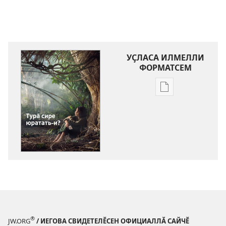
УҪЛАСА ИЛМЕЛЛИ
ФОРМАТСЕМ
Публикацине
уҫласа
илмелли
мелсем
ХУРАЛ
БАШНИ
Турӑ
сире
юратать-
и?
®
JW.ORG
/ ИЕГОВА СВИДЕТЕЛӖСЕН ОФИЦИАЛЛӐ САЙЧӖ