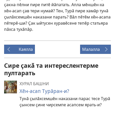
ҫакна пӗлни пире питӗ йӑпатать. Апла мӗншӗн-ха
хӗн-асап ҫав тери нумай? Тен, Турӑ пире хамӑр тунӑ
ҫылӑхсемшӗн наказани парать? Вӑл пӗтӗм хӗн-асапа
пӗтерӗ-ши? Ҫак ыйтусен хуравӗсене тепӗр статьяра
пӑхса тухӑпӑр.
Каялла
Малалла
Сире ҫакӑ та интереслентерме
пултарать
ХУРАЛ БАШНИ
Хӗн-асап Турӑран-и?
Тунӑ ҫылӑхсемшӗн наказани парас тесе Турӑ
ҫынсем ҫине чирсемпе асапсем ярать-и?