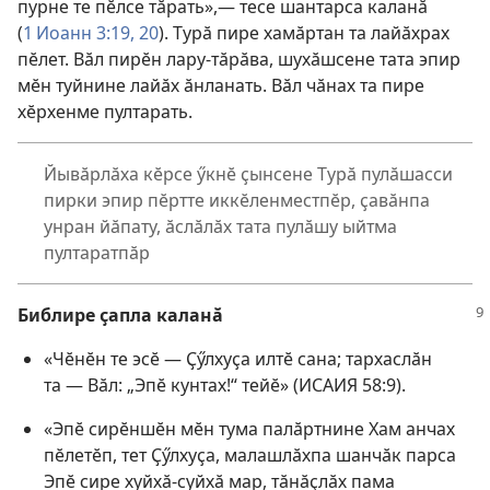
пурне те пӗлсе тӑрать»,— тесе шантарса каланӑ
(
1 Иоанн 3:19, 20
). Турӑ пире хамӑртан та лайӑхрах
пӗлет. Вӑл пирӗн лару-тӑрӑва, шухӑшсене тата эпир
мӗн туйнине лайӑх ӑнланать. Вӑл чӑнах та пире
хӗрхенме пултарать.
Йывӑрлӑха кӗрсе ӳкнӗ ҫынсене Турӑ пулӑшасси
пирки эпир пӗртте иккӗленместпӗр, ҫавӑнпа
унран йӑпату, ӑслӑлӑх тата пулӑшу ыйтма
пултаратпӑр
Библире ҫапла каланӑ
«Чӗнӗн те эсӗ — Ҫӳлхуҫа илтӗ сана; тархаслӑн
та — Вӑл: „Эпӗ кунтах!“ тейӗ» (
ИСАИЯ 58:9
).
«Эпӗ сирӗншӗн мӗн тума палӑртнине Хам анчах
пӗлетӗп, тет Ҫӳлхуҫа, малашлӑхпа шанчӑк парса
Эпӗ сире хуйхӑ-суйхӑ мар, тӑнӑҫлӑх пама