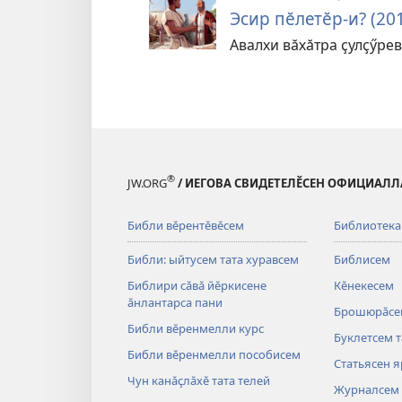
Эсир пӗлетӗр-и? (20
Авалхи вӑхӑтра ҫулҫӳре
®
JW.ORG
/ ИЕГОВА СВИДЕТЕЛӖСЕН ОФИЦИАЛЛ
Библи вӗрентӗвӗсем
Библиотека
Библи: ыйтусем тата хуравсем
Библисем
Библири сӑвӑ йӗркисене
Кӗнекесем
ӑнлантарса пани
Брошюрӑсе
Библи вӗренмелли курс
Буклетсем т
Библи вӗренмелли пособисем
Статьясен 
Чун канӑҫлӑхӗ тата телей
Журналсем