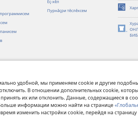
Ӗҫ-хӗл
Харп
Пурнӑҫри тӗслӗхсем
(открывае
 программисем
в
новом
ксем
Хур
окне)
ОНЛ
 панисем
(открывае
БИБ
в
в
новом
окне)
 тунӑ
сем
ьсемпе вулани
мально удобной, мы применяем cookie и другие подобны
 отключить. В отношении дополнительных cookie, котор
 принять их или отклонить. Данные, содержащиеся в coo
 Больше информации можно найти на странице
«Глобаль
Copyright
© 2026 Watch Tower Bible and Tract Society of Pennsylvania.
 время изменить настройки cookie, перейдя на страницу
ЗОВАНИЯ
|
ПОЛИТИКА КОНФИДЕНЦИАЛЬНОСТИ
|
НАСТРОЙКИ КОН