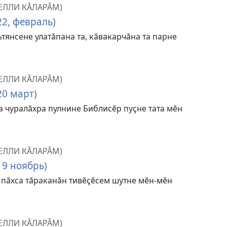
ЕЛЛИ КӐЛАРӐМ)
22, февраль)
янсене улатӑпана та, кӑвакарчӑна та парне
ЕЛЛИ КӐЛАРӐМ)
20 март)
а чуралӑхра пулнине Библисӗр пуҫне тата мӗн
ЕЛЛИ КӐЛАРӐМ)
19 ноябрь)
т пӑхса тӑраканӑн тивӗҫӗсем шутне мӗн-мӗн
ЕЛЛИ КӐЛАРӐМ)