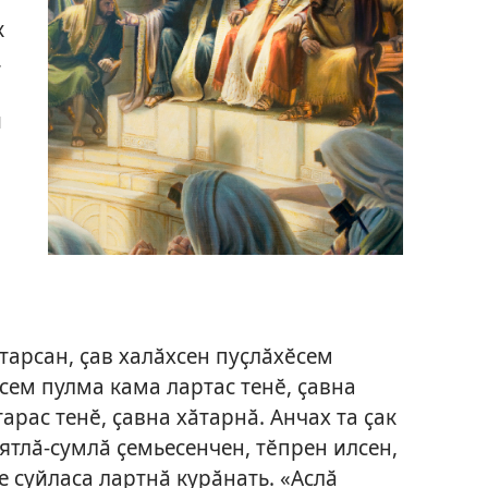
к
,
и
тарсан, ҫав халӑхсен пуҫлӑхӗсем
сем пулма кама лартас тенӗ, ҫавна
арас тенӗ, ҫавна хӑтарнӑ. Анчах та ҫак
 ятлӑ-сумлӑ ҫемьесенчен, тӗпрен илсен,
 суйласа лартнӑ курӑнать. «Аслӑ