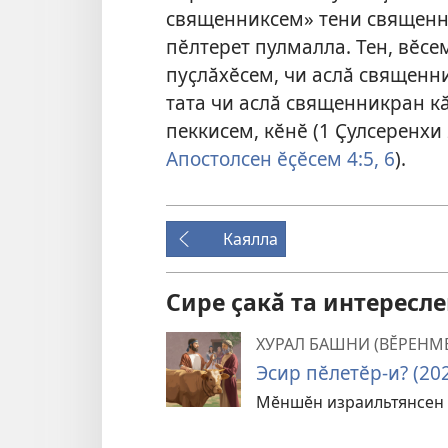
священниксем» тени священн
пӗлтерет пулмалла. Тен, вӗс
пуҫлӑхӗсем, чи аслӑ священн
тата чи аслӑ священникран к
пеккисем, кӗнӗ (
1 Ҫулсеренхи
Апостолсен ӗҫӗсем 4:5, 6
).
Каялла
Сире ҫакӑ та интересл
ХУРАЛ БАШНИ (ВӖРЕНМ
Эсир пӗлетӗр-и? (20
Мӗншӗн израильтянсен 