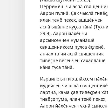
Пӗрремӗш чи аслӑ священни
Аарон пулнӑ. Ҫак чыслӑ тивӗҫ
ялан тенӗ пекех, ашшӗнчен
аслӑ ывӑлне куҫса тӑнӑ (
Тухн
29:9
). Аарон йӑхӗнчи
арҫынсенчен нумайӑшӗ
священниксем пулса ӗҫленӗ,
анчах та чи аслӑ священник
тивӗҫне вӗсенчен сахаллӑшӗ
кӑна туса тӑнӑ.
Израиле ытти халӑхсем пӑхӑн
иудейсен чи аслӑ священникӗ
лартнӑ, кама ҫав тивӗҫрен хӑт
тивӗҫе тума, ялан тенӗ пекех,
Аарон йӑхӗнчен тухнӑ ҫынсене