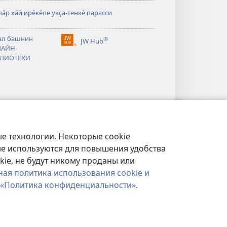
ӑр хӑй ирӗкӗпе укҫа-тенкӗ парасси
тся
ал башнин
®
JW Hub
(открывается
АЙН-
тся
в
ЛИОТЕКИ
новом
окне)
е технологии. Некоторые cookie
ые используются для повышения удобства
kie, не будут никому проданы или
ная политика использования cookie и
«Политика конфиденциальности»
.
ФИДЕНЦИАЛЬНОСТИ