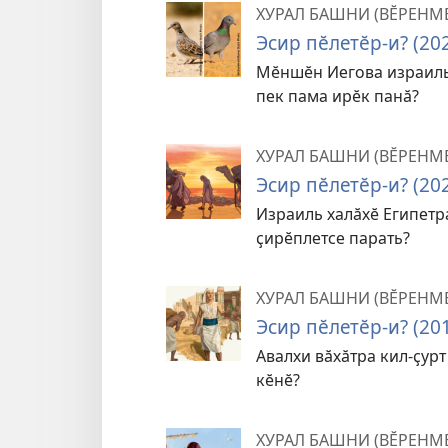
ХУРАЛ БАШНИ (ВӖРЕНМ
Эсир пӗлетӗр-и? (20
Мӗншӗн Иегова израильт
пек пама ирӗк панӑ?
ХУРАЛ БАШНИ (ВӖРЕНМ
Эсир пӗлетӗр-и? (20
Израиль халӑхӗ Египетр
ҫирӗплетсе парать?
ХУРАЛ БАШНИ (ВӖРЕНМ
Эсир пӗлетӗр-и? (20
Авалхи вӑхӑтра кил-ҫур
кӗнӗ?
ХУРАЛ БАШНИ (ВӖРЕНМ