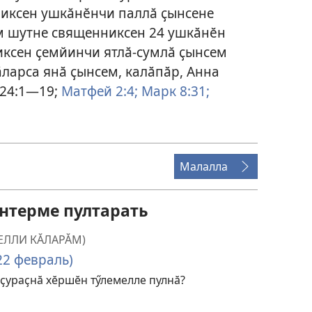
иксен ушкӑнӗнчи паллӑ ҫынсене
ем шутне священниксен 24 ушкӑнӗн
иксен ҫемйинчи ятлӑ-сумлӑ ҫынсем
ӑларса янӑ ҫынсем, калӑпӑр, Анна
 24:1—19;
Матфей 2:4;
Марк 8:31;
Малалла
ентерме пултарать
ЕЛЛИ КӐЛАРӐМ)
22 февраль)
ҫураҫнӑ хӗршӗн тӳлемелле пулнӑ?