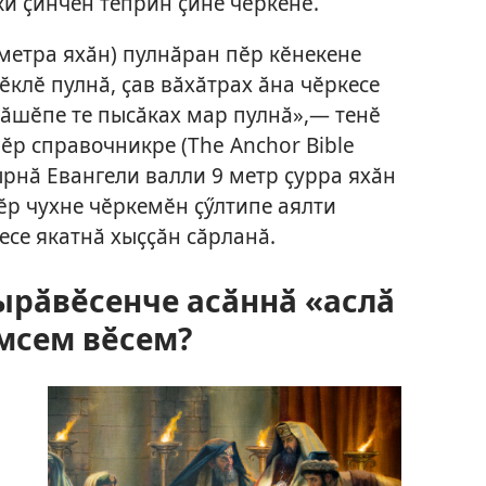
ки ҫинчен теприн ҫине чӗркенӗ.
 метра яхӑн) пулнӑран пӗр кӗнекене
клӗ пулнӑ, ҫав вӑхӑтрах ӑна чӗркесе
ӑшӗпе те пысӑках мар пулнӑ»,— тенӗ
ӗр справочникре (The Anchor Bible
ҫырнӑ Евангели валли 9 метр ҫурра яхӑн
ӗр чухне чӗркемӗн ҫӳлтипе аялти
есе якатнӑ хыҫҫӑн сӑрланӑ.
ырӑвӗсенче асӑннӑ «аслӑ
мсем вӗсем?