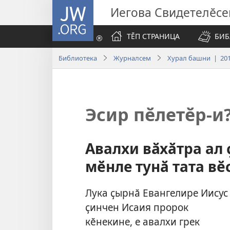
JW.ORG
Иегова Свидетелӗс
ТӖП СТРАНИЦА
БИБ
Библиотека
Журналсем
Хурал башни | 201
Эсир пӗлетӗр-и
Авалхи вӑхӑтра ал
мӗнле тунӑ тата вӗ
Лука ҫырнӑ Евангелире Иисус
ҫинчен Исаия пророк
кӗнекине, е авалхи грек