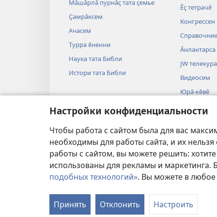
Мӑшӑрлӑ пурнӑҫ тата ҫемье
Ӗҫ тетрачӗ
Ҫамрӑксем
Конгрессен
Ачасем
Справочни
Турра ӗненни
Ӑнлантарса
Наука тата Библи
JW телекура
Истори тата Библи
Видеосем
Юрӑ-кӗвӗ
Библи тӑрӑх
Настройки конфиденциальности
постановкӑ
Библие рол
Чтобы работа с сайтом была для вас макси
необходимы для работы сайта, и их нельзя
работы с сайтом, вы можете решить: хотите
использованы для рекламы и маркетинга.
подобных технологий»
. Вы можете в любое
УСЛОВИЯ ИСПОЛЬ
Принять
Отклонить
Настроить