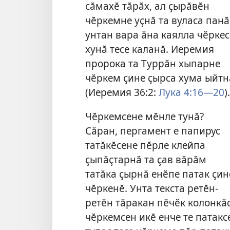
сӑмахӗ тӑрӑх, ал ҫырӑвӗн
чӗркемне уҫнӑ та вуласа панӑ
унтан вара ӑна каялла чӗркес
хунӑ тесе каланӑ. Иеремия
пророка та Туррӑн хыпарне
чӗркем ҫине ҫырса хума ыйтн
(
Иеремия 36:2
:
Лука 4:16—20
).
Чӗркемсене мӗнле тунӑ?
Сӑран, пергамент е папирус
татӑкӗсене пӗрле клейпа
ҫыпӑҫтарнӑ та ҫав вӑрӑм
татӑка ҫырнӑ енӗпе патак ҫин
чӗркенӗ. Унта текста ретӗн-
ретӗн тӑракан пӗчӗк колонкӑ
чӗркемсен икӗ енче те патакс