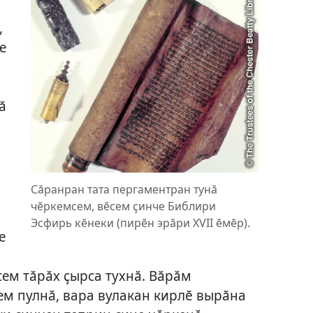
,
е
ӑ
Сӑранран тата пергаментран тунӑ
чӗркемсем, вӗсем ҫинче Библири
Эсфирь кӗнеки (пирӗн эрӑри XVII ӗмӗр).
е
сем тӑрӑх ҫырса тухнӑ. Вӑрӑм
ем пулнӑ, вара вулакан кирлӗ вырӑна