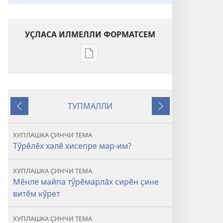
УҪЛАСА ИЛМЕЛЛИ ФОРМАТСЕМ
Публикацине
уҫласа
илмелли
мелсем
ТУПМАЛЛИ
ХУРАЛ
Каялла
Малалла
БАШНИ
Мӗншӗн
ХУПЛАШКА ҪИНЧИ ТЕМА
тӳрӗ
Тӳрӗлӗх халӗ хисепре мар-им?
пурӑнмалла?
ХУПЛАШКА ҪИНЧИ ТЕМА
Мӗнле майпа тӳрӗмарлӑх сирӗн ҫине
витӗм кӳрет
ХУПЛАШКА ҪИНЧИ ТЕМА