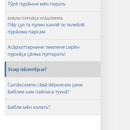
Тӳрӗ пурӑнни мӗн парать
БИБЛИ ПУРНӐҪА УЛӐШТАРАТЬ
Пӗр ҫул та пулин канлӗ те телейлӗ
пурӑнма парсам
Асӑрхаттарнине тимлени сирӗн
пурнӑҫа ҫӑлма пултарать!
Эсир пӗлетӗр-и?
Сыпӑксемпе сӑвӑ йӗркисем ҫине
Библие кам пайласа тухнӑ?
Библи мӗн калать?