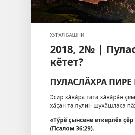
ХУРАЛ БАШНИ
2018, 2№ | Пул
кӗтет?
ПУЛАСЛӐХРА ПИРЕ 
Эсир хӑвӑра тата хӑвӑрӑн ҫе
хӑҫан та пулин шухӑшласа пӑ
«Тӳрӗ ҫынсене еткерлӗх ҫӗр
(
Псалом 36:29
).