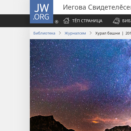
JW.ORG
Иегова Свидетелӗс
ТӖП СТРАНИЦА
БИБ
Библиотека
Журналсем
Хурал башни | 201