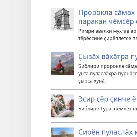
Пророкла сӑмах 
паракан чӗмсӗр 
Римри авалхи мухтав ар
тӗрӗссине ҫирӗплетсе п
Ҫывӑх вӑхӑтра 
Библири пророкла сӑма
унта пуласлӑхра пурнӑҫ
ҫырса хунӑ.
Эсир ҫӗр ҫинче 
Библире Турӑ этемлӗх п
Сирӗн пуласлӑх 