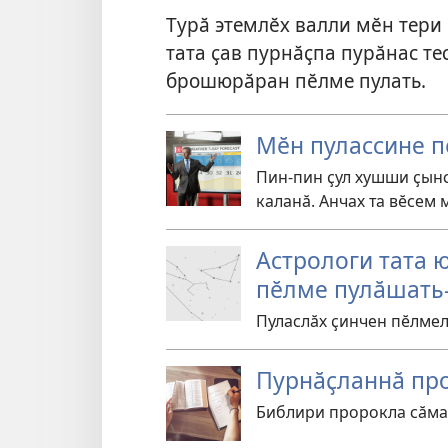
Турӑ этемлӗх валли мӗн тери 
тата ҫав пурнӑҫпа пурӑнас те
брошюрӑран пӗлме пулать.
Мӗн пулассине 
Пин-пин ҫул хушши ҫынс
каланӑ. Анчах та вӗсем 
Астрологи тата 
пӗлме пулӑшать
Пуласлӑх ҫинчен пӗлмел
Пурнӑҫланнӑ пр
Библири пророкла сӑмах