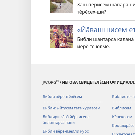
Хӑш-пӗрисем шӑпаран ир
тӗрӗсех-ши?
«Йӑвашшисем ет
Библи шантарса каланӑ 
йӗрӗ те юлмӗ.
®
JW.ORG
/ ИЕГОВА СВИДЕТЕЛӖСЕН ОФИЦИАЛЛ
Библи вӗрентӗвӗсем
Библиотека
Библи: ыйтусем тата хуравсем
Библисем
Библири сӑвӑ йӗркисене
Кӗнекесем
ӑнлантарса пани
Брошюрӑсе
Библи вӗренмелли курс
Буклетсем т