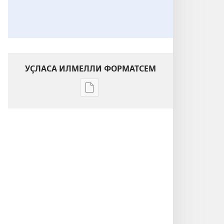
УҪЛАСА ИЛМЕЛЛИ ФОРМАТСЕМ
Публикацине
уҫласа
илмелли
мелсем
ХУРАЛ
БАШНИ
Пуласлӑхра
пире
мӗн
кӗтет?