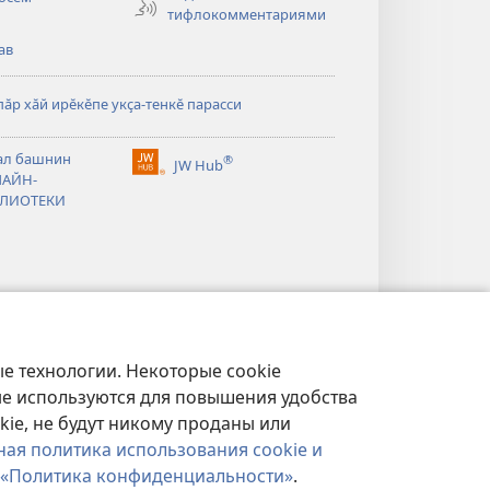
тифлокомментариями
ав
ӑр хӑй ирӗкӗпе укҫа-тенкӗ парасси
тся
ал башнин
®
JW Hub
(открывается
АЙН-
тся
в
ЛИОТЕКИ
новом
окне)
е технологии. Некоторые cookie
ые используются для повышения удобства
kie, не будут никому проданы или
ная политика использования cookie и
«Политика конфиденциальности»
.
ФИДЕНЦИАЛЬНОСТИ