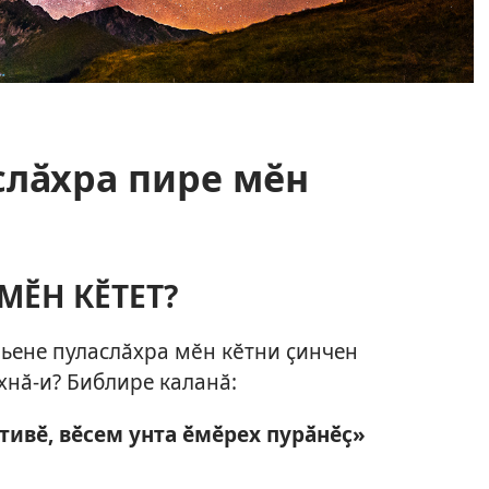
аслӑхра пире мӗн
МӖН КӖТЕТ?
мьене пуласлӑхра мӗн кӗтни ҫинчен
хнӑ-и? Библире каланӑ:
 тивӗ, вӗсем унта ӗмӗрех пурӑнӗҫ»