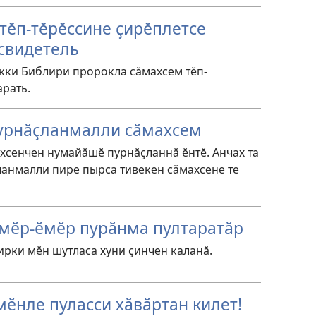
тӗп-тӗрӗссине ҫирӗплетсе
свидетель
кки Библири пророкла сӑмахсем тӗп-
арать.
пурнӑҫланмалли сӑмахсем
хсенчен нумайӑшӗ пурнӑҫланнӑ ӗнтӗ. Анчах та
ланмалли пире пырса тивекен сӑмахсене те
ӗмӗр-ӗмӗр пурӑнма пултаратӑр
ирки мӗн шутласа хуни ҫинчен каланӑ.
мӗнле пуласси хӑвӑртан килет!