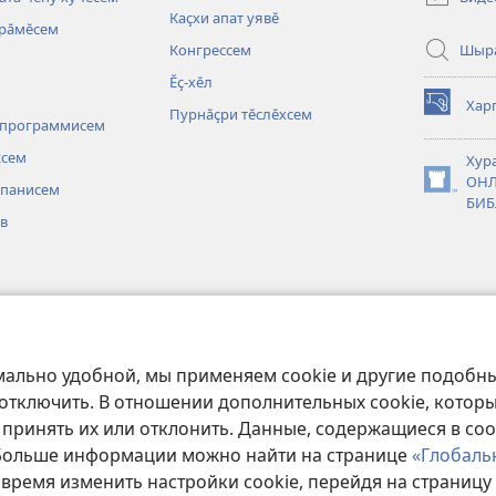
новом
Каҫхи апат уявӗ
ярӑмӗсем
окне)
Шыр
Конгрессем
Ӗҫ-хӗл
Харп
Пурнӑҫри тӗслӗхсем
(открывае
 программисем
в
новом
ксем
Хур
окне)
ОНЛ
 панисем
(открывае
БИБ
в
в
новом
окне)
 тунӑ
сем
ьсемпе вулани
мально удобной, мы применяем cookie и другие подобны
 отключить. В отношении дополнительных cookie, котор
 принять их или отклонить. Данные, содержащиеся в coo
 Больше информации можно найти на странице
«Глобаль
Copyright
© 2026 Watch Tower Bible and Tract Society of Pennsylvania.
 время изменить настройки cookie, перейдя на страницу
ЗОВАНИЯ
|
ПОЛИТИКА КОНФИДЕНЦИАЛЬНОСТИ
|
НАСТРОЙКИ КОН