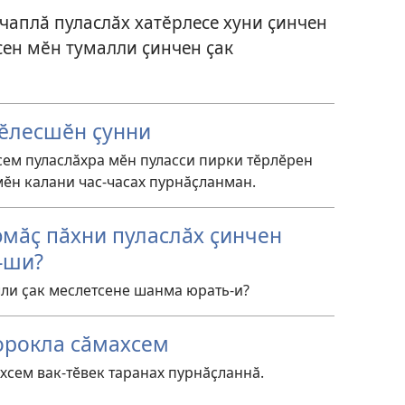
чаплӑ пуласлӑх хатӗрлесе хуни ҫинчен
сен мӗн тумалли ҫинчен ҫак
пӗлесшӗн ҫунни
ем пуласлӑхра мӗн пуласси пирки тӗрлӗрен
мӗн калани час-часах пурнӑҫланман.
юмӑҫ пӑхни пуласлӑх ҫинчен
-ши?
ли ҫак меслетсене шанма юрать-и?
орокла сӑмахсем
сем вак-тӗвек таранах пурнӑҫланнӑ.