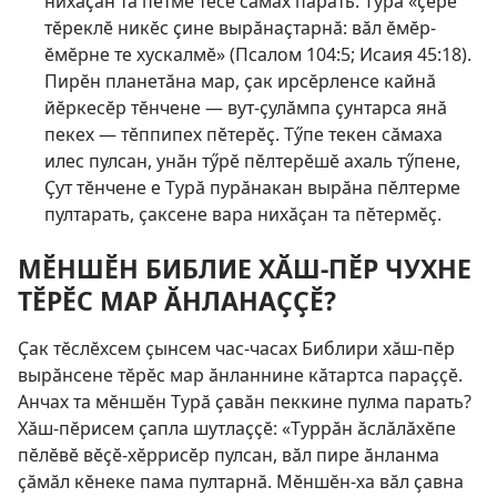
нихӑҫан та пӗтмӗ тесе сӑмах парать. Турӑ «ҫӗре
тӗреклӗ никӗс ҫине вырӑнаҫтарнӑ: вӑл ӗмӗр-
ӗмӗрне те хускалмӗ» (
Псалом 104:5;
Исаия 45:18
).
Пирӗн планетӑна мар, ҫак ирсӗрленсе кайнӑ
йӗркесӗр тӗнчене — вут-ҫулӑмпа ҫунтарса янӑ
пекех — тӗппипех пӗтерӗҫ. Тӳпе текен сӑмаха
илес пулсан, унӑн тӳрӗ пӗлтерӗшӗ ахаль тӳпене,
Ҫут тӗнчене е Турӑ пурӑнакан вырӑна пӗлтерме
пултарать, ҫаксене вара нихӑҫан та пӗтермӗҫ.
МӖНШӖН БИБЛИЕ ХӐШ-ПӖР ЧУХНЕ
ТӖРӖС МАР ӐНЛАНАҪҪӖ?
Ҫак тӗслӗхсем ҫынсем час-часах Библири хӑш-пӗр
вырӑнсене тӗрӗс мар ӑнланнине кӑтартса параҫҫӗ.
Анчах та мӗншӗн Турӑ ҫавӑн пеккине пулма парать?
Хӑш-пӗрисем ҫапла шутлаҫҫӗ: «Туррӑн ӑслӑлӑхӗпе
пӗлӗвӗ вӗҫӗ-хӗррисӗр пулсан, вӑл пире ӑнланма
ҫӑмӑл кӗнеке пама пултарнӑ. Мӗншӗн-ха вӑл ҫавна