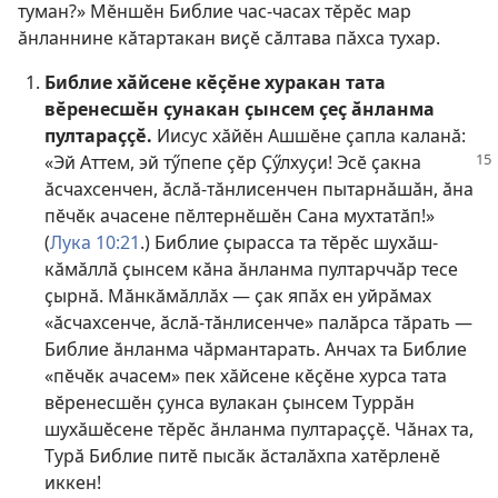
туман?» Мӗншӗн Библие час-часах тӗрӗс мар
ӑнланнине кӑтартакан виҫӗ сӑлтава пӑхса тухар.
Библие хӑйсене кӗҫӗне хуракан тата
вӗренесшӗн ҫунакан ҫынсем ҫеҫ ӑнланма
пултараҫҫӗ.
Иисус хӑйӗн Ашшӗне ҫапла каланӑ:
«Эй
Аттем, эй тӳпепе ҫӗр Ҫӳлхуҫи! Эсӗ ҫакна
ӑсчахсенчен, ӑслӑ-тӑнлисенчен пытарнӑшӑн, ӑна
пӗчӗк ачасене пӗлтернӗшӗн Сана мухтатӑп!»
(
Лука 10:21
.) Библие ҫырасса та тӗрӗс шухӑш-
кӑмӑллӑ ҫынсем кӑна ӑнланма пултарччӑр тесе
ҫырнӑ. Мӑнкӑмӑллӑх — ҫак япӑх ен уйрӑмах
«ӑсчахсенче, ӑслӑ-тӑнлисенче» палӑрса тӑрать —
Библие ӑнланма чӑрмантарать. Анчах та Библие
«пӗчӗк ачасем» пек хӑйсене кӗҫӗне хурса тата
вӗренесшӗн ҫунса вулакан ҫынсем Туррӑн
шухӑшӗсене тӗрӗс ӑнланма пултараҫҫӗ. Чӑнах та,
Турӑ Библие питӗ пысӑк ӑсталӑхпа хатӗрленӗ
иккен!