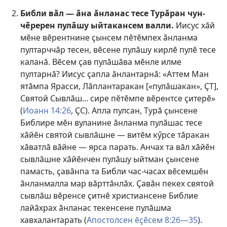
Библи вӑл — ӑна ӑнланас тесе Турӑран чун-
чӗререн пулӑшу ыйтакансем валли.
Иисус хӑй
мӗне вӗрентнине ҫынсем пӗтӗмпех ӑнланма
пултарччӑр тесен, вӗсене пулӑшу кирлӗ пулӗ тесе
каланӑ. Вӗсем ҫав пулӑшӑва мӗнле илме
пултарнӑ? Иисус ҫапла ӑнлантарнӑ: «Аттем Ман
ятӑмпа Ярасси, Лӑплантаракан [«пулӑшакан», ҪТ],
Святой Сывлӑш... сире пӗтӗмпе вӗрентсе ҫитерӗ»
(
Иоанн 14:26
, ҪС). Апла пулсан, Турӑ ҫынсене
Библире мӗн вуланине ӑнланма пулӑшас тесе
хӑйӗн святой сывлӑшне — витӗм кӳрсе тӑракан
хӑватлӑ вӑйне — ярса парать. Анчах та вӑл хӑйӗн
сывлӑшне хӑйӗнчен пулӑшу ыйтман ҫынсене
памасть, ҫавӑнпа та Библи час-часах вӗсемшӗн
ӑнланмалла мар вӑрттӑнлӑх. Ҫавӑн пекех святой
сывлӑш вӗренсе ҫитнӗ христиансене Библие
лайӑхрах ӑнланас текенсене пулӑшма
хавхалантарать (
Апостолсен ӗҫӗсем 8:26—35
).