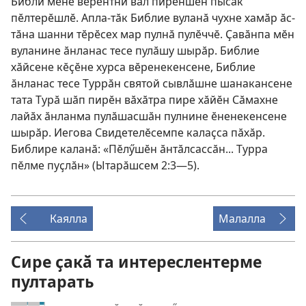
Библи мӗне вӗрентни вӑл пирӗншӗн пысӑк
пӗлтерӗшлӗ. Апла-тӑк Библие вуланӑ чухне хамӑр ӑс-
тӑна шанни тӗрӗсех мар пулнӑ пулӗччӗ. Ҫавӑнпа мӗн
вуланине ӑнланас тесе пулӑшу шырӑр. Библие
хӑйсене кӗҫӗне хурса вӗренекенсене, Библие
ӑнланас тесе Туррӑн святой сывлӑшне шанакансене
тата Турӑ шӑп пирӗн вӑхӑтра пире хӑйӗн Сӑмахне
лайӑх ӑнланма пулӑшасшӑн пулнине ӗненекенсене
шырӑр. Иегова Свидетелӗсемпе калаҫса пӑхӑр.
Библире каланӑ: «Пӗлӳшӗн ӑнтӑлсассӑн... Турра
пӗлме пуҫлӑн» (
Ытарӑшсем 2:3—5
).
Каялла
Малалла
Сире ҫакӑ та интереслентерме
пултарать