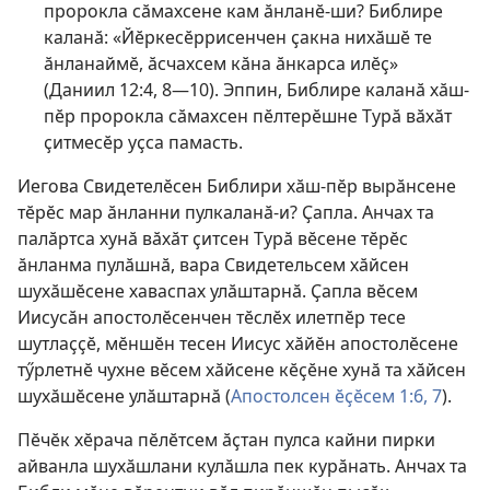
пророкла сӑмахсене кам ӑнланӗ-ши? Библире
каланӑ: «Йӗркесӗррисенчен ҫакна нихӑшӗ те
ӑнланаймӗ, ӑсчахсем кӑна ӑнкарса илӗҫ»
(
Даниил 12:4,
8—10
). Эппин, Библире каланӑ хӑш-
пӗр пророкла сӑмахсен пӗлтерӗшне Турӑ вӑхӑт
ҫитмесӗр уҫса памасть.
Иегова Свидетелӗсен Библири хӑш-пӗр вырӑнсене
тӗрӗс мар ӑнланни пулкаланӑ-и? Ҫапла. Анчах та
палӑртса хунӑ вӑхӑт ҫитсен Турӑ вӗсене тӗрӗс
ӑнланма пулӑшнӑ, вара Свидетельсем хӑйсен
шухӑшӗсене хаваспах улӑштарнӑ. Ҫапла вӗсем
Иисусӑн апостолӗсенчен тӗслӗх илетпӗр тесе
шутлаҫҫӗ, мӗншӗн тесен Иисус хӑйӗн апостолӗсене
тӳрлетнӗ чухне вӗсем хӑйсене кӗҫӗне хунӑ та хӑйсен
шухӑшӗсене улӑштарнӑ (
Апостолсен ӗҫӗсем 1:6, 7
).
Пӗчӗк хӗрача пӗлӗтсем ӑҫтан пулса кайни пирки
айванла шухӑшлани кулӑшла пек курӑнать. Анчах та