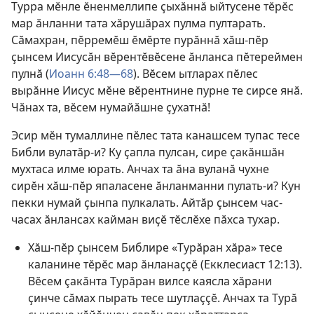
Турра мӗнле ӗненмеллипе ҫыхӑннӑ ыйтусене тӗрӗс
мар ӑнланни тата хӑрушӑрах пулма пултарать.
Сӑмахран, пӗрремӗш ӗмӗрте пурӑннӑ хӑш-пӗр
ҫынсем Иисусӑн вӗрентӗвӗсене ӑнланса пӗтереймен
пулнӑ (
Иоанн 6:48—68
). Вӗсем ытларах пӗлес
вырӑнне Иисус мӗне вӗрентнине пурне те сирсе янӑ.
Чӑнах та, вӗсем нумайӑшне ҫухатнӑ!
Эсир мӗн тумаллине пӗлес тата канашсем тупас тесе
Библи вулатӑр-и? Ку ҫапла пулсан, сире ҫакӑншӑн
мухтаса илме юрать. Анчах та ӑна вуланӑ чухне
сирӗн хӑш-пӗр япаласене ӑнланманни пулать-и? Кун
пекки нумай ҫынпа пулкалать. Айтӑр ҫынсем час-
часах ӑнлансах кайман виҫӗ тӗслӗхе пӑхса тухар.
Хӑш-пӗр ҫынсем Библире «Турӑран хӑра» тесе
каланине тӗрӗс мар ӑнланаҫҫӗ (
Екклесиаст 12:13
).
Вӗсем ҫакӑнта Турӑран вилсе каясла хӑрани
ҫинче сӑмах пырать тесе шутлаҫҫӗ. Анчах та Турӑ