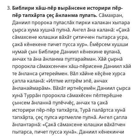
Библири хӑш-пӗр вырӑнсене историри пӗр-
пӗр тапхӑрта ҫеҫ ӑнланма пулать.
Сӑмахран,
Даниил пророка пуласлӑх пирки калакан хыпара
ҫырса хума хушнӑ пулнӑ. Ангел ӑна каланӑ: «Ҫакӑ
сӑмахсене юлашки вӑхӑт ҫитиччен пытарса усра,
ҫакӑ кӗнекене пичет пусса хур». Ӗмӗрсем хушши
нумай ҫын Библире Даниил кӗнекине вуланӑ,
анчах та ӑна ӑнланма пултарайман. Хӑй ҫырнӑ
пророкла сӑмахсенчен хӑш-пӗрисене Даниил хӑй
те ӑнланса ҫитереймен. Вӑл хӑйне кӗҫӗне хурса
ҫапла каланӑ: «Илтме илтрӗм эпӗ, анчах
ӑнланаймарӑм». Вӑхӑт иртнӗҫемӗн Даниил ҫырса
хунӑ Туррӑн пророкла сӑмахӗсен пӗлтерӗшне
ҫынсем ӑнланнӑ пулӗччӗҫ, анчах та ҫакӑ
историри пӗр-пӗр тапхӑрта, Турӑ палӑртса хунӑ
тапхӑрта, ҫеҫ пулса иртмелле пулнӑ. Ангел ҫапла
ӑнлантарнӑ: «Ҫакӑ сӑмахсене юлашки вӑхӑтчен
пытарса, пичет пусса хунӑ». Даниил кӗнекинчи