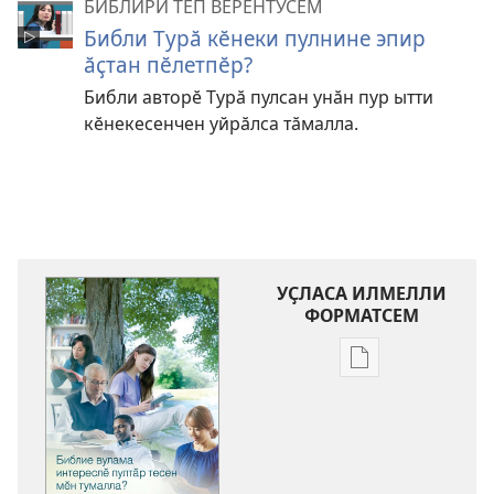
БИБЛИРИ ТӖП ВӖРЕНТӲСЕМ
Библи Турӑ кӗнеки пулнине эпир
ӑҫтан пӗлетпӗр?
Библи авторӗ Турӑ пулсан унӑн пур ытти
кӗнекесенчен уйрӑлса тӑмалла.
УҪЛАСА ИЛМЕЛЛИ
ФОРМАТСЕМ
Публикацине
уҫласа
илмелли
мелсем
ХУРАЛ