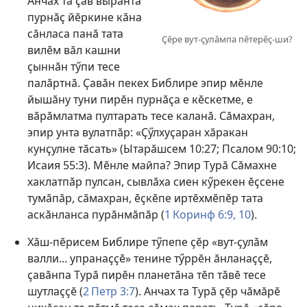
Анчах та ҫав вырӑнта
пурнӑҫ йӗркине кӑна
сӑнласа панӑ тата
Ҫӗре вут-ҫулӑмпа пӗтерӗҫ-ши?
вилӗм вӑл кашни
ҫыннӑн тӳпи тесе
палӑртнӑ. Ҫавӑн пекех Библире эпир мӗнле
йышӑну туни пирӗн пурнӑҫа е кӗскетме, е
вӑрӑмлатма пултарать тесе каланӑ. Сӑмахран,
эпир унта вулатпӑр: «Ҫӳлхуҫаран хӑракан
кунҫулне тӑсать» (
Ытарӑшсем 10:27;
Псалом 90:10;
Исаия 55:3
). Мӗнле майпа? Эпир Турӑ Сӑмахне
хаклатпӑр пулсан, сывлӑха сиен кӳрекен ӗҫсене
тумӑпӑр, сӑмахран, ӗҫкӗпе иртӗхмӗпӗр тата
аскӑнланса пурӑнмӑпӑр (
1 Коринф 6:9, 10
).
Хӑш-пӗрисем Библире тӳпепе ҫӗр «вут-ҫулӑм
валли... упранаҫҫӗ» тенине тӳррӗн ӑнланаҫҫӗ,
ҫавӑнпа Турӑ пирӗн планетӑна тӗп тӑвӗ тесе
шутлаҫҫӗ (
2 Петр 3:7
). Анчах та Турӑ ҫӗр чӑмӑрӗ