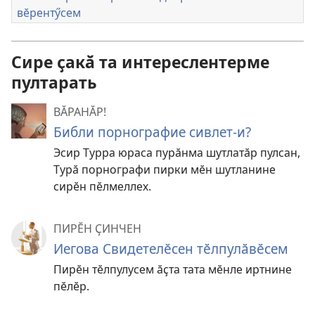
вӗрентӳсем
Сире ҫакӑ та интереслентерме
пултарать
ВӐРАНӐР!
Библи порнографие сивлет-и?
Эсир Турра юраса пурӑнма шутлатӑр пулсан,
Турӑ порнографи пирки мӗн шутланине
сирӗн пӗлмеллех.
ПИРӖН ҪИНЧЕН
Иегова Свидетелӗсен тӗлпулӑвӗсем
Пирӗн тӗлпулусем ӑҫта тата мӗнле иртнине
пӗлӗр.