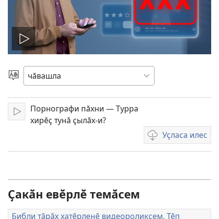
Видео
ярӑр
Чӗлхене
суйласа
илӗр
Порнографи пӑхни — Турра
Ярӑр
хирӗҫ тунӑ ҫылӑх-и?
Уҫласа илес
Видеона
уҫласа
илмелли
мелсем
Ҫакӑн евӗрлӗ темӑсем
Библи тӑрӑх хатӗрленӗ видеороликсем. Тӗп