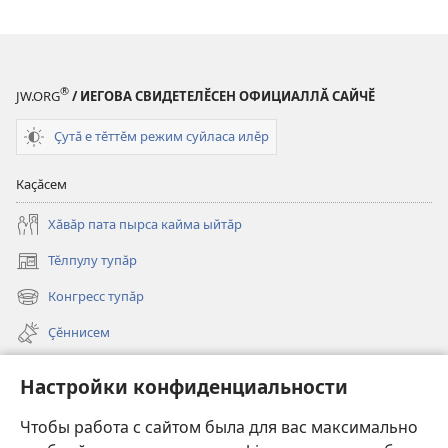
®
JW.ORG
/ ИЕГОВА СВИДЕТЕЛӖСЕН ОФИЦИАЛЛӐ САЙЧӖ
Ҫутӑ е тӗттӗм режим суйласа илӗр
Каҫӑсем
Хӑвӑр пата пырса кайма ыйтӑр
Тӗлпулу тупӑр
(открывается
в
Конгресс тупӑр
(открывается
новом
в
окне)
Ҫӗннисем
новом
окне)
Видеосем
Настройки конфиденциальности
Видео с тифлокомментариями
Чтобы работа с сайтом была для вас максимально
Шырав