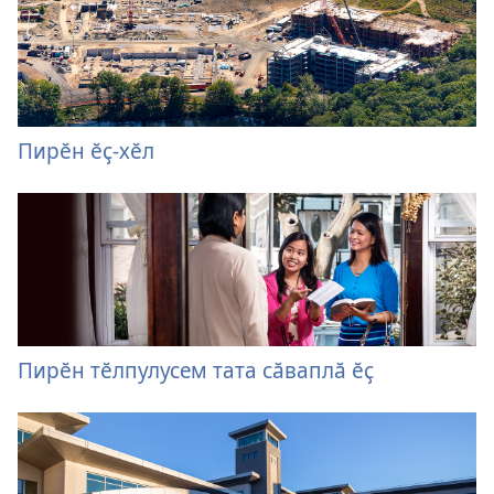
Пирӗн ӗҫ-хӗл
Пирӗн тӗлпулусем тата сӑваплӑ ӗҫ