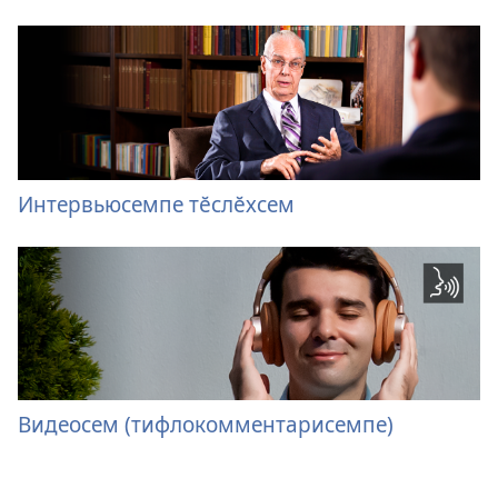
Интервьюсемпе тӗслӗхсем
Видеосем (тифлокомментарисемпе)