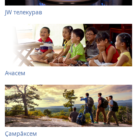
JW телекурав
Ачасем
Ҫамрӑксем