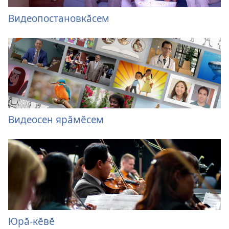
Видеопостановкӑсем
Видеосен ярӑмӗсем
Юрӑ-кӗвӗ