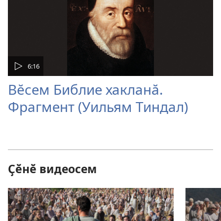
6:16
Вӗсем Библие хакланӑ.
Фрагмент (Уильям Тиндал)
Ҫӗнӗ видеосем