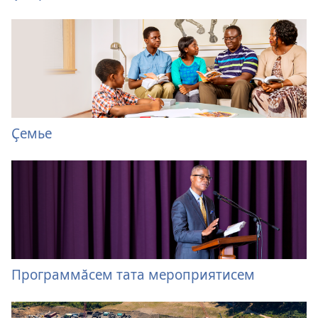
Ҫемье
Программӑсем тата мероприятисем