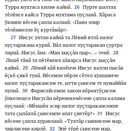
26
Турра мухтаса килне кайнӑ.
Пурте шалтах
тӗлӗнсе кайса Турра мухтама пуҫланӑ. Хӑраса
ӳкнипе вӗсем ҫапла каланӑ: «Паян эпир
тӗлӗнмелле ӗҫ куртӑмӑр!»
27
Иисус унтан кайнӑ та Ле́вий ятлӑ налог
пуҫтаракана курнӑ. Вӑл налог пуҫтаракан ҫуртра
28
ларнӑ. Иисус ӑна: «Ман хыҫҫӑн пыр», — тенӗ.
Лешӗ тӑнӑ та пӗтӗмпех хӑварса Иисус хыҫҫӑн
29
кайнӑ.
Ле́вий хӑй килӗнче Иисус валли пысӑк
ӗҫкӗ-ҫикӗ тунӑ. Вӗсемпе пӗрле сӗтел хушшинче
налог пуҫтаракансем те, ытти ҫынсем те нумаййӑн
30
пулнӑ.
Фарисейсемпе закон вӗрентӳҫисем
ӳпкелешсе Иисусӑн вӗренекенӗсене ҫапла калама
пуҫланӑ: «Мӗншӗн эсир налог пуҫтаракансемпе
31
тата ҫылӑхлӑ ҫынсемпе апат ҫиетӗр?»
Иисус
вӗсене ҫапла хуравланӑ: «Тухтӑр сыввисене мар,
32
чирлисене кирлӗ.
Эпӗ тӳрӗ ҫынсене мар,