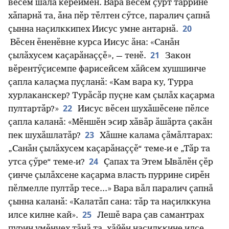
вӗсем шала кӗреймен. Вара вӗсем ҫурт тӑррине
хӑпарнӑ та, ӑна пӗр тӗлтен сӳтсе, паралич ҫапнӑ
20
ҫынна наҫилккипех Иисус умне антарнӑ.
Вӗсен ӗненӗвне курса Иисус ӑна: «Санӑн
21
ҫылӑхусем каҫарӑнаҫҫӗ», — тенӗ.
Закон
вӗрентӳҫисемпе фарисейсем хӑйсем хушшинче
ҫапла калаҫма пуҫланӑ: «Кам вара ку, Турра
хурлаканскер? Турӑсӑр пуҫне кам ҫылӑх каҫарма
22
пултартӑр?»
Иисус вӗсен шухӑшӗсене пӗлсе
ҫапла каланӑ: «Мӗншӗн эсир хӑвӑр ӑшӑрта ҫакӑн
23
пек шухӑшлатӑр?
Хӑшне калама ҫӑмӑлтарах:
„Санӑн ҫылӑхусем каҫарӑнаҫҫӗ“ теме-и е „Тӑр та
24
утса ҫӳре“ теме-и?
Ҫапах та Этем Ывӑлӗн ҫӗр
ҫинче ҫылӑхсене каҫарма власть пуррине сирӗн
пӗлмелле пултӑр тесе...» Вара вӑл паралич ҫапнӑ
ҫынна каланӑ: «Калатӑп сана: тӑр та наҫилккуна
25
илсе килне кай».
Лешӗ вара ҫав самантрах
пурин умӗнчех тӑнӑ та, хӑйӗн наҫилккине илсе,