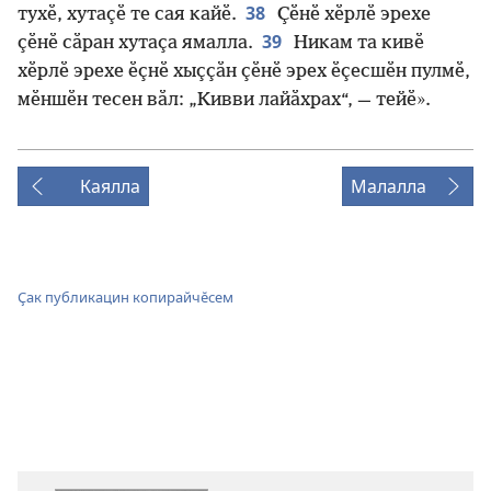
38
тухӗ, хутаҫӗ те сая кайӗ.
Ҫӗнӗ хӗрлӗ эрехе
39
ҫӗнӗ сӑран хутаҫа ямалла.
Никам та кивӗ
хӗрлӗ эрехе ӗҫнӗ хыҫҫӑн ҫӗнӗ эрех ӗҫесшӗн пулмӗ,
мӗншӗн тесен вӑл: „Кивви лайӑхрах“, — тейӗ».
Каялла
Малалла
Ҫак публикацин копирайчӗсем