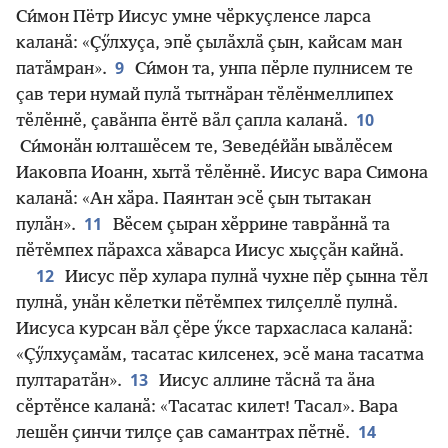
Си́мон Пётр Иисус умне чӗркуҫленсе ларса
каланӑ: «Ҫӳлхуҫа, эпӗ ҫылӑхлӑ ҫын, кайсам ман
9
патӑмран».
Си́мон та, унпа пӗрле пулнисем те
ҫав тери нумай пулӑ тытнӑран тӗлӗнмеллипех
10
тӗлӗннӗ, ҫавӑнпа ӗнтӗ вӑл ҫапла каланӑ.
Си́монӑн юлташӗсем те, Зеведе́йӑн ывӑлӗсем
Иаковпа Иоанн, хытӑ тӗлӗннӗ. Иисус вара Симона
каланӑ: «Ан хӑра. Паянтан эсӗ ҫын тытакан
11
пулӑн».
Вӗсем ҫыран хӗррине таврӑннӑ та
пӗтӗмпех пӑрахса хӑварса Иисус хыҫҫӑн кайнӑ.
12
Иисус пӗр хулара пулнӑ чухне пӗр ҫынна тӗл
пулнӑ, унӑн кӗлетки пӗтӗмпех тилҫеллӗ пулнӑ.
Иисуса курсан вӑл ҫӗре ӳксе тархасласа каланӑ:
«Ҫӳлхуҫамӑм, тасатас килсенех, эсӗ мана тасатма
13
пултаратӑн».
Иисус аллине тӑснӑ та ӑна
сӗртӗнсе каланӑ: «Тасатас килет! Тасал». Вара
14
лешӗн ҫинчи тилҫе ҫав самантрах пӗтнӗ.