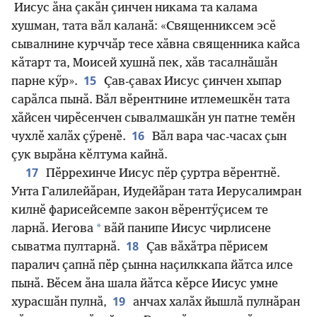
Иисус ӑна ҫакӑн ҫинчен никама та калама
хушман, тата вӑл каланӑ: «Священниксем эсӗ
сывалнине курччӑр тесе хӑвна священника кайса
кӑтарт та, Моисей хушнӑ пек, хӑв тасалнӑшӑн
15
парне кӳр».
Ҫав-ҫавах Иисус ҫинчен хыпар
сарӑлса пынӑ. Вӑл вӗрентнине итлемешкӗн тата
хӑйсен чирӗсенчен сывалмашкӑн ун патне темӗн
16
чухлӗ халӑх ҫӳренӗ.
Вӑл вара час-часах ҫын
ҫук вырӑна кӗлтума кайнӑ.
17
Пӗррехинче Иисус пӗр ҫуртра вӗрентнӗ.
Унта Галилейӑран, Иудейӑран тата Иерусалимран
килнӗ фарисейсемпе закон вӗрентӳҫисем те
*
ларнӑ. Иегова
вӑй панипе Иисус чирлисене
18
сыватма пултарнӑ.
Ҫав вӑхӑтра пӗрисем
паралич ҫапнӑ пӗр ҫынна наҫилккапа йӑтса илсе
пынӑ. Вӗсем ӑна шала йӑтса кӗрсе Иисус умне
19
хурасшӑн пулнӑ,
анчах халӑх йышлӑ пулнӑран