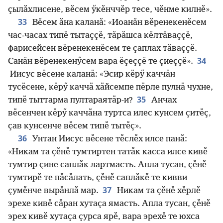
ҫылӑхлисене, вӗсем ӳкӗнччӗр тесе, чӗнме килнӗ».
33
Вӗсем ӑна каланӑ: «Иоанӑн вӗренекенӗсем
час-часах типӗ тытаҫҫӗ, тӑрӑшса кӗлтӑваҫҫӗ,
фарисейсен вӗренекенӗсем те ҫаплах тӑваҫҫӗ.
34
Санӑн вӗренекенӳсем вара ӗҫеҫҫӗ те ҫиеҫҫӗ».
Иисус вӗсене каланӑ: «Эсир кӗрӳ каччӑн
тусӗсене, кӗрӳ каччӑ хӑйсемпе пӗрле пулнӑ чухне,
35
типӗ тыттарма пултараятӑр-и?
Анчах
вӗсенчен кӗрӳ каччӑна туртса илес кунсем ҫитӗҫ,
ҫав кунсенче вӗсем типӗ тытӗҫ».
36
Унтан Иисус вӗсене тӗслӗх илсе панӑ:
«Никам та ҫӗнӗ тумтиртен татӑк касса илсе кивӗ
тумтир ҫине саплӑк лартмасть. Апла тусан, ҫӗнӗ
тумтирӗ те пӑсӑлать, ҫӗнӗ саплӑкӗ те кивви
37
ҫумӗнче вырӑнлӑ мар.
Никам та ҫӗнӗ хӗрлӗ
эрехе кивӗ сӑран хутаҫа ямасть. Апла тусан, ҫӗнӗ
эрех кивӗ хутаҫа ҫурса ярӗ, вара эрехӗ те юхса