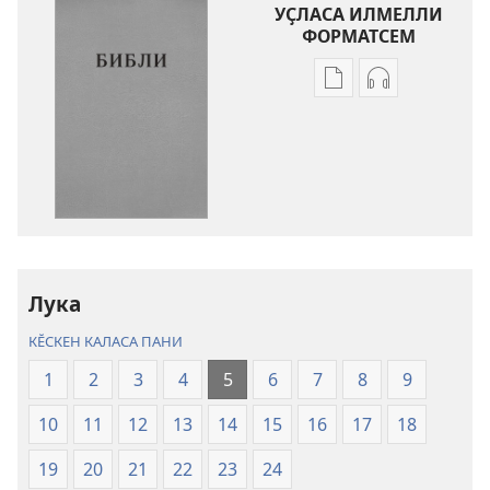
УҪЛАСА ИЛМЕЛЛИ
ФОРМАТСЕМ
Публикацине
Аудиоҫыртар
уҫласа
уҫласа
илмелли
илмелли
мелсем
мелсем
Библи.
Библи.
«Ҫӗнӗ
«Ҫӗнӗ
тӗнче»
тӗнче»
куҫару
куҫару
Лука
КӖСКЕН КАЛАСА ПАНИ
1
2
3
4
5
6
7
8
9
10
11
12
13
14
15
16
17
18
19
20
21
22
23
24