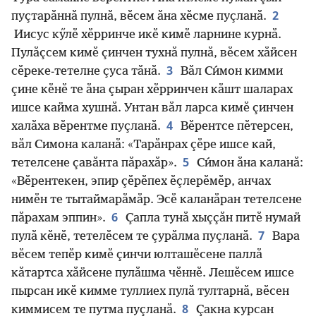
2
пуҫтарӑннӑ пулнӑ, вӗсем ӑна хӗсме пуҫланӑ.
Иисус кӳлӗ хӗрринче икӗ кимӗ ларнине курнӑ.
Пулӑҫсем кимӗ ҫинчен тухнӑ пулнӑ, вӗсем хӑйсен
3
сӗреке-тетелне ҫуса тӑнӑ.
Вӑл Си́мон кимми
ҫине кӗнӗ те ӑна ҫыран хӗрринчен кӑшт шаларах
ишсе кайма хушнӑ. Унтан вӑл ларса кимӗ ҫинчен
4
халӑха вӗрентме пуҫланӑ.
Вӗрентсе пӗтерсен,
вӑл Симона каланӑ: «Тарӑнрах ҫӗре ишсе кай,
5
тетелсене ҫавӑнта пӑрахӑр».
Си́мон ӑна каланӑ:
«Вӗрентекен, эпир ҫӗрӗпех ӗҫлерӗмӗр, анчах
нимӗн те тытаймарӑмӑр. Эсӗ каланӑран тетелсене
6
пӑрахам эппин».
Ҫапла тунӑ хыҫҫӑн питӗ нумай
7
пулӑ кӗнӗ, тетелӗсем те ҫурӑлма пуҫланӑ.
Вара
вӗсем тепӗр кимӗ ҫинчи юлташӗсене паллӑ
кӑтартса хӑйсене пулӑшма чӗннӗ. Лешӗсем ишсе
пырсан икӗ кимме туллиех пулӑ тултарнӑ, вӗсен
8
киммисем те путма пуҫланӑ.
Ҫакна курсан