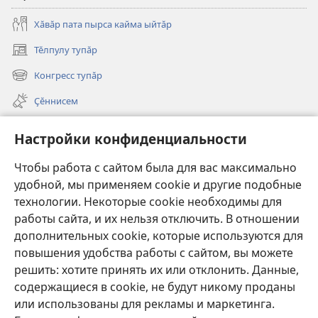
Хӑвӑр пата пырса кайма ыйтӑр
Тӗлпулу тупӑр
(открывается
в
Конгресс тупӑр
(открывается
новом
в
окне)
Ҫӗннисем
новом
окне)
Видеосем
Настройки конфиденциальности
Видео с тифлокомментариями
Чтобы работа с сайтом была для вас максимально
Шырав
удобной, мы применяем cookie и другие подобные
технологии. Некоторые cookie необходимы для
Харпӑр хӑй ирӗкӗпе укҫа-тенкӗ парасси
работы сайта, и их нельзя отключить. В отношении
(открывается
в
дополнительных cookie, которые используются для
новом
повышения удобства работы с сайтом, вы можете
Хурал башнин ОНЛАЙН-БИБЛИОТЕКИ
(открывается
окне)
решить: хотите принять их или отклонить. Данные,
в
®
JW Hub
содержащиеся в cookie, не будут никому проданы
новом
(открывается
окне)
или использованы для рекламы и маркетинга.
в
новом