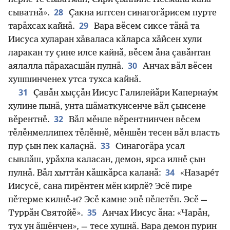
28
сыватнӑ».
Ҫакна илтсен синагогӑрисем пурте
29
тарӑхсах кайнӑ.
Вара вӗсем сиксе тӑнӑ та
Иисуса хуларан хӑваласа кӑларса хӑйсен хули
ларакан ту ҫине илсе кайнӑ, вӗсем ӑна ҫавӑнтан
30
аялалла пӑрахасшӑн пулнӑ.
Анчах вӑл вӗсен
хушшинченех утса тухса кайнӑ.
31
Ҫавӑн хыҫҫӑн Иисус Галилейӑри Капернау́м
хулине пынӑ, унта шӑматкунсенче вӑл ҫынсене
32
вӗрентнӗ.
Вӑл мӗнле вӗрентнинчен вӗсем
тӗлӗнмеллипех тӗлӗннӗ, мӗншӗн тесен вӑл власть
33
пур ҫын пек калаҫнӑ.
Синагогӑра усал
сывлӑш, урӑхла каласан, демон, ярса илнӗ ҫын
34
пулнӑ. Вӑл хыттӑн кӑшкӑрса каланӑ:
«Назаре́т
Иисусӗ, сана пирӗнтен мӗн кирлӗ? Эсӗ пире
пӗтерме килнӗ-и? Эсӗ камне эпӗ пӗлетӗп. Эсӗ —
35
Туррӑн Святойӗ».
Анчах Иисус ӑна: «Чарӑн,
тух ун ӑшӗнчен», — тесе хушнӑ. Вара демон пурин