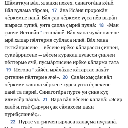
Шӑматкун вӑл, яланхи пекех, синагогӑна кӗнӗ.
17
Вӑл вулама тӑрсан,
ӑна Иса́ия пророкӑн
чӗркемне панӑ. Вӑл ҫав чӗркеме уҫса пӗр вырӑн
18
шыраса тупнӑ, унта ҫапла ҫырнӑ пулнӑ:
«Ман
*
ҫинче Иеговӑн
сывлӑшӗ. Вӑл мана чухӑннисене
ырӑ хыпар пӗлтерме суйласа илнӗ. Вӑл мана
тыткӑнрисене — вӗсене ирӗке кӑларасси ҫинчен,
суккӑррисене — вӗсем куракан пуласси ҫинчен
пӗлтерме ячӗ, пусмӑртисене ирӗке кӑларма тата
19
*
Иегова
хӑйӗн ырӑлӑхне кӑтартас вӑхӑт
20
ҫитнине пӗлтерме ячӗ».
Ҫавӑн хыҫҫӑн вӑл
чӗркеме каялла чӗркесе хурса унта ӗҫлекене
панӑ та ларнӑ. Синагогӑра пурте ун ҫине куҫ
21
илмесӗр пӑхнӑ.
Вара вӑл вӗсене каланӑ: «Эсир
халӗ илтнӗ Ҫырури ҫак сӑмахсем паян
пурнӑҫланчӗҫ».
22
Пурте ун ҫинчен ырласа калаҫма пуҫланӑ.