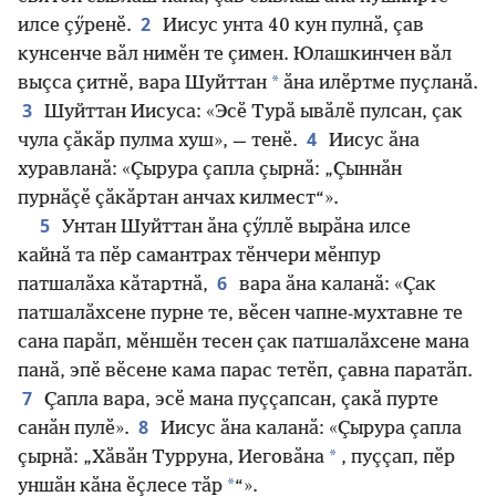
2
илсе ҫӳренӗ.
Иисус унта 40 кун пулнӑ, ҫав
кунсенче вӑл нимӗн те ҫимен. Юлашкинчен вӑл
*
выҫса ҫитнӗ, вара Шуйттан
ӑна илӗртме пуҫланӑ.
3
Шуйттан Иисуса: «Эсӗ Турӑ ывӑлӗ пулсан, ҫак
4
чула ҫӑкӑр пулма хуш», — тенӗ.
Иисус ӑна
хуравланӑ: «Ҫырура ҫапла ҫырнӑ: „Ҫыннӑн
пурнӑҫӗ ҫӑкӑртан анчах килмест“».
5
Унтан Шуйттан ӑна ҫӳллӗ вырӑна илсе
кайнӑ та пӗр самантрах тӗнчери мӗнпур
6
патшалӑха кӑтартнӑ,
вара ӑна каланӑ: «Ҫак
патшалӑхсене пурне те, вӗсен чапне-мухтавне те
сана парӑп, мӗншӗн тесен ҫак патшалӑхсене мана
панӑ, эпӗ вӗсене кама парас тетӗп, ҫавна паратӑп.
7
Ҫапла вара, эсӗ мана пуҫҫапсан, ҫакӑ пурте
8
санӑн пулӗ».
Иисус ӑна каланӑ: «Ҫырура ҫапла
*
ҫырнӑ: „Хӑвӑн Турруна, Иеговӑна
, пуҫҫап, пӗр
*
уншӑн кӑна ӗҫлесе тӑр
“».