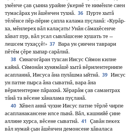
умӗнче ҫав ҫынна урайне ӳкернӗ те нимӗнле сиен
36
тумасӑрах ун ӑшӗнчен тухнӑ.
Пурте хытӑ
тӗлӗнсе пӗр-пӗрне ҫапла калама пуҫланӑ: «Курӑр-
ха, мӗнлерех вӑл калаҫать! Унӑн сӑмахӗсенче
хӑват пур, вӑл усал сывлӑшсене хушать те —
37
лешсем тухаҫҫӗ!»
Вара ун ҫинчен таврари
пӗтӗм ҫӗре хыпар сарӑлнӑ.
38
Синагогӑран тухсан Иисус Си́мон килне
кайнӑ. Си́монӑн хунямӑшӗ хытӑ вӗрилентернипе
39
асапланнӑ, Иисуса ӑна пулӑшма ыйтнӑ.
Иисус
ун патне пырса ӑна сыватнӑ, вара ӑна
вӗрилентерме пӑрахнӑ. Хӗрарӑм ҫав самантрах
тӑнӑ та вӗсене хӑналама пуҫланӑ.
40
Хӗвел аннӑ чухне Иисус патне тӗрлӗ чирпе
асапланакансене илсе пынӑ. Вӑл, кашнийӗ ҫине
41
аллине хурса, вӗсене сыватнӑ.
Ҫавӑн пекех
вӑл нумай ҫын ӑшӗнчен демонсене хӑваласа