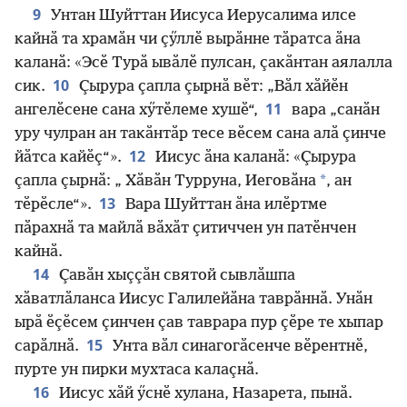
9
Унтан Шуйттан Иисуса Иерусалима илсе
кайнӑ та храмӑн чи ҫӳллӗ вырӑнне тӑратса ӑна
каланӑ: «Эсӗ Турӑ ывӑлӗ пулсан, ҫакӑнтан аялалла
10
сик.
Ҫырура ҫапла ҫырнӑ вӗт: „Вӑл хӑйӗн
11
ангелӗсене сана хӳтӗлеме хушӗ“,
вара „санӑн
уру чулран ан такӑнтӑр тесе вӗсем сана алӑ ҫинче
12
йӑтса кайӗҫ“».
Иисус ӑна каланӑ: «Ҫырура
*
ҫапла ҫырнӑ: „ Хӑвӑн Турруна, Иеговӑна
, ан
13
тӗрӗсле“».
Вара Шуйттан ӑна илӗртме
пӑрахнӑ та майлӑ вӑхӑт ҫитиччен ун патӗнчен
кайнӑ.
14
Ҫавӑн хыҫҫӑн святой сывлӑшпа
хӑватлӑланса Иисус Галилейӑна таврӑннӑ. Унӑн
ырӑ ӗҫӗсем ҫинчен ҫав таврара пур ҫӗре те хыпар
15
сарӑлнӑ.
Унта вӑл синагогӑсенче вӗрентнӗ,
пурте ун пирки мухтаса калаҫнӑ.
16
Иисус хӑй ӳснӗ хулана, Назарета, пынӑ.