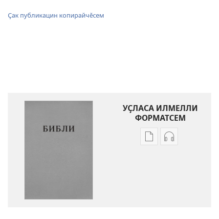
Ҫак публикацин копирайчӗсем
УҪЛАСА ИЛМЕЛЛИ
ФОРМАТСЕМ
Публикацине
Аудиоҫыртар
уҫласа
уҫласа
илмелли
илмелли
мелсем
мелсем
Библи.
Библи.
«Ҫӗнӗ
«Ҫӗнӗ
тӗнче»
тӗнче»