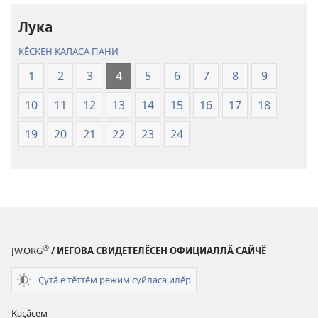
куҫару
куҫару
Лука
КӖСКЕН КАЛАСА ПАНИ
1
2
3
4
5
6
7
8
9
10
11
12
13
14
15
16
17
18
19
20
21
22
23
24
®
JW.ORG
/ ИЕГОВА СВИДЕТЕЛӖСЕН ОФИЦИАЛЛӐ САЙЧӖ
Ҫутӑ е тӗттӗм режим суйласа илӗр
Каҫӑсем