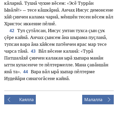
кӑларнӑ. Тухнӑ чухне вӗсем: «Эсӗ Туррӑн
Ывӑлӗ!» — тесе кӑшкӑрнӑ. Анчах Иисус демонсене
хӑй ҫинчен калама чарнӑ, мӗншӗн тесен вӗсем вӑл
Христос иккенне пӗлнӗ.
42
Тул ҫутӑлсан, Иисус унтан тухса ҫын ҫук
ҫӗре кайнӑ. Анчах ҫынсем ӑна шырама пуҫланӑ,
тупсан вара ӑна хӑйсем патӗнчен ярас мар тесе
43
чарса тӑнӑ.
Вӑл вӗсене каланӑ: «Турӑ
Патшалӑхӗ ҫинчен калакан ырӑ хыпара манӑн
ытти хуласенче те пӗлтермелле. Мана ҫавӑншӑн
44
янӑ та».
Вара вӑл ырӑ хыпар пӗлтерме
Иудейӑри синагогӑсене кайнӑ.
Каялла
Малалла