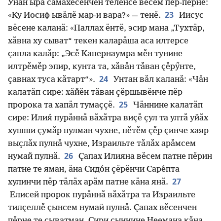
Унӑн ырӑ сӑмахӗсенчен тӗлӗнсе вӗсем пӗр-пӗрне:
23
«Ку Иосиф ывӑлӗ мар-и вара?» — тенӗ.
Иисус
вӗсене каланӑ: «Паллах ӗнтӗ, эсир мана „Тухтӑр,
хӑвна ху сыват“ текен каларӑша аса илтерсе
ҫапла калӑр: „Эсӗ Капернаумра мӗн тунине
илтрӗмӗр эпир, кунта та, хӑвӑн тӑван ҫӗрӳнте,
24
ҫавнах туса кӑтарт“».
Унтан вӑл каланӑ: «Чӑн
калатӑп сире: хӑйӗн тӑван ҫӗршывӗнче пӗр
25
пророка та хапӑл тумаҫҫӗ.
Чӑннине калатӑп
сире: Илия́ пурӑннӑ вӑхӑтра виҫӗ ҫул та ултӑ уйӑх
хушши ҫумӑр пулман чухне, пӗтӗм ҫӗр ҫинче хаяр
выҫлӑх пулнӑ чухне, Израильте тӑлӑх арӑмсем
26
нумай пулнӑ.
Ҫапах Илияна вӗсем патне пӗрин
патне те яман, ӑна Сидо́н ҫӗрӗнчи Саре́пта
27
хулинчи пӗр тӑлӑх арӑм патне кӑна янӑ.
Елисей пророк пурӑннӑ вӑхӑтра та Израильте
тилҫеллӗ ҫынсем нумай пулнӑ. Ҫапах вӗсенчен
пӗрне те сыватман, Сири ҫыннине Неемана кӑна