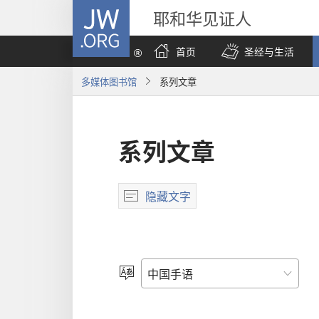
JW.ORG
耶和华见证人
首页
圣经与生活
多媒体图书馆
系列文章
系列文章
隐藏文字
选
择
语