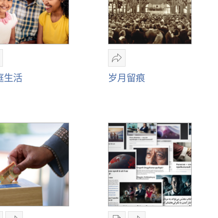
的
常
见
问
题
分
分
享
享
庭生活
岁月留痕
家
岁
庭
月
生
留
活
痕