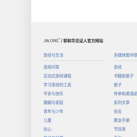
物
华
下
的
载
好
选
朋
项
友
®
JW.ORG
/ 耶和华见证人官方网站
耶
·
和
我
圣经与生活
多媒体图书
华
的
的
好
圣经问答
圣经
好
榜
互动式圣经课程
书籍和册子
朋
样：
学习圣经的工具
册子
友
游
平安与快乐
传单和邀请
·
戏
我
婚姻与家庭
系列文章
的
青年与少年
杂志
好
儿童
聚会手册
榜
信心
节目表
样：