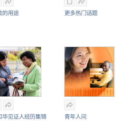
电
分
电
分
子
享
子
享
款的用途
更多热门话题
出
捐
出
更
版
款
版
多
物
的
物
热
下
用
下
门
载
途
载
话
选
选
题
项
项
捐
更
款
多
的
热
用
门
途
话
题
影
分
分
片
享
享
和华见证人经历集锦
青年人问
下
耶
青
载
和
年