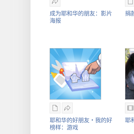
分
享
成为耶和华的朋友：影片
捐
成
海报
为
耶
和
华
的
朋
友：
影
片
海
报
电
分
子
享
耶和华的好朋友·我的好
耶
出
耶
榜样：游戏
版
和