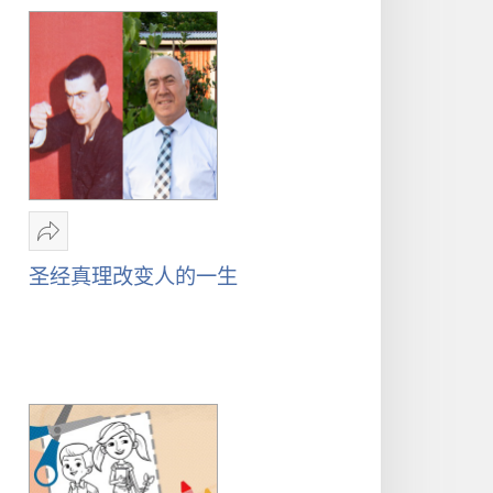
分
享
圣经真理改变人的一生
圣
经
真
理
改
变
人
的