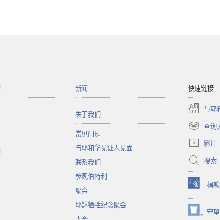
选
华
人
项
见
问
耶
证
和
人
华
经
见
历
证
集
馆
新闻
快速链接
人
锦
经
与耶
关于我们
历
查询
集
（打
常见问题
锦
开
影片
与耶和华见证人见面
新
函
窗
搜索
联系我们
口）
参观伯特利
捐款
（打
聚会
开
耶稣牺牲纪念聚会
新
守望
（打
窗
大会