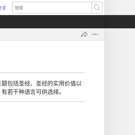
登录
（打
搜
开
索
新
窗
口）
主题包括圣经、圣经的实用价值以
。有若干种语言可供选择。