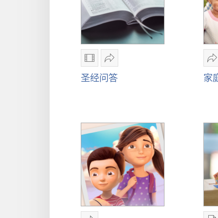
物
故
事
影
分
片
享
圣经问答
家
下
圣
载
经
选
问
项
答
圣
经
问
答