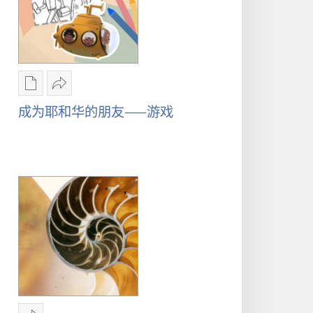
一
生
电
分
子
享
成为耶和华的朋友——游戏
出
成
版
为
物
耶
下
和
载
华
选
的
项
朋
成
友
为
——
耶
游
和
戏
华