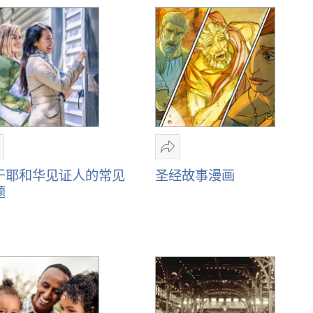
分
分
享
享
于耶和华见证人的常见
圣经故事漫画
关
圣
题
于
经
耶
故
和
事
华
漫
见
画
证
人