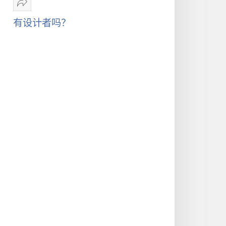
分
的
享
有设计者吗？
朋
有
友
设
——
计
游
者
戏
吗？