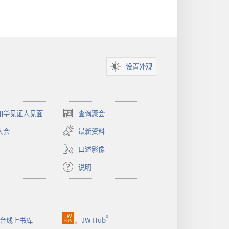
设置外观
和华见证人见面
查询聚会
（打
开
大会
最新资料
新
窗
口述影像
口）
说明
®
台线上书库
JW Hub
（打