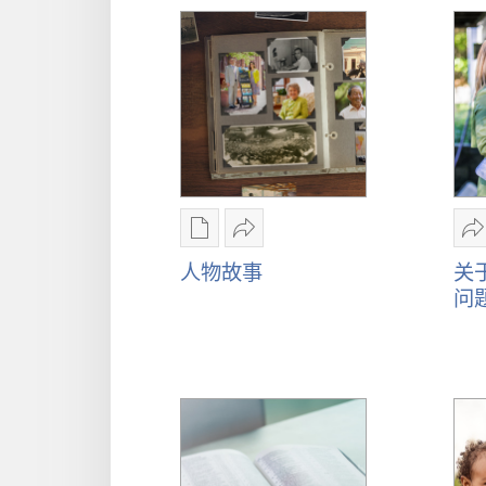
言
电
分
子
享
人物故事
关
出
人
问
版
物
物
故
下
事
载
选
项
人