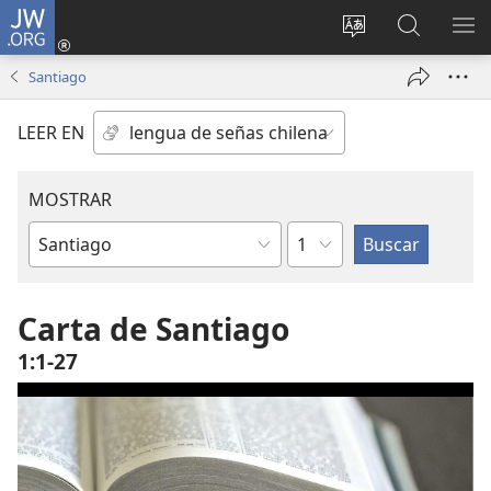
JW.ORG
Iniciar
sesión
Cambiar
Búsqueda
MO
(abre
idioma
en
ME
Santiago
una
del sitio
jw.org
nueva
LEER EN
ventana)
MOSTRAR
Capítulo
Libro
de
la
Carta de Santiago
Biblia
1:1-27