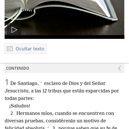
Reproducir
video
Ocultar texto
CONTENIDO
1
+
De Santiago,
esclavo de Dios y del Señor
Jesucristo, a las 12 tribus que están esparcidas por
todas partes:
¡Saludos!
2
Hermanos míos, cuando se encuentren con
diversas pruebas, considérenlo un motivo de
+
3
felicidad absoluta,
porque saben que su fe de