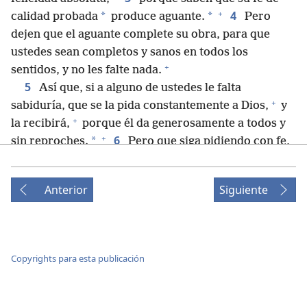
+
4
*
*
calidad probada
produce aguante.
Pero
dejen que el aguante complete su obra, para que
ustedes sean completos y sanos en todos los
+
sentidos, y no les falte nada.
5
Así que, si a alguno de ustedes le falta
+
sabiduría, que se la pida constantemente a Dios,
y
+
la recibirá,
porque él da generosamente a todos y
+
6
*
sin reproches.
Pero que siga pidiendo con fe,
+
+
sin dudar nada,
porque el que duda es como una
ola del mar impulsada por el viento y llevada de un
Anterior
Siguiente
7
lado a otro.
De hecho, esa persona no debería
8
*
pensar que va a recibir algo de Jehová.
Es
+
alguien indeciso,
inconstante en todos sus
caminos.
Copyrights para esta publicación
9
*
Pero que el hermano humilde se alegre
por
+
10
haber sido ensalzado,
y el rico, por haber sido
+
humillado,
pues el rico desaparecerá como una