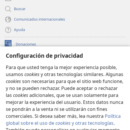
24
*
hombre que mira su cara
en un espejo:
se mira
Buscar
y, cuando se va, de inmediato olvida qué clase de
25
persona es.
Pero el que mira con cuidado la ley
Comunicados internacionales
+
perfecta
que pertenece a la libertad y persiste en
Ayuda
*
ella no la oye y se olvida, sino que hace
la obra; y él
+
será feliz en lo que haga.
Donaciones
26
(abre
*
Si alguien piensa que adora a Dios
pero
una
+
Configuración de privacidad
*
no mantiene bajo control
su lengua,
está
nueva
BIBLIOTECA EN LÍNEA Watchtower™
engañando a su propio corazón, y su adoración
(abre
ventana)
Para que usted tenga la mejor experiencia posible,
una
27
no sirve de nada.
Desde el punto de vista de
®
JW Hub
usamos
cookies
y otras tecnologías similares. Algunas
nueva
(abre
*
nuestro Dios y Padre, la forma de adoración
pura y
ventana)
cookies
son necesarias para que el sitio web funcione,
una
+
sin contaminar es esta: cuidar de los huérfanos
y
®
JW Library
nueva
y no se pueden rechazar. Puede aceptar o rechazar
+
+
*
de las viudas
en sus dificultades
y mantenerse
ventana)
las
cookies
adicionales, que se usan solamente para
+
Watchtower Library
sin mancha del mundo.
mejorar la experiencia del usuario. Estos datos nunca
se pondrán a la venta ni se utilizarán con fines
comerciales. Si desea saber más, lea nuestra
Política
global sobre el uso de
cookies
y otras tecnologías
.
Copyright
© 2026 Watch Tower Bible and Tract Society of Pennsylvania.