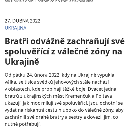
tak unikla z domu, potom co ho zničila tlaková vlna
27. DUBNA 2022
UKRAJINA
Bratři odvážně zachraňují své
spoluvěřící z válečné zóny na
Ukrajině
Od pátku 24. února 2022, kdy na Ukrajině vypukla
válka, se tisíce svědků Jehovových stále nachází
v oblastech, kde probíhají těžké boje. Dvacet jedna
bratrů z ukrajinských měst Kremenčuk a Poltava
ukazují, jak moc milují své spoluvěřící. Jsou ochotní se
vydat na riskantní cestu hluboko do válečné zóny, aby
zachránili své drahé bratry a sestry a dovezli jim, co
nutně potřebují.