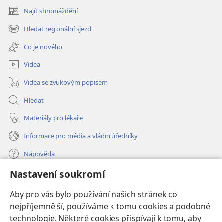
Najít shromáždění
(otevřeno
nové
Hledat regionální sjezd
(otevřeno
okno)
nové
Co je nového
okno)
Videa
Videa se zvukovým popisem
Hledat
Materiály pro lékaře
Informace pro média a vládní úředníky
Nápověda
Nastavení soukromí
Dary
(otevřeno
nové
Aby pro vás bylo používání našich stránek co
okno)
nejpříjemnější, používáme k tomu cookies a podobné
ONLINE KNIHOVNA Strážné věže
(otevřeno
technologie. Některé cookies přispívají k tomu, aby
nové