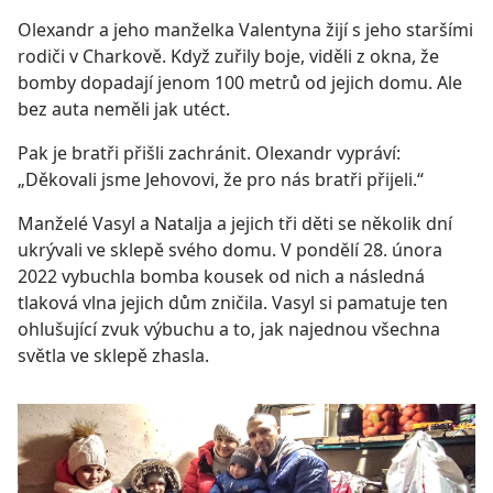
Olexandr a jeho manželka Valentyna žijí s jeho staršími
rodiči v Charkově. Když zuřily boje, viděli z okna, že
bomby dopadají jenom 100 metrů od jejich domu. Ale
bez auta neměli jak utéct.
Pak je bratři přišli zachránit. Olexandr vypráví:
„Děkovali jsme Jehovovi, že pro nás bratři přijeli.“
Manželé Vasyl a Natalja a jejich tři děti se několik dní
ukrývali ve sklepě svého domu. V pondělí 28. února
2022 vybuchla bomba kousek od nich a následná
tlaková vlna jejich dům zničila. Vasyl si pamatuje ten
ohlušující zvuk výbuchu a to, jak najednou všechna
světla ve sklepě zhasla.