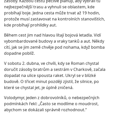
zásoby. Každou cestu pečlivě plánují, aby vybrali tu
nejbezpečnější trasu a vyhnuli se oblastem, kde
probíhají boje. Jedna cesta může trvat až 19 hodin,
protože musí zastavovat na kontrolních stanovištích,
kde probíhají prohlídky aut.
Během cest jim nad hlavou lítají bojová letadla. Vidí
vybombardované budovy a vraky tanků a aut. Někdy
cítí, jak se jim země chvěje pod nohama, když bomba
dopadne poblíž.
V sobotu 2. dubna, ve chvíli, kdy se Roman chystal
doručit zásoby bratrům a sestrám v Charkově, začala
dopadat na ulice spousta raket. Ukryl se v blízké
budově. O třicet minut později zjistil, že silnice, po
které se chystal jet, je úplně zničená.
Volodymyr, jeden z dobrovolníků, o nebezpečných
podmínkách řekl: „Často se modlíme o moudrost,
abychom se dokázali správně rozhodnout.“