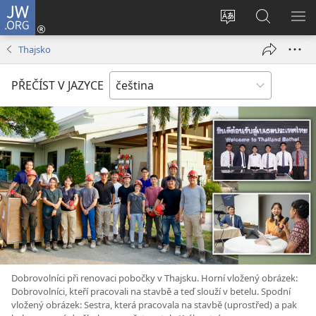
JW.ORG
Přihlásit
se
Změnit
Hledat
ZO
(otevřeno
jazyk
na
NA
Thajsko
nové
stránek
JW.ORG
okno)
PŘEČÍST V JAZYCE
Dobrovolníci při renovaci pobočky v Thajsku. Horní vložený obrázek:
Dobrovolníci, kteří pracovali na stavbě a teď slouží v betelu. Spodní
vložený obrázek: Sestra, která pracovala na stavbě (uprostřed) a pak