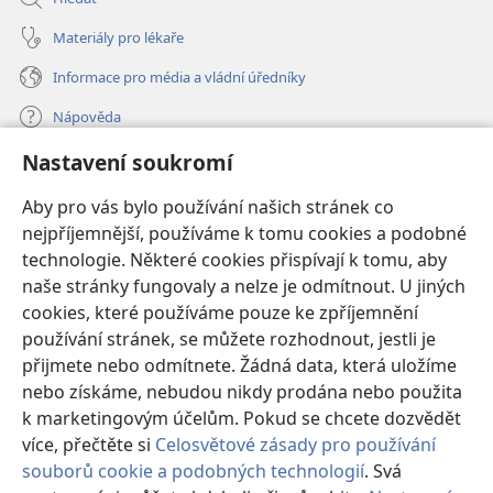
Materiály pro lékaře
Informace pro média a vládní úředníky
Nápověda
Nastavení soukromí
Dary
(otevřeno
nové
Aby pro vás bylo používání našich stránek co
okno)
nejpříjemnější, používáme k tomu cookies a podobné
ONLINE KNIHOVNA Strážné věže
(otevřeno
technologie. Některé cookies přispívají k tomu, aby
nové
®
JW Hub
naše stránky fungovaly a nelze je odmítnout. U jiných
okno)
(otevřeno
cookies, které používáme pouze ke zpříjemnění
nové
®
JW Library
okno)
používání stránek, se můžete rozhodnout, jestli je
přijmete nebo odmítnete. Žádná data, která uložíme
Watchtower Library
nebo získáme, nebudou nikdy prodána nebo použita
k marketingovým účelům. Pokud se chcete dozvědět
více, přečtěte si
Celosvětové zásady pro používání
souborů cookie a podobných technologií
. Svá