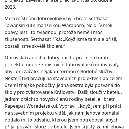
projektu. Závěrečná fáze prací skončila 30. dubna
2023.
Mezi místními dobrovolníky byl i bratr Setthasat
Tawansirikul s manželkou Waraporn. Nejdřív měli
obavy, jestli to zvládnou, protože neměli moc
zkušeností. Setthasat říká: „Když jsme tam ale přišli,
dostali jsme skvělé školení.“
Obrovská radost a dobrý pocit z práce na tomto
projektu mnohé z místních dobrovolníků motivovaly,
aby i oni začali s nějakou formou celodobé služby.
Někteří teď pracují na stavebních projektech po celém
území thajské pobočky. Jedna sestra byla pozvaná do
školy pro zvěstovatele Království. Další slouží v betelu.
Jedním z těchto nových členů rodiny betel je i bratr
Rapeepat Woradetsakul. Vypráví: „Když jsem při práci
na stavebním projektu viděl, jak nám Jehova pomáhá,
dodalo mi to odvahu, kterou jsem potřeboval, abych
přijal pozvání sloužit v betelu. Jsem si jistý, že mi Jehova