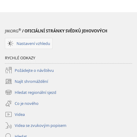
®
JW.ORG
/ OFICIÁLNÍ STRÁNKY SVĚDKŮ JEHOVOVÝCH
Nastavení vzhledu
RYCHLÉ ODKAZY
Požádejte o návštěvu
Najít shromáždění
(otevřeno
nové
Hledat regionální sjezd
(otevřeno
okno)
nové
Co je nového
okno)
Videa
Videa se zvukovým popisem
Hledat