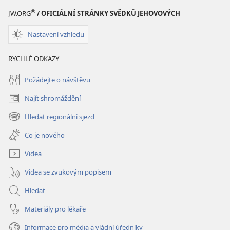
®
JW.ORG
/ OFICIÁLNÍ STRÁNKY SVĚDKŮ JEHOVOVÝCH
Nastavení vzhledu
RYCHLÉ ODKAZY
Požádejte o návštěvu
Najít shromáždění
(otevřeno
nové
Hledat regionální sjezd
(otevřeno
okno)
nové
Co je nového
okno)
Videa
Videa se zvukovým popisem
Hledat
Materiály pro lékaře
Informace pro média a vládní úředníky