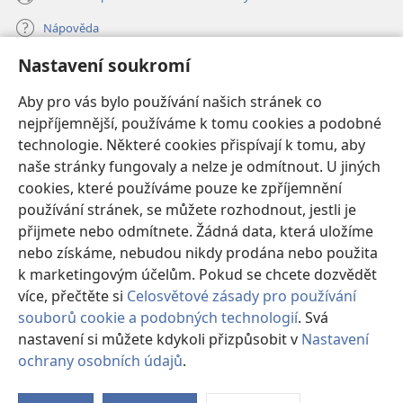
Nápověda
Nastavení soukromí
Dary
(otevřeno
nové
Aby pro vás bylo používání našich stránek co
okno)
nejpříjemnější, používáme k tomu cookies a podobné
ONLINE KNIHOVNA Strážné věže
(otevřeno
technologie. Některé cookies přispívají k tomu, aby
nové
®
JW Hub
naše stránky fungovaly a nelze je odmítnout. U jiných
okno)
(otevřeno
cookies, které používáme pouze ke zpříjemnění
nové
®
JW Library
okno)
používání stránek, se můžete rozhodnout, jestli je
přijmete nebo odmítnete. Žádná data, která uložíme
Watchtower Library
nebo získáme, nebudou nikdy prodána nebo použita
k marketingovým účelům. Pokud se chcete dozvědět
více, přečtěte si
Celosvětové zásady pro používání
souborů cookie a podobných technologií
. Svá
Copyright
© 2026 Watch Tower Bible and Tract Society of Pennsylvania.
nastavení si můžete kdykoli přizpůsobit v
Nastavení
PODMÍNKY POUŽITÍ
|
OCHRANA SOUKROMÍ
|
NASTAVENÍ
ochrany osobních údajů
.
SOUKROMÍ