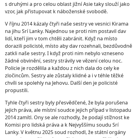
s druhými a pro celou oblast jižní Asie taky slouží jako
vzor, jak přistupovat k náboženské svobodě.
V říjnu 2014 kázaly čtyři naše sestry ve vesnici Kirama
na jihu Srí Lanky. Najednou se proti nim postavil dav
lidí, kteří jim v tom chtěli zabránit. Když na místo
dorazili policisté, místo aby dav rozehnali, bezdůvodně
zatkli naše sestry. I když proti nim nebylo vzneseno
žádné obvinění, sestry strávily ve vězení celou noc.
Policie je rozdělila a každou z nich dala do cely ke
zločincům. Sestry ale zůstaly klidné a i v téhle těžké
chvíli se spolehly na Jehovu. Další den je policisté
propustili.
Tyhle čtyři sestry byly přesvědčené, že byla porušena
jejich práva, ale místní soudce jejich případ v listopadu
2014 zamítl. Ony se ale rozhodly, že podají stížnost ke
Komisi pro lidská práva a k Nejvyššímu soudu Srí
Lanky. V květnu 2025 soud rozhodl, že státní orgány