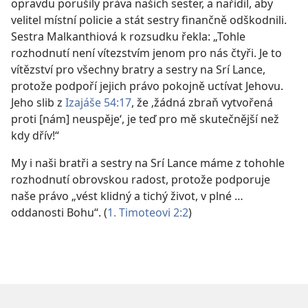
opravdu porušily práva našich sester, a nařídil, aby
velitel místní policie a stát sestry finančně odškodnili.
Sestra Malkanthiová k rozsudku řekla: „Tohle
rozhodnutí není vítezstvím jenom pro nás čtyři. Je to
vítězství pro všechny bratry a sestry na Srí Lance,
protože podpoří jejich právo pokojně uctívat Jehovu.
Jeho slib z
Izajáše 54:17
, že ‚žádná zbraň vytvořená
proti [nám] neuspěje‘, je teď pro mě skutečnější než
kdy dřív!“
My i naši bratři a sestry na Srí Lance máme z tohohle
rozhodnutí obrovskou radost, protože podporuje
naše právo „vést klidný a tichý život, v plné …
oddanosti Bohu“. (
1. Timoteovi 2:2
)