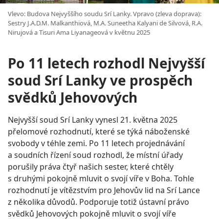
Vlevo: Budova Nejvyššího soudu Srí Lanky. Vpravo (zleva doprava):
Sestry J.A.D.M. Malkanthiová, M.A. Suneetha Kalyani de Silvová, R.A.
Nirujová a Tisuri Ama Liyanageová v květnu 2025
Po 11 letech rozhodl Nejvyšší
soud Srí Lanky ve prospěch
svědků Jehovových
Nejvyšší soud Srí Lanky vynesl 21. května 2025
přelomové rozhodnutí, které se týká náboženské
svobody v téhle zemi. Po 11 letech projednávání
a soudních řízení soud rozhodl, že místní úřady
porušily práva čtyř našich sester, které chtěly
s druhými pokojně mluvit o svojí víře v Boha. Tohle
rozhodnutí je vítězstvím pro Jehovův lid na Srí Lance
z několika důvodů. Podporuje totiž ústavní právo
svědků Jehovových pokojně mluvit o svojí víře