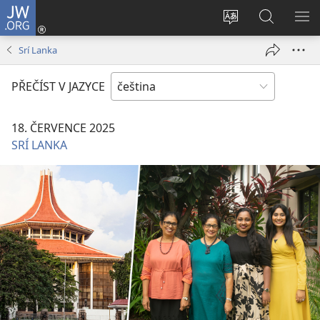
JW.ORG
Přihlásit
se
Změnit
Hledat
ZO
(otevřeno
jazyk
na
NA
Srí Lanka
nové
stránek
JW.ORG
okno)
PŘEČÍST V JAZYCE
18. ČERVENCE 2025
SRÍ LANKA