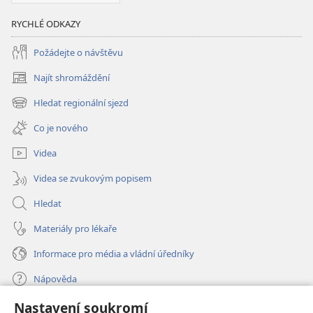
RYCHLÉ ODKAZY
Požádejte o návštěvu
Najít shromáždění
(otevřeno
nové
Hledat regionální sjezd
(otevřeno
okno)
nové
Co je nového
okno)
Videa
Videa se zvukovým popisem
Hledat
Materiály pro lékaře
Informace pro média a vládní úředníky
Nápověda
Nastavení soukromí