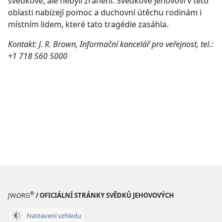
svědkové, ale nebyli zraněni. Svědkové Jehovovi v této
oblasti nabízejí pomoc a duchovní útěchu rodinám i
místním lidem, které tato tragédie zasáhla.
Kontakt: J. R. Brown, Informační kancelář pro veřejnost, tel.:
+1 718 560 5000
®
JW.ORG
/ OFICIÁLNÍ STRÁNKY SVĚDKŮ JEHOVOVÝCH
Nastavení vzhledu