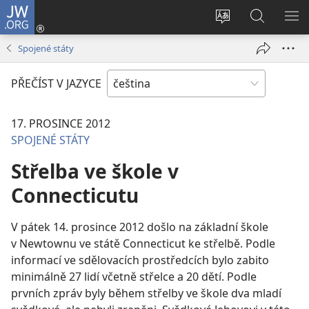
JW.ORG
Přihlásit
se
Změnit
Hledat
ZO
(otevřeno
jazyk
na
NA
Spojené státy
nové
stránek
JW.ORG
okno)
PŘEČÍST V JAZYCE
17. PROSINCE 2012
SPOJENÉ STÁTY
Střelba ve škole v
Connecticutu
V pátek 14. prosince 2012 došlo na základní škole
v Newtownu ve státě Connecticut ke střelbě. Podle
informací ve sdělovacích prostředcích bylo zabito
minimálně 27 lidí včetně střelce a 20 dětí. Podle
prvních zpráv byly během střelby ve škole dva mladí