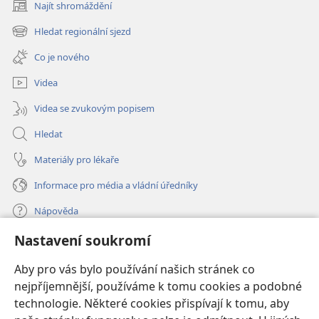
Najít shromáždění
(otevřeno
nové
Hledat regionální sjezd
(otevřeno
okno)
nové
Co je nového
okno)
Videa
Videa se zvukovým popisem
Hledat
Materiály pro lékaře
Informace pro média a vládní úředníky
Nápověda
Nastavení soukromí
Dary
(otevřeno
nové
Aby pro vás bylo používání našich stránek co
okno)
nejpříjemnější, používáme k tomu cookies a podobné
ONLINE KNIHOVNA Strážné věže
(otevřeno
technologie. Některé cookies přispívají k tomu, aby
nové
®
JW Hub