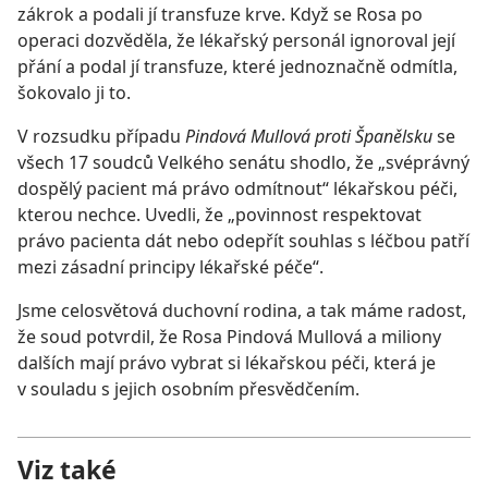
zákrok a podali jí transfuze krve. Když se Rosa po
operaci dozvěděla, že lékařský personál ignoroval její
přání a podal jí transfuze, které jednoznačně odmítla,
šokovalo ji to.
V rozsudku případu
Pindová Mullová proti Španělsku
se
všech 17 soudců Velkého senátu shodlo, že „svéprávný
dospělý pacient má právo odmítnout“ lékařskou péči,
kterou nechce. Uvedli, že „povinnost respektovat
právo pacienta dát nebo odepřít souhlas s léčbou patří
mezi zásadní principy lékařské péče“.
Jsme celosvětová duchovní rodina, a tak máme radost,
že soud potvrdil, že Rosa Pindová Mullová a miliony
dalších mají právo vybrat si lékařskou péči, která je
v souladu s jejich osobním přesvědčením.
Viz také