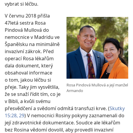
vybrat si léčbu.
V červnu 2018 přišla
47letá sestra Rosa
Pindová Mullová do
nemocnice v Madridu ve
Španělsku na minimálně
invazivní zákrok. Před
operací Rosa lékařům
dala dokument, který
obsahoval informace
o tom, jakou léčbu si
Rosa Pindová Mullová a její manžel
přeje. Taky jim vysvětlila,
Armando
že se snaží řídit tím, co je
v Bibli, a kvůli svému
přesvědčení a svědomí odmítá transfuzi krve. (
Skutky
15:28, 29
) V nemocnici Rosiny pokyny zaznamenali do
její zdravotnické dokumentace. Soudce ale lékařům
bez Rosina vědomí dovolil, aby provedli invazivní