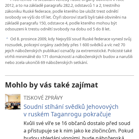
2012, a to na základě paragrafu 282.2, odstavců 1 a 2, trestního
zákoníku Ruské federace, podle kterého lze uložit trest odnětí
svobody ve výši do tří let. Čtyři sboroví starší byli také obviněni na
základě paragrafu 150, odstavce 4, podle kterého mohou být
odsouzeni k trestu odnětí svobody na dobu od 5 do 8 let.
Od 8. prosince 2009, kdy Nejvyšší soud Ruské federace vynesl svůj
c
rozsudek, policejní orgány zadržely přes 1 600 svědků a víc než 70
jejich náboženských publikací označily za extremistické. Policisté také
vtrhli minimálně do 171 domácností a náboženských budov a narušili
nebo zcela ukončili 69 náboženských setkání.
Mohlo by vás také zajímat
TISKOVÉ ZPRÁVY
Soudní stíhání svědků Jehovových
v ruském Taganrogu pokračuje
Kvůli své víře se 16 občanů dostalo před soud
a přistupuje se k nim jako ke zločincům. Pokud
budou shledáni vinnými, bude náboženská