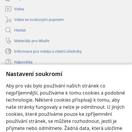
okno)
Videa
Videa se zvukovým popisem
Hledat
Materiály pro lékaře
Informace pro média a vládní úředníky
Nápověda
Nastavení soukromí
Dary
(otevřeno
nové
Aby pro vás bylo používání našich stránek co
okno)
nejpříjemnější, používáme k tomu cookies a podobné
ONLINE KNIHOVNA Strážné věže
(otevřeno
technologie. Některé cookies přispívají k tomu, aby
nové
®
JW Hub
naše stránky fungovaly a nelze je odmítnout. U jiných
okno)
(otevřeno
cookies, které používáme pouze ke zpříjemnění
nové
®
JW Library
okno)
používání stránek, se můžete rozhodnout, jestli je
přijmete nebo odmítnete. Žádná data, která uložíme