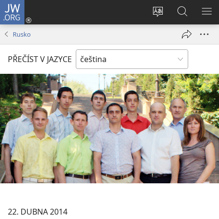
JW.ORG
Přihlásit
se
Změnit
Hledat
ZO
(otevřeno
jazyk
na
NA
Rusko
nové
stránek
JW.ORG
okno)
PŘEČÍST V JAZYCE
22. DUBNA 2014