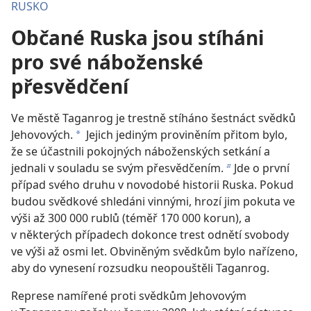
RUSKO
Občané Ruska jsou stíháni
pro své náboženské
přesvědčení
Ve městě Taganrog je trestně stíháno šestnáct svědků
Jehovových.
Jejich jediným proviněním přitom bylo,
a
že se účastnili pokojných náboženských setkání a
jednali v souladu se svým přesvědčením.
Jde o první
b
případ svého druhu v novodobé historii Ruska. Pokud
budou svědkové shledáni vinnými, hrozí jim pokuta ve
výši až 300 000 rublů (téměř 170 000 korun), a
v některých případech dokonce trest odnětí svobody
ve výši až osmi let. Obviněným svědkům bylo nařízeno,
aby do vynesení rozsudku neopouštěli Taganrog.
Represe namířené proti svědkům Jehovovým