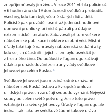
znepříjemňovaly jim život. V roce 2011 vtrhla policie už
v 6 hodin ráno do 19 domácností svědků a probudila
všechny, kdo tam byli, včetně starých lidí a dětí.
Policisté pak prováděli osmi- až jedenáctihodinové
domovní prohlídky, při nichž pátrali po údajné
extremistické literatuře. Zabavovali přitom veškeré
náboženské publikace i některé osobní věci. Místní
úřady také tajně nahrávaly náboženská setkání a ty,
kdo se jich účastnili – jejich cílem bylo usvědčit je
z trestného činu. Od událostí v Taganrogu zažívají
útlak a pronásledování ze strany vlády svědkové
Jehovovi po celém Rusku.
c
Svědkové Jehovovi jsou mezinárodně uznávané
náboženství. Ruská ústava a Evropská úmluva
o lidských právech zaručují svobodu vyznání. Nejvyšší
soudy po celém světě potvrdily, že se toto právo
vztahuje i na svědky Jehovovy. Úřady v Taganrogu ale
jednají tak, jako by svědkové žádné takové právo