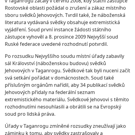
v Taganrogu začaly v červnu 2008, kdy státní zástupce
Rostovské oblasti požádal o zrušení a zákaz místního
sboru svědků Jehovových. Tvrdil také, že náboženská
literatura vydávaná svědky obsahuje extremistická
vyjádření. Soud první instance žádosti státního
zástupce vyhověl a 8. prosince 2009 Nejvyšší soud
Ruské federace uvedené rozhodnutí potvrdil.
Po rozsudku Nejvyššího soudu místní úřady zabavily
sál Království (náboženskou budovu) svědků
Jehovových v Taganrogu. Svědkové tak byli nuceni začít
svá setkání pořádat v domácnostech. Soud také
příslušným orgánům nařídil, aby 34 publikací svědků
Jehovových přidaly na federální seznam
extremistického materiálu. Svědkové Jehovovi s těmito
rozhodnutími nesouhlasili a obrátili se na Evropský
soud pro lidská práva.
Úřady v Taganrogu zmíněné rozsudky zneužívají jako
záminku k tomu, aby svědky zastrašovaly a