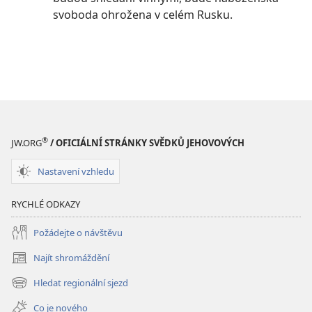
svoboda ohrožena v celém Rusku.
®
JW.ORG
/ OFICIÁLNÍ STRÁNKY SVĚDKŮ JEHOVOVÝCH
Nastavení vzhledu
RYCHLÉ ODKAZY
Požádejte o návštěvu
Najít shromáždění
(otevřeno
nové
Hledat regionální sjezd
(otevřeno
okno)
nové
Co je nového