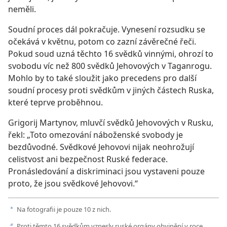
neměli.
Soudní proces dál pokračuje. Vynesení rozsudku se
očekává v květnu, potom co zazní závěrečné řeči.
Pokud soud uzná těchto 16 svědků vinnými, ohrozí to
svobodu víc než 800 svědků Jehovových v Taganrogu.
Mohlo by to také sloužit jako precedens pro další
soudní procesy proti svědkům v jiných částech Ruska,
které teprve proběhnou.
Grigorij Martynov, mluvčí svědků Jehovových v Rusku,
řekl: „Toto omezování náboženské svobody je
bezdůvodné. Svědkové Jehovovi nijak neohrožují
celistvost ani bezpečnost Ruské federace.
Pronásledování a diskriminaci jsou vystaveni pouze
proto, že jsou svědkové Jehovovi.“
Na fotografii je pouze 10 z nich.
a
Proti těmto 16 svědkům vznesly ruské orgány obvinění v roce
b