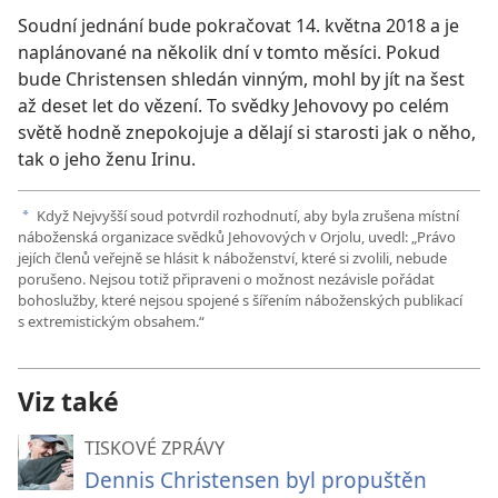
Soudní jednání bude pokračovat 14. května 2018 a je
naplánované na několik dní v tomto měsíci. Pokud
bude Christensen shledán vinným, mohl by jít na šest
až deset let do vězení. To svědky Jehovovy po celém
světě hodně znepokojuje a dělají si starosti jak o něho,
tak o jeho ženu Irinu.
Když Nejvyšší soud potvrdil rozhodnutí, aby byla zrušena místní
a
náboženská organizace svědků Jehovových v Orjolu, uvedl: „Právo
jejích členů veřejně se hlásit k náboženství, které si zvolili, nebude
porušeno. Nejsou totiž připraveni o možnost nezávisle pořádat
bohoslužby, které nejsou spojené s šířením náboženských publikací
s extremistickým obsahem.“
Viz také
TISKOVÉ ZPRÁVY
Dennis Christensen byl propuštěn