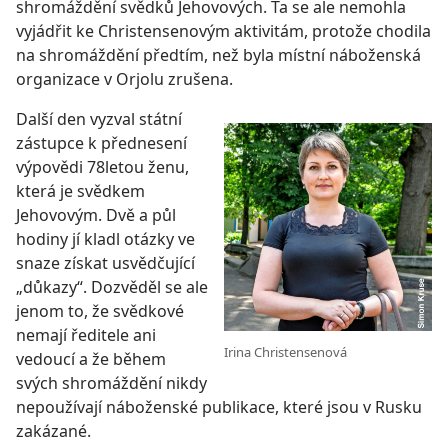
shromáždění svědků Jehovových. Ta se ale nemohla
vyjádřit ke Christensenovým aktivitám, protože chodila
na shromáždění předtím, než byla místní náboženská
organizace v Orjolu zrušena.
Další den vyzval státní
zástupce k přednesení
výpovědi 78letou ženu,
která je svědkem
Jehovovým. Dvě a půl
hodiny jí kladl otázky ve
snaze získat usvědčující
„důkazy“. Dozvěděl se ale
jenom to, že svědkové
nemají ředitele ani
Irina Christensenová
vedoucí a že během
svých shromáždění nikdy
nepoužívají náboženské publikace, které jsou v Rusku
zakázané.