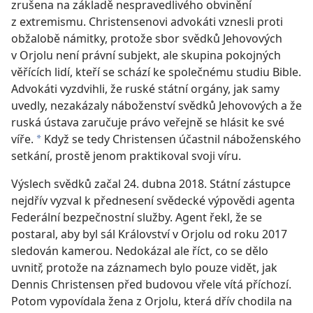
zrušena na základě nespravedlivého obvinění
z extremismu. Christensenovi advokáti vznesli proti
obžalobě námitky, protože sbor svědků Jehovových
v Orjolu není právní subjekt, ale skupina pokojných
věřících lidí, kteří se schází ke společnému studiu Bible.
Advokáti vyzdvihli, že ruské státní orgány, jak samy
uvedly, nezakázaly náboženství svědků Jehovových a že
ruská ústava zaručuje právo veřejně se hlásit ke své
víře.
Když se tedy Christensen účastnil náboženského
a
setkání, prostě jenom praktikoval svoji víru.
Výslech svědků začal 24. dubna 2018. Státní zástupce
nejdřív vyzval k přednesení svědecké výpovědi agenta
Federální bezpečnostní služby. Agent řekl, že se
postaral, aby byl sál Království v Orjolu od roku 2017
sledován kamerou. Nedokázal ale říct, co se dělo
uvnitř, protože na záznamech bylo pouze vidět, jak
Dennis Christensen před budovou vřele vítá příchozí.
Potom vypovídala žena z Orjolu, která dřív chodila na