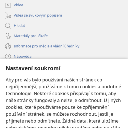
Videa
Videa se zvukovým popisem
Hledat
Materiály pro lékaře
Informace pro média a vládní úředníky
Nápověda
Nastavení soukromí
Dary
(otevřeno
nové
Aby pro vás bylo používání našich stránek co
okno)
nejpříjemnější, používáme k tomu cookies a podobné
ONLINE KNIHOVNA Strážné věže
(otevřeno
technologie. Některé cookies přispívají k tomu, aby
nové
®
JW Hub
naše stránky fungovaly a nelze je odmítnout. U jiných
okno)
(otevřeno
cookies, které používáme pouze ke zpříjemnění
nové
®
JW Library
okno)
používání stránek, se můžete rozhodnout, jestli je
přijmete nebo odmítnete. Žádná data, která uložíme
Watchtower Library
nebo získáme, nebudou nikdy prodána nebo použita