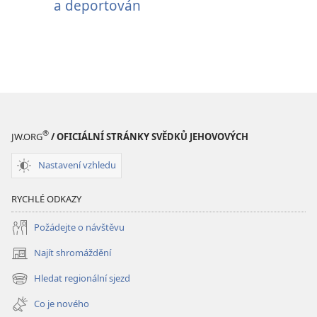
a deportován
®
JW.ORG
/ OFICIÁLNÍ STRÁNKY SVĚDKŮ JEHOVOVÝCH
Nastavení vzhledu
RYCHLÉ ODKAZY
Požádejte o návštěvu
Najít shromáždění
(otevřeno
nové
Hledat regionální sjezd
(otevřeno
okno)
nové
Co je nového
okno)