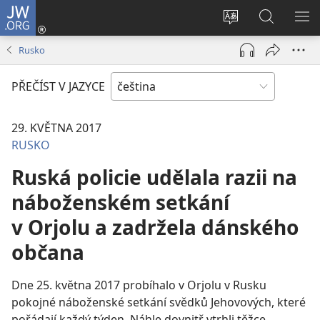
JW.ORG
Přihlásit
se
Změnit
Hledat
ZO
(otevřeno
jazyk
na
NA
Rusko
nové
stránek
JW.ORG
okno)
PŘEČÍST V JAZYCE
29. KVĚTNA 2017
RUSKO
Ruská policie udělala razii na
náboženském setkání
v Orjolu a zadržela dánského
občana
Dne 25. května 2017 probíhalo v Orjolu v Rusku
pokojné náboženské setkání svědků Jehovových, které
pořádají každý týden. Náhle dovnitř vtrhli těžce