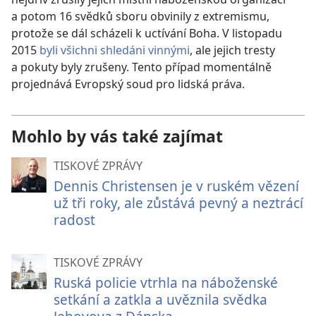
a potom 16 svědků sboru obvinily z extremismu,
protože se dál scházeli k uctívání Boha. V listopadu
2015
byli všichni shledáni vinnými
, ale jejich tresty
a pokuty byly zrušeny. Tento případ momentálně
projednává Evropský soud pro lidská práva.
Mohlo by vás také zajímat
TISKOVÉ ZPRÁVY
Dennis Christensen je v ruském vězení
už tři roky, ale zůstává pevný a neztrácí
radost
TISKOVÉ ZPRÁVY
Ruská policie vtrhla na náboženské
setkání a zatkla a uvěznila svědka