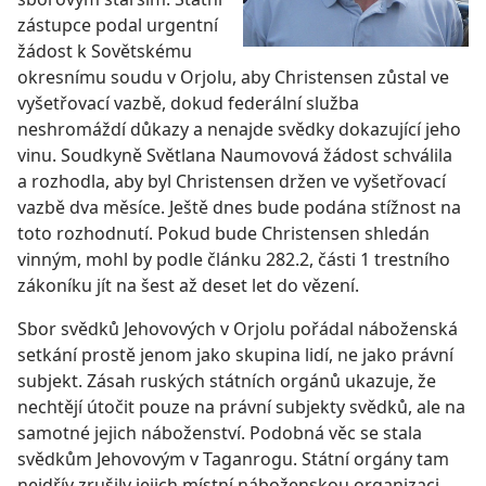
zástupce podal urgentní
žádost k Sovětskému
okresnímu soudu v Orjolu, aby Christensen zůstal ve
vyšetřovací vazbě, dokud federální služba
neshromáždí důkazy a nenajde svědky dokazující jeho
vinu. Soudkyně Světlana Naumovová žádost schválila
a rozhodla, aby byl Christensen držen ve vyšetřovací
vazbě dva měsíce. Ještě dnes bude podána stížnost na
toto rozhodnutí. Pokud bude Christensen shledán
vinným, mohl by podle článku 282.2, části 1 trestního
zákoníku jít na šest až deset let do vězení.
Sbor svědků Jehovových v Orjolu pořádal náboženská
setkání prostě jenom jako skupina lidí, ne jako právní
subjekt. Zásah ruských státních orgánů ukazuje, že
nechtějí útočit pouze na právní subjekty svědků, ale na
samotné jejich náboženství. Podobná věc se stala
svědkům Jehovovým v Taganrogu. Státní orgány tam
nejdřív zrušily jejich místní náboženskou organizaci