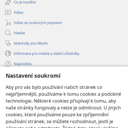
Co je nového
okno)
Videa
Videa se zvukovým popisem
Hledat
Materiály pro lékaře
Informace pro média a vládní úředníky
Nápověda
Nastavení soukromí
Dary
(otevřeno
nové
Aby pro vás bylo používání našich stránek co
okno)
nejpříjemnější, používáme k tomu cookies a podobné
ONLINE KNIHOVNA Strážné věže
(otevřeno
technologie. Některé cookies přispívají k tomu, aby
nové
®
JW Hub
naše stránky fungovaly a nelze je odmítnout. U jiných
okno)
(otevřeno
cookies, které používáme pouze ke zpříjemnění
nové
®
JW Library
okno)
používání stránek, se můžete rozhodnout, jestli je