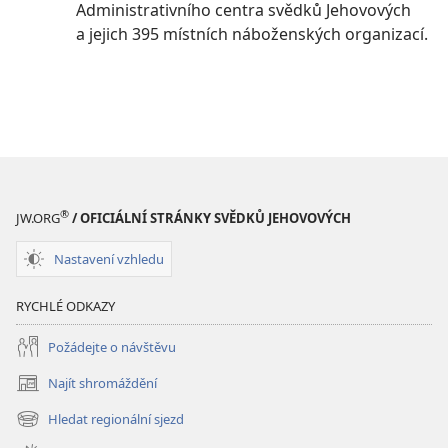
Administrativního centra svědků Jehovových
a jejich 395 místních náboženských organizací.
®
JW.ORG
/ OFICIÁLNÍ STRÁNKY SVĚDKŮ JEHOVOVÝCH
Nastavení vzhledu
RYCHLÉ ODKAZY
Požádejte o návštěvu
Najít shromáždění
(otevřeno
nové
Hledat regionální sjezd
(otevřeno
okno)
nové