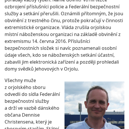
ozbrojení příslušníci policie a Federální bezpečnostní
služby a setkání přerušili. Oznámili přítomným, že jsou
obvinění z trestného činu, protože pokračují v činnosti
extremistické organizace. Vláda zrušila orjolskou
místní náboženskou organizaci na základě obvinění z
extremismu 14. června 2016. Příslušníci
bezpečnostních složek si navíc poznamenali osobní
údaje všech, kdo se náboženských setkání účastní,
zabavili jim elektronická zařízení a později prohledali
domy svědků Jehovových v Orjolu.
Všechny muže
z orjolského sboru
odvedli do sídla Federální
bezpečnostní služby
a drží ve vazbě dánského
občana Dennise
Christensena, který je
sborovým starším. Státní