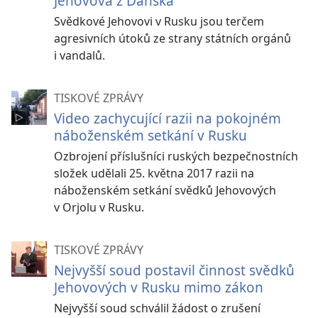
Jehovova z Dánska
Svědkové Jehovovi v Rusku jsou terčem
agresivních útoků ze strany státních orgánů
i vandalů.
TISKOVÉ ZPRÁVY
Video zachycující razii na pokojném
náboženském setkání v Rusku
Ozbrojení příslušníci ruských bezpečnostních
složek udělali 25. května 2017 razii na
náboženském setkání svědků Jehovových
v Orjolu v Rusku.
TISKOVÉ ZPRÁVY
Nejvyšší soud postavil činnost svědků
Jehovových v Rusku mimo zákon
Nejvyšší soud schválil žádost o zrušení