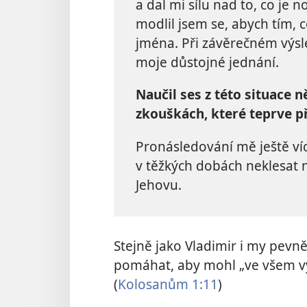
a dal mi sílu nad to, co je 
modlil jsem se, abych tím, 
jména. Při závěrečném výsl
moje důstojné jednání.
Naučil ses z této situace n
zkouškách, které teprve p
Pronásledování mě ještě víc 
v těžkých dobách neklesat n
Jehovu.
Stejně jako Vladimir i my pevn
pomáhat, aby mohl „ve všem vytr
(
Kolosanům 1:11
)