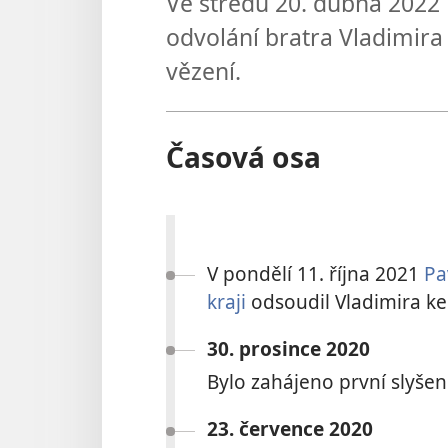
Ve středu 20. dubna 2022 
odvolání bratra Vladimira 
vězení.
Časová osa
V pondělí 11. října 2021
Pa
kraji
odsoudil Vladimira k
30. prosince 2020
Bylo zahájeno první slyšen
23. července 2020