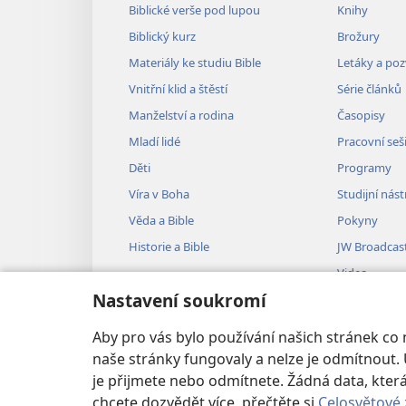
Biblické verše pod lupou
Knihy
Biblický kurz
Brožury
Materiály ke studiu Bible
Letáky a po
Vnitřní klid a štěstí
Série článků
Manželství a rodina
Časopisy
Mladí lidé
Pracovní seš
Děti
Programy
Víra v Boha
Studijní nást
Věda a Bible
Pokyny
Historie a Bible
JW Broadcas
Videa
Nastavení soukromí
Hudba
Audiodramat
Aby pro vás bylo používání našich stránek co
Dramatizovan
naše stránky fungovaly a nelze je odmítnout. 
je přijmete nebo odmítnete. Žádná data, kt
chcete dozvědět více, přečtěte si
Celosvětové 