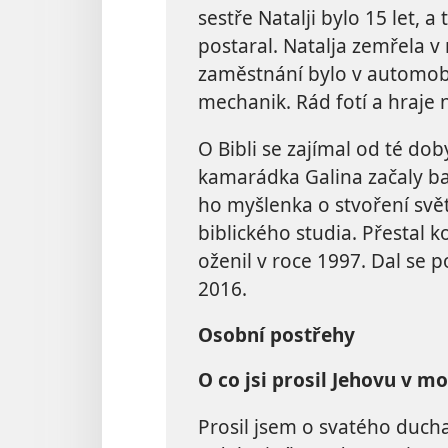
sestře Natalji bylo 15 let, a
postaral. Natalja zemřela v
zaměstnání bylo v automob
mechanik. Rád fotí a hraje 
O Bibli se zajímal od té doby
kamarádka Galina začaly ba
ho myšlenka o stvoření svět
biblického studia. Přestal k
oženil v roce 1997. Dal se p
2016.
Osobní postřehy
O co jsi prosil Jehovu v mo
Prosil jsem o svatého ducha