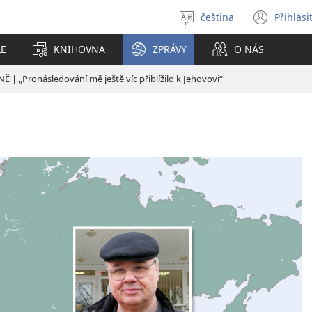
čeština
Přihlási
Vybrat
(ote
jazyk
nové
LE
KNIHOVNA
ZPRÁVY
O NÁS
okno
 | „Pronásledování mě ještě víc přiblížilo k Jehovovi“