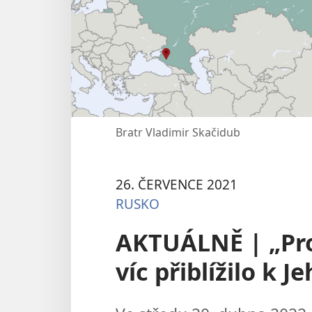
Bratr Vladimir Skačidub
26. ČERVENCE 2021
RUSKO
AKTUÁLNĚ | „Pro
víc přiblížilo k J