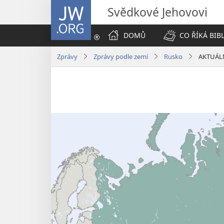
JW.ORG
Svědkové Jehovovi
DOMŮ
CO ŘÍKÁ BIB
Zprávy
Zprávy podle zemí
Rusko
AKTUÁLNĚ