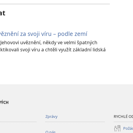
at
ěznění za svoji víru – podle zemí
Jehovovi uvěznění, někdy ve velmi špatných
kovali svoji víru a chtěli využít základní lidská
VÝCH
Zprávy
RYCHLÉ O
Požád
O nás