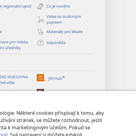
nové
t regionální sjezd
Co je nového
okno)
Videa se zvukovým
popisem
at
Materiály pro lékaře
mace pro média
Nápověda
dní úředníky
y
INE KNIHOVNA
®
JW Hub
(otevřeno
žné věže
nové
®
okno)
ibrary
Watchtower Library
logie. Některé cookies přispívají k tomu, aby
žívání stránek, se můžete rozhodnout, jestli
žita k marketingovým účelům. Pokud se
ogií
. Svá nastavení si můžete kdykoli