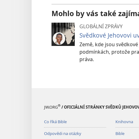
Mohlo by vás také zajím
GLOBÁLNÍ ZPRÁVY
Svědkové Jehovovi uv
Země, kde jsou svědkové 
podmínkách, protože prakti
práva.
®
JW.ORG
/ OFICIÁLNÍ STRÁNKY SVĚDKŮ JEHOVO
Co říká Bible
Knihovna
Odpovědi na otázky
Bible