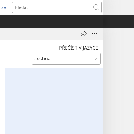
t se
vřeno
Hledat
)
PŘEČÍST V JAZYCE