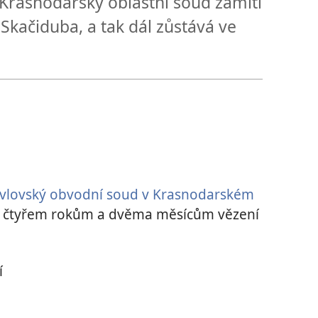
Krasnodarský oblastní soud zamítl
Skačiduba, a tak dál zůstává ve
vlovský obvodní soud v Krasnodarském
e čtyřem rokům a dvěma měsícům vězení
í