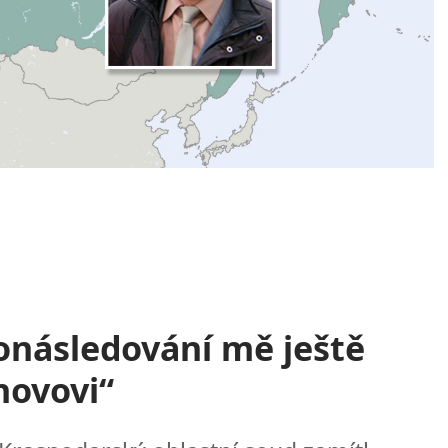
následování mě ještě
ehovovi“