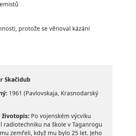
remistů
innosti, protože se věnoval kázání
r Skačidub
ný:
1961 (Pavlovskaja, Krasnodarský
 životopis:
Po vojenském výcviku
l radiotechniku na škole v Taganrogu
 mu zemřeli, když mu bylo 25 let. Jeho