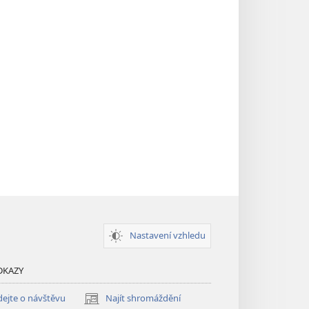
Nastavení vzhledu
DKAZY
ejte o návštěvu
Najít shromáždění
(otevřeno