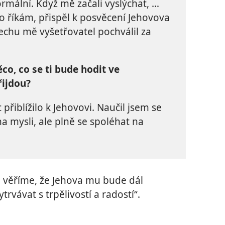
normální. Když mě začali vyslýchat, …
co říkám, přispěl k posvěcení Jehovova
echu mě vyšetřovatel pochválil za
ěco, co se ti bude hodit ve
řijdou?
přiblížilo k Jehovovi. Naučil jsem se
a mysli, ale plně se spoléhat na
ě věříme, že Jehova mu bude dál
vávat s trpělivostí a radostí“.