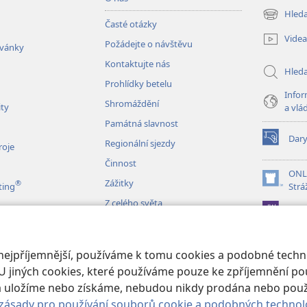
Hleda
(otevřeno
Časté otázky
nové
Videa
Požádejte o návštěvu
okno)
zvánky
Kontaktujte nás
Hled
Prohlídky betelu
Infor
Shromáždění
ity
a vlá
Památná slavnost
Dar
Regionální sjezdy
(otevřeno
roje
nové
Činnost
okno)
ONL
Zážitky
®
(otevřeno
ting
Strá
nové
Z celého světa
JW L
okno)
izace
 nejpříjemnější, používáme k tomu cookies a podobné techno
é čtení Bible
U jiných cookies, které používáme pouze ke zpříjemnění pou
erá uložíme nebo získáme, nebudou nikdy prodána nebo pou
zásady pro používání souborů cookie a podobných technol