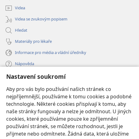
okno)
Videa
Videa se zvukovým popisem
Hledat
Materiály pro lékaře
Informace pro média a vládní úředníky
Nápověda
Nastavení soukromí
Dary
(otevřeno
nové
Aby pro vás bylo používání našich stránek co
okno)
nejpříjemnější, používáme k tomu cookies a podobné
ONLINE KNIHOVNA Strážné věže
(otevřeno
technologie. Některé cookies přispívají k tomu, aby
nové
®
JW Hub
naše stránky fungovaly a nelze je odmítnout. U jiných
okno)
(otevřeno
cookies, které používáme pouze ke zpříjemnění
nové
®
JW Library
okno)
používání stránek, se můžete rozhodnout, jestli je
přijmete nebo odmítnete. Žádná data, která uložíme
Watchtower Library