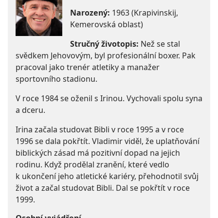
Narozený:
1963 (Krapivinskij,
Kemerovská oblast)
Stručný životopis:
Než se stal
svědkem Jehovovým, byl profesionální boxer. Pak
pracoval jako trenér atletiky a manažer
sportovního stadionu.
V roce 1984 se oženil s Irinou. Vychovali spolu syna
a dceru.
Irina začala studovat Bibli v roce 1995 a v roce
1996 se dala pokřtít. Vladimir viděl, že uplatňování
biblických zásad má pozitivní dopad na jejich
rodinu. Když prodělal zranění, které vedlo
k ukončení jeho atletické kariéry, přehodnotil svůj
život a začal studovat Bibli. Dal se pokřtít v roce
1999.