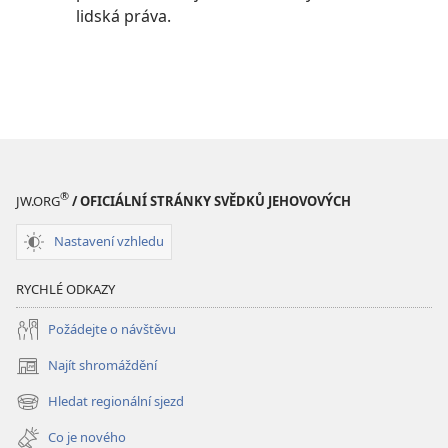
lidská práva.
®
JW.ORG
/ OFICIÁLNÍ STRÁNKY SVĚDKŮ JEHOVOVÝCH
Nastavení vzhledu
RYCHLÉ ODKAZY
Požádejte o návštěvu
Najít shromáždění
(otevřeno
nové
Hledat regionální sjezd
(otevřeno
okno)
nové
Co je nového