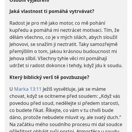
Osobní vyjádření
Jaká vlastnost ti pomáhá vytrvávat?
Radost je pro mě jako motor, co mě pohání
kupředu a pomáhá mi neztrácet motivaci. Tím, že
dělám všechno, co je v mých silách, abych sloužil
Jehovovi, se snažím ji neztratit. Taky samozřejmě
přemýšlím o tom, jakou krásnou budoucnost mi
Jehova slíbil. Všechny tyhle věci mi pomáhají
udržet si radost dokonce i tehdy, když jdu k soudu.
Který biblický verš tě povzbuzuje?
U
Marka 13:11
Ježíš vysvětluje, jak se máme
chovat, když se ocitneme před soudem: „Když vás
povedou před soud, nedělejte si předem starosti,
co budete říkat. Říkejte, co vám v tu chvíli bude
dáno, protože nebudete mluvit vy, ale svatý duch.“
Na začátku mého soudního procesu mi dal soudce
příležitost obhájit svůj postoj. Atmosféra u soudu