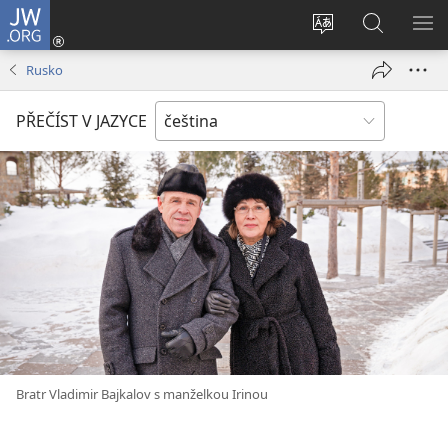
JW.ORG
Přihlásit
se
Změnit
Hledat
ZO
(otevřeno
jazyk
na
NA
Rusko
nové
stránek
JW.ORG
okno)
PŘEČÍST V JAZYCE
Bratr Vladimir Bajkalov s manželkou Irinou