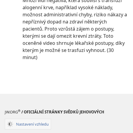
Mnozí vidí negativa, která souvisí s transfuzí
alogenní krve, například vysoké náklady,
možnost administrativní chyby, riziko nákazy a
nepříznivý dopad na zdraví některých
pacientů. Proto vzrůstá zájem o postupy,
kterými se dají omezit krevní ztráty. Toto
oceněné video shrnuje lékařské postupy, díky
kterým je možné se trasfuzi vyhnout. (30
minut)
®
JW.ORG
/ OFICIÁLNÍ STRÁNKY SVĚDKŮ JEHOVOVÝCH
Nastavení vzhledu