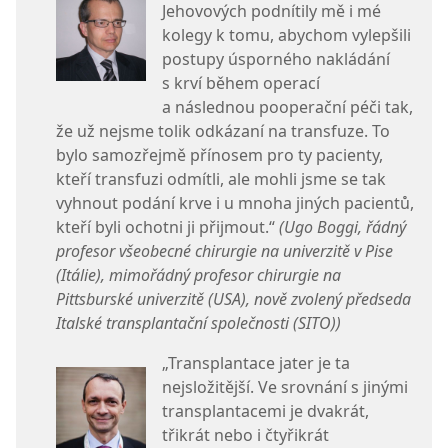
Jehovových podnítily mě i mé
kolegy k tomu, abychom vylepšili
postupy úsporného nakládání
s krví během operací
a následnou pooperační péči tak,
že už nejsme tolik odkázaní na transfuze. To
bylo samozřejmě přínosem pro ty pacienty,
kteří transfuzi odmítli, ale mohli jsme se tak
vyhnout podání krve i u mnoha jiných pacientů,
kteří byli ochotni ji přijmout.“
(Ugo Boggi, řádný
profesor všeobecné chirurgie na univerzitě v Pise
(Itálie), mimořádný profesor chirurgie na
Pittsburské univerzitě (USA), nově zvolený předseda
Italské transplantační společnosti (SITO))
„Transplantace jater je ta
nejsložitější. Ve srovnání s jinými
transplantacemi je dvakrát,
třikrát nebo i čtyřikrát