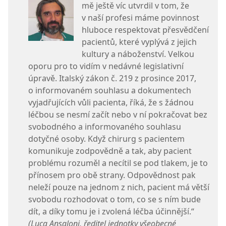
mě ještě víc utvrdil v tom, že
v naší profesi máme povinnost
hluboce respektovat přesvědčení
pacientů, které vyplývá z jejich
kultury a náboženství. Velkou
oporu pro to vidím v nedávné legislativní
úpravě. Italský zákon č. 219 z prosince 2017,
o informovaném souhlasu a dokumentech
vyjadřujících vůli pacienta, říká, že s žádnou
léčbou se nesmí začít nebo v ní pokračovat bez
svobodného a informovaného souhlasu
dotyčné osoby. Když chirurg s pacientem
komunikuje zodpovědně a tak, aby pacient
problému rozuměl a necítil se pod tlakem, je to
přínosem pro obě strany. Odpovědnost pak
neleží pouze na jednom z nich, pacient má větší
svobodu rozhodovat o tom, co se s ním bude
dít, a díky tomu je i zvolená léčba účinnější.“
(Luca Ansaloni, ředitel jednotky všeobecné