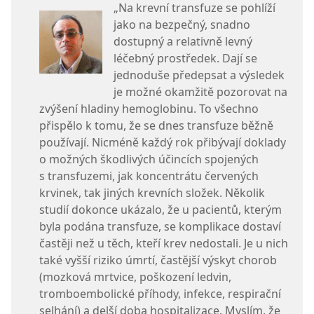
„Na krevní transfuze se pohlíží
jako na bezpečný, snadno
dostupný a relativně levný
léčebný prostředek. Dají se
jednoduše předepsat a výsledek
je možné okamžitě pozorovat na
zvýšení hladiny hemoglobinu. To všechno
přispělo k tomu, že se dnes transfuze běžně
používají. Nicméně každý rok přibývají doklady
o možných škodlivých účincích spojených
s transfuzemi, jak koncentrátu červených
krvinek, tak jiných krevních složek. Několik
studií dokonce ukázalo, že u pacientů, kterým
byla podána transfuze, se komplikace dostaví
častěji než u těch, kteří krev nedostali. Je u nich
také vyšší riziko úmrtí, častější výskyt chorob
(mozková mrtvice, poškození ledvin,
tromboembolické příhody, infekce, respirační
selhání) a delší doba hospitalizace. Myslím, že