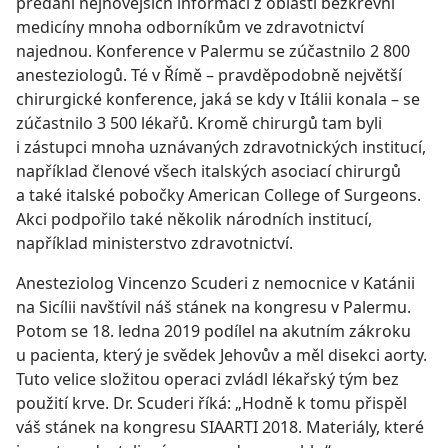
předání nejnovějších informací z oblasti bezkrevní
medicíny mnoha odborníkům ve zdravotnictví
najednou. Konference v Palermu se zúčastnilo 2 800
anesteziologů. Té v Římě – pravděpodobně největší
chirurgické konference, jaká se kdy v Itálii konala – se
zúčastnilo 3 500 lékařů. Kromě chirurgů tam byli
i zástupci mnoha uznávaných zdravotnických institucí,
například členové všech italských asociací chirurgů
a také italské pobočky American College of Surgeons.
Akci podpořilo také několik národních institucí,
například ministerstvo zdravotnictví.
Anesteziolog Vincenzo Scuderi z nemocnice v Katánii
na Sicílii navštívil náš stánek na kongresu v Palermu.
Potom se 18. ledna 2019 podílel na akutním zákroku
u pacienta, který je svědek Jehovův a měl disekci aorty.
Tuto velice složitou operaci zvládl lékařský tým bez
použití krve. Dr. Scuderi říká: „Hodně k tomu přispěl
váš stánek na kongresu SIAARTI 2018. Materiály, které