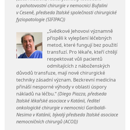
a pohotovostní chirurgie v nemocnici Bufalini
v Ceseně, předseda Italské společnosti chirurgické
fyziopatologie (SIFIPAC))
„Svědkové Jehovovi významně
přispěli k vylepšení léčebných
metod, které fungují bez použití
transfuzí. Pro lékaře, kteří chtějí
respektovat vůli pacientů
odmítajících z náboženských
důvodů transfuze, mají nové chirurgické
techniky zásadní význam. Bezkrevní medicína
přináší nesporné výhody v oblasti úspory
nákladů na léčbu.“
(Diego Piazza, předseda
Italské lékařské asociace v Katánii, ředitel
onkologické chirurgie v nemocnici Garibaldi-
Nesima v Katánii, bývalý předseda Italské asociace
nemocničních chirurgů (ACOI))