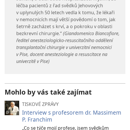
léčba pacientů z řad svědků Jehovových
v uplynulých 50 letech vedla k tomu, že lékaři
v nemocnicích mají větší povědomí o tom, jak
šetrně zacházet s krví, a o pokroku v oblasti
bezkrevní chirurgie.“
(Giandomenico Biancofiore,
ředitel anesteziologicko-resuscitačního oddělení
transplantační chirurgie v univerzitní nemocnici
v Pise, docent anesteziologie a resuscitace na
univerzitě v Pise)
Mohlo by vás také zajímat
TISKOVÉ ZPRÁVY
Interview s profesorem dr. Massimem
P. Franchim
„Co se týče mojí profese, jsem svědkům