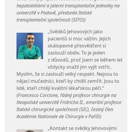
hepatobiliární a jaterní transplantační jednotky na
univerzitě v Padově, předseda Italské
transplantační společnosti (SITO))
„Svědků Jehovových jako
pacientů si moc vážím. Jejich
skálopevné přesvědčení si
zaslouží obdiv. To je jeden
z důvodů, proč jsem se během let
vždycky snažil jim vyjít vstříc.
Myslím, že si zaslouží velký respekt. Nejsou to
nějací mučedníci, kteří by chtěli zemřít. Jsou to
lidé, kteří chtějí kvalitní lékařskou péči.“
(Francesco Corcione, řádný profesor chirurgie na
Neapolské univerzitě Fridricha II., emeritní profesor
Italské chirurgické společnosti (SIC), čestný člen
Académie Nationale de Chirurgie v Paříži)
„Kontakt se svědky Jehovovými