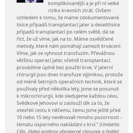
komplikovanější a je při ní velké
riziko krevních ztrát. Ovšem
vzhledem k tomu, že máme zdokumentované
tisíce případů transplantací jater a desetitisíce
případů transplantací po celém světě, dá se
říct, že už víme, jak na to. Máme osvědčené
metody, které nám pomáhají zamezit krvácení.
Víme, jak se vyhnout transfuzím. Převážnou
většinu operací jater, včetně transplantací,
provádíme úplně bez použití krve. V jaterní
chirurgii jsou dnes transfuze výjimkou, protože
od méně šetrných operačních technik, které se
používaly před několika lety, jsme se posunuli
k mikrochirurgii, kde sledujeme každou cévu.
Svědkové Jehovovi si zaslouží dík za to, že
otevřeli cestu k něčemu, čemu jsme ještě před
10 nebo 15 lety nevěnovali mnoho pozornosti –
tématu úsporného nakládání s krví.“
(Umberto
Cillo, řádný profesor všeobecné chirurgie a ředitel