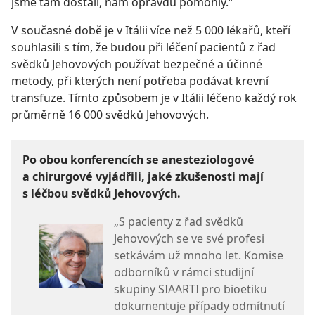
jsme tam dostali, nám opravdu pomohly.“
V současné době je v Itálii více než 5 000 lékařů, kteří
souhlasili s tím, že budou při léčení pacientů z řad
svědků Jehovových používat bezpečné a účinné
metody, při kterých není potřeba podávat krevní
transfuze. Tímto způsobem je v Itálii léčeno každý rok
průměrně 16 000 svědků Jehovových.
Po obou konferencích se anesteziologové
a chirurgové vyjádřili, jaké zkušenosti mají
s léčbou svědků Jehovových.
„S pacienty z řad svědků
Jehovových se ve své profesi
setkávám už mnoho let. Komise
odborníků v rámci studijní
skupiny SIAARTI pro bioetiku
dokumentuje případy odmítnutí