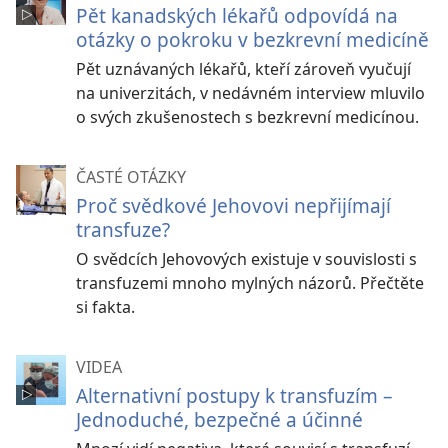
Pět kanadských lékařů odpovídá na
otázky o pokroku v bezkrevní medicíně
Pět uznávaných lékařů, kteří zároveň vyučují
na univerzitách, v nedávném interview mluvilo
o svých zkušenostech s bezkrevní medicínou.
ČASTÉ OTÁZKY
Proč svědkové Jehovovi nepřijímají
transfuze?
O svědcích Jehovových existuje v souvislosti s
transfuzemi mnoho mylných názorů. Přečtěte
si fakta.
VIDEA
Alternativní postupy k transfuzím –
Jednoduché, bezpečné a účinné