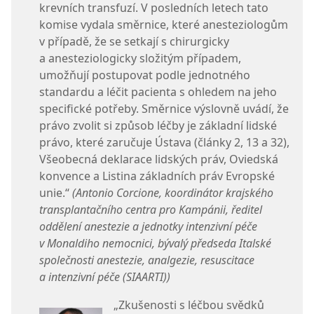
krevních transfuzí. V posledních letech tato
komise vydala směrnice, které anesteziologům
v případě, že se setkají s chirurgicky
a anesteziologicky složitým případem,
umožňují postupovat podle jednotného
standardu a léčit pacienta s ohledem na jeho
specifické potřeby. Směrnice výslovně uvádí, že
právo zvolit si způsob léčby je základní lidské
právo, které zaručuje Ústava (články 2, 13 a 32),
Všeobecná deklarace lidských práv, Oviedská
konvence a Listina základních práv Evropské
unie.“
(Antonio Corcione, koordinátor krajského
transplantačního centra pro Kampánii, ředitel
oddělení anestezie a jednotky intenzivní péče
v Monaldiho nemocnici, bývalý předseda Italské
společnosti anestezie, analgezie, resuscitace
a intenzivní péče (SIAARTI))
„Zkušenosti s léčbou svědků