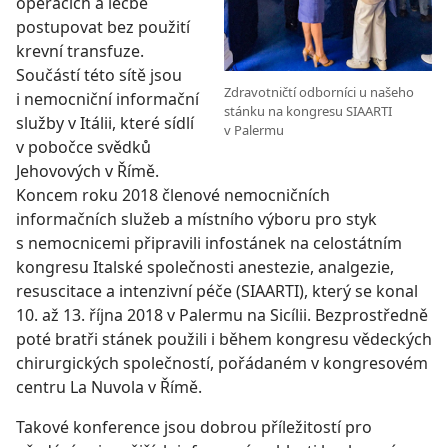
operacích a léčbě
postupovat bez použití
krevní transfuze.
Součástí této sítě jsou
Zdravotničtí odborníci u našeho
i nemocniční informační
stánku na kongresu SIAARTI
služby v Itálii, které sídlí
v Palermu
v pobočce svědků
Jehovových v Římě.
Koncem roku 2018 členové nemocničních
informačních služeb a místního výboru pro styk
s nemocnicemi připravili infostánek na celostátním
kongresu Italské společnosti anestezie, analgezie,
resuscitace a intenzivní péče (SIAARTI), který se konal
10. až 13. října 2018 v Palermu na Sicílii. Bezprostředně
poté bratři stánek použili i během kongresu vědeckých
chirurgických společností, pořádaném v kongresovém
centru La Nuvola v Římě.
Takové konference jsou dobrou příležitostí pro