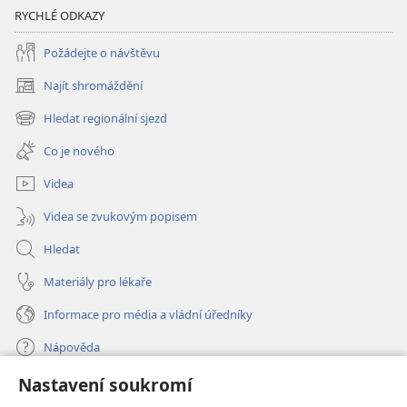
RYCHLÉ ODKAZY
Požádejte o návštěvu
Najít shromáždění
(otevřeno
nové
Hledat regionální sjezd
(otevřeno
okno)
nové
Co je nového
okno)
Videa
Videa se zvukovým popisem
Hledat
Materiály pro lékaře
Informace pro média a vládní úředníky
Nápověda
Nastavení soukromí
Dary
(otevřeno