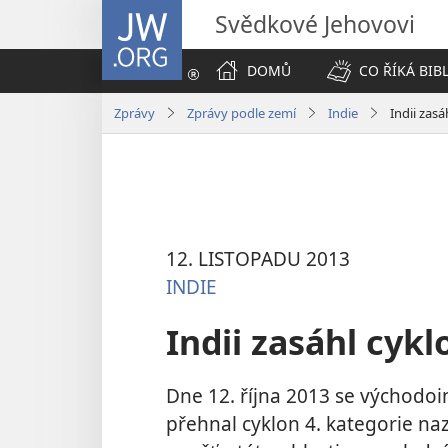
JW.ORG
Svědkové Jehovovi
DOMŮ
CO ŘÍKÁ BIB
Zprávy
Zprávy podle zemí
Indie
Indii zasá
12. LISTOPADU 2013
INDIE
Indii zasáhl cykl
Dne 12. října 2013 se východoi
přehnal cyklon 4. kategorie nazv