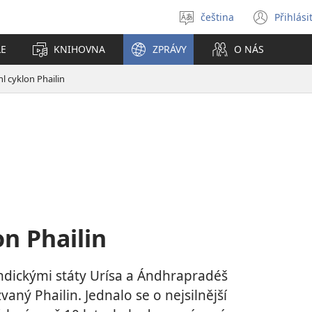
čeština
Přihlási
Vybrat
(ote
jazyk
nové
LE
KNIHOVNA
ZPRÁVY
O NÁS
okno
hl cyklon Phailin
on Phailin
ndickými státy Urísa a Ándhrapradéš
aný Phailin. Jednalo se o nejsilnější