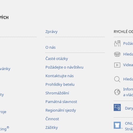
VÝCH
Zprávy
RYCHLÉ O
Požád
O nás
Hleda
(otevřeno
Časté otázky
nové
Videa
Požádejte o návštěvu
okno)
zvánky
Kontaktujte nás
Hled
Prohlídky betelu
Infor
Shromáždění
ity
a vlá
Památná slavnost
Dar
Regionální sjezdy
(otevřeno
roje
nové
Činnost
okno)
ONL
Zážitky
®
(otevřeno
ting
Strá