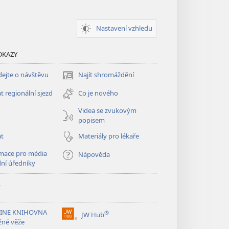
Nastavení vzhledu
DKAZY
ejte o návštěvu
Najít shromáždění
(otevřeno
nové
t regionální sjezd
Co je nového
okno)
Videa se zvukovým
popisem
at
Materiály pro lékaře
mace pro média
Nápověda
dní úředníky
y
INE KNIHOVNA
®
JW Hub
(otevřeno
žné věže