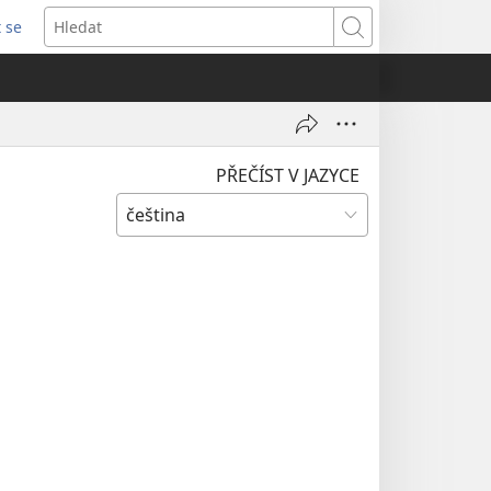
t se
vřeno
Hledat
)
PŘEČÍST V JAZYCE