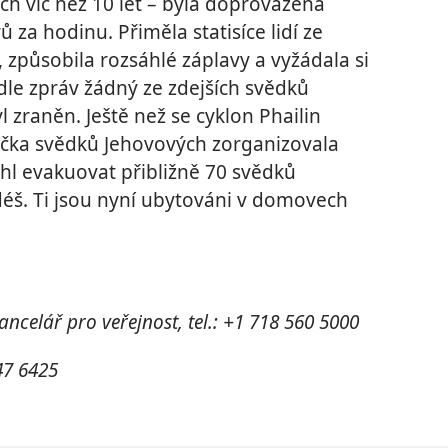
ích víc než 10 let – byla doprovázená
 za hodinu. Přiměla statisíce lidí ze
 způsobila rozsáhlé záplavy a vyžádala si
dle zpráv žádný ze zdejších svědků
 zraněn. Ještě než se cyklon Phailin
dbočka svědků Jehovových zorganizovala
hl evakuovat přibližně 70 svědků
éš. Ti jsou nyní ubytováni v domovech
ancelář pro veřejnost, tel.: +1 718 560 5000
547 6425