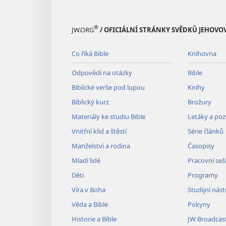
®
JW.ORG
/ OFICIÁLNÍ STRÁNKY SVĚDKŮ JEHOVO
Co říká Bible
Knihovna
Odpovědi na otázky
Bible
Biblické verše pod lupou
Knihy
Biblický kurz
Brožury
Materiály ke studiu Bible
Letáky a po
Vnitřní klid a štěstí
Série článků
Manželství a rodina
Časopisy
Mladí lidé
Pracovní seš
Děti
Programy
Víra v Boha
Studijní nást
Věda a Bible
Pokyny
Historie a Bible
JW Broadcas