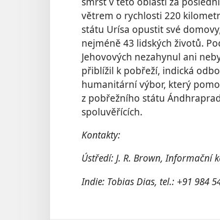
smršť v této oblasti za posledn
větrem o rychlosti 220 kilometrů
státu Urísa opustit své domovy,
nejméně 43 lidských životů. Po
Jehovových nezahynul ani nebyl
přiblížil k pobřeží, indická o
humanitární výbor, který pomo
z pobřežního státu Ándhraprad
spoluvěřících.
Kontakty:
Ústředí: J. R. Brown, Informační k
Indie: Tobias Dias, tel.: +91 984 