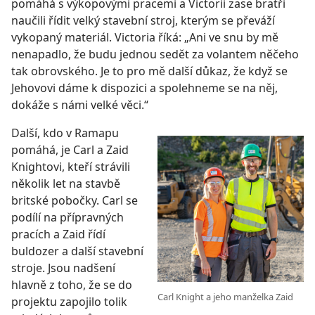
pomáhá s výkopovými pracemi a Victorii zase bratři
naučili řídit velký stavební stroj, kterým se převáží
vykopaný materiál. Victoria říká: „Ani ve snu by mě
nenapadlo, že budu jednou sedět za volantem něčeho
tak obrovského. Je to pro mě další důkaz, že když se
Jehovovi dáme k dispozici a spolehneme se na něj,
dokáže s námi velké věci.“
Další, kdo v Ramapu
pomáhá, je Carl a Zaid
Knightovi, kteří strávili
několik let na stavbě
britské pobočky. Carl se
podílí na přípravných
pracích a Zaid řídí
buldozer a další stavební
stroje. Jsou nadšení
hlavně z toho, že se do
Carl Knight a jeho manželka Zaid
projektu zapojilo tolik