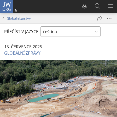
JW.ORG
Přihlásit
se
Změnit
Hledat
ZO
(otevřeno
jazyk
na
NA
Globální zprávy
nové
stránek
JW.ORG
okno)
PŘEČÍST V JAZYCE
15. ČERVENCE 2025
GLOBÁLNÍ ZPRÁVY