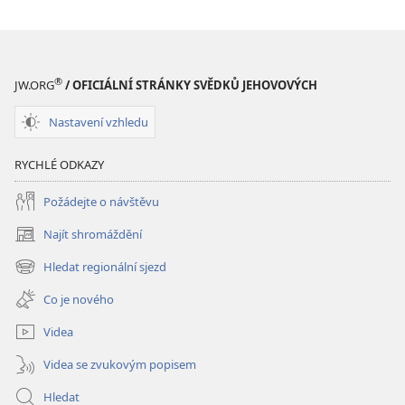
®
JW.ORG
/ OFICIÁLNÍ STRÁNKY SVĚDKŮ JEHOVOVÝCH
Nastavení vzhledu
RYCHLÉ ODKAZY
Požádejte o návštěvu
Najít shromáždění
(otevřeno
nové
Hledat regionální sjezd
(otevřeno
okno)
nové
Co je nového
okno)
Videa
Videa se zvukovým popisem
Hledat