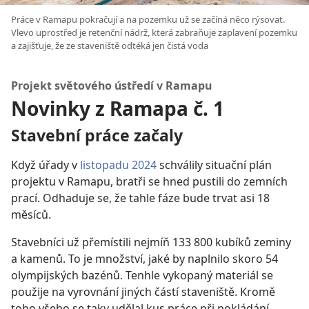
Práce v Ramapu pokračují a na pozemku už se začíná něco rýsovat.
Vlevo uprostřed je retenční nádrž, která zabraňuje zaplavení pozemku
a zajišťuje, že ze staveniště odtéká jen čistá voda
Projekt světového ústředí v Ramapu
Novinky z Ramapa č. 1
Stavební práce začaly
Když úřady v
listopadu 2024
schválily situační plán
projektu v Ramapu, bratři se hned pustili do zemních
prací. Odhaduje se, že tahle fáze bude trvat asi 18
měsíců.
Stavebníci už přemístili nejmíň 133 800 kubíků zeminy
a kamenů. To je množství, jaké by naplnilo skoro 54
olympijských bazénů. Tenhle vykopaný materiál se
použije na vyrovnání jiných částí staveniště. Kromě
toho všeho se taky udělal kus práce při pokládání