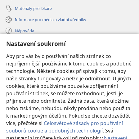
Materiály pro lékaře
Informace pro média a vládní úředníky
Nápověda
Nastavení soukromí
Dary
(otevřeno
nové
Aby pro vás bylo používání našich stránek co
okno)
nejpříjemnější, používáme k tomu cookies a podobné
ONLINE KNIHOVNA Strážné věže
(otevřeno
technologie. Některé cookies přispívají k tomu, aby
nové
®
JW Hub
naše stránky fungovaly a nelze je odmítnout. U jiných
okno)
(otevřeno
cookies, které používáme pouze ke zpříjemnění
nové
®
JW Library
okno)
používání stránek, se můžete rozhodnout, jestli je
přijmete nebo odmítnete. Žádná data, která uložíme
Watchtower Library
nebo získáme, nebudou nikdy prodána nebo použita
k marketingovým účelům. Pokud se chcete dozvědět
více, přečtěte si
Celosvětové zásady pro používání
souborů cookie a podobných technologií
. Svá
Copyright
© 2026 Watch Tower Bible and Tract Society of Pennsylvania.
nastavení si můžete kdykoli přizpůsobit v
Nastavení