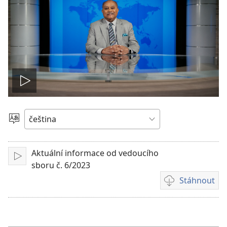
Přehrát
video
Vyberte
jazyk
Aktuální informace od vedoucího
Přehrát
sboru č. 6/2023
Stáhnout
Formáty
videonahrávek
ke
stažení