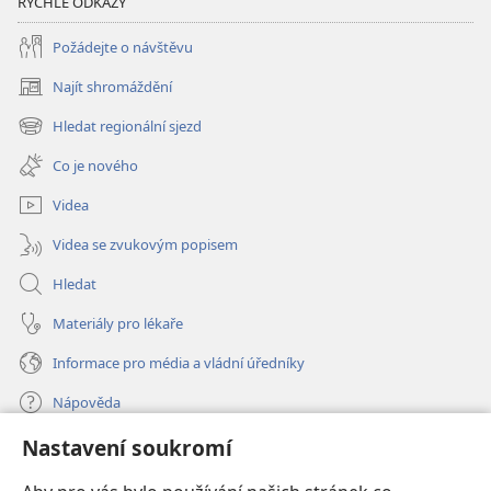
RYCHLÉ ODKAZY
Požádejte o návštěvu
Najít shromáždění
(otevřeno
nové
Hledat regionální sjezd
(otevřeno
okno)
nové
Co je nového
okno)
Videa
Videa se zvukovým popisem
Hledat
Materiály pro lékaře
Informace pro média a vládní úředníky
Nápověda
Nastavení soukromí
Dary
(otevřeno
nové