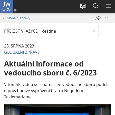
JW.ORG
Přihlásit
se
Změnit
Hledat
ZO
(otevřeno
jazyk
na
NA
Globální zprávy
nové
stránek
JW.ORG
okno)
PŘEČÍST V JAZYCE
25. SRPNA 2023
GLOBÁLNÍ ZPRÁVY
Aktuální informace od
vedoucího sboru č. 6/2023
V tomhle videu se s námi člen vedoucího sboru podělí
o povzbudivé vyprávění bratra Negedeho
Teklemariama.