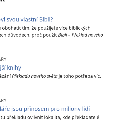
i svou vlastní Bibli?
obohatit tím, že použijete více biblických
třech důvodech, proč použít
Bibli – Překlad nového
ARY
jší knihy
vázání
Překladu nového světa
je toho potřeba víc,
ARY
áře jsou přínosem pro miliony lidí
itu překladu ovlivnit lokalita, kde překladatelé