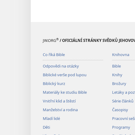
®
JW.ORG
/ OFICIÁLNÍ STRÁNKY SVĚDKŮ JEHOVO
Co říká Bible
Knihovna
Odpovědi na otázky
Bible
Biblické verše pod lupou
Knihy
Biblický kurz
Brožury
Materiály ke studiu Bible
Letáky a po
Vnitřní klid a štěstí
Série článků
Manželství a rodina
Časopisy
Mladí lidé
Pracovní seš
Děti
Programy