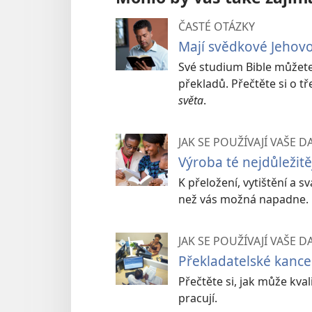
ČASTÉ OTÁZKY
Mají svědkové Jehovov
Své studium Bible můžete 
překladů. Přečtěte si o 
světa
.
JAK SE POUŽÍVAJÍ VAŠE D
Výroba té nejdůležitě
K přeložení, vytištění a s
než vás možná napadne.
JAK SE POUŽÍVAJÍ VAŠE D
Překladatelské kancel
Přečtěte si, jak může kval
pracují.