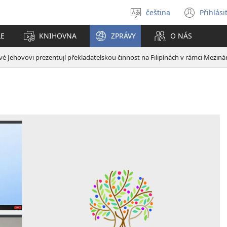
čeština
Přihlási
Vybrat
(ote
jazyk
nové
LE
KNIHOVNA
ZPRÁVY
O NÁS
okno