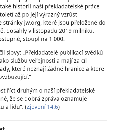
také historii naší překladatelské práce
toletí až po její výrazný vzrůst
že stránky jw.org, které jsou přeložené do
ě, dosáhly v listopadu 2019 milníku.
ostupné, stoupl na 1 000.
čil slovy: „Překladatelé publikací svědků
ako službu veřejnosti a mají za cíl
dy, které neznají žádné hranice a které
vzbuzující.“
tost říct druhým o naší překladatelské
atrné, že se dobrá zpráva oznamuje
 a lidu“. (
Zjevení 14:6
)
at