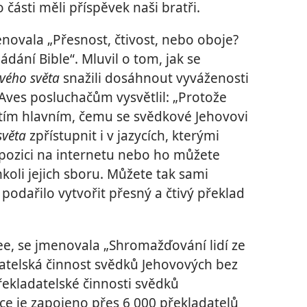
o části měli příspěvek naši bratři.
novala „Přesnost, čtivost, nebo oboje?
dání Bible“. Mluvil o tom, jak se
ového světa
snažili dosáhnout vyváženosti
r Aves posluchačům vysvětlil: „Protože
e tím hlavním, čemu se svědkové Jehovovi
světa
zpřístupnit i v jazycích, kterými
ispozici na internetu nebo ho můžete
koli jejich sboru. Můžete tak sami
podařilo vytvořit přesný a čtivý překlad
ee, se jmenovala „Shromažďování lidí ze
atelská činnost svědků Jehovových bez
překladatelské činnosti svědků
áce je zapojeno přes 6 000 překladatelů