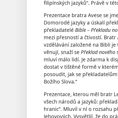
filipínských jazyků“. Právě v tét
Prezentace bratra Avese se jme
Domorodé jazyky a úskalí překlá
překladatelé
Bible – Překladu n
mezi přesností a čtivostí. Brat
vzdělávání založené na Bibli j
věnují, snaží se
Překlad nového 
mluví málo lidí. Je zdarma k d
dostat v tištěné formě v kterém
posoudit, jak se překladatelům 
Božího Slova.“
Prezentace, kterou měl bratr L
všech národů a jazyků: překlad
hranic“. Mluvil v ní o rozsahu 
Jehovových. Vysvětlil, že do pr