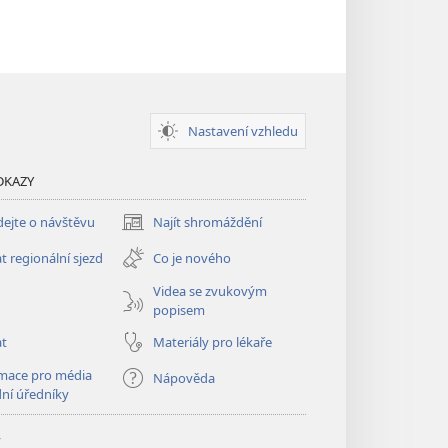
Nastavení vzhledu
DKAZY
ejte o návštěvu
Najít shromáždění
(otevřeno
nové
t regionální sjezd
Co je nového
okno)
Videa se zvukovým
popisem
at
Materiály pro lékaře
mace pro média
Nápověda
dní úředníky
y