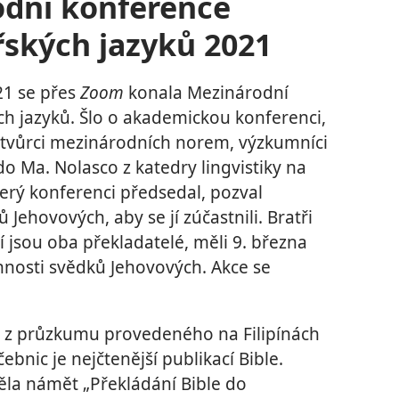
odní konference
řských jazyků 2021
21 se přes
Zoom
konala Mezinárodní
ch jazyků. Šlo o akademickou konferenci,
, tvůrci mezinárodních norem, výzkumníci
rdo Ma. Nolasco z katedry lingvistiky na
který konferenci předsedal, pozval
Jehovových, aby se jí zúčastnili. Bratři
ří jsou oba překladatelé, měli 9. března
nnosti svědků Jehovových. Akce se
že z průzkumu provedeného na Filipínách
ebnic je nejčtenější publikací Bible.
ěla námět „Překládání Bible do