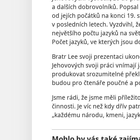
a dalších dobrovolníků. Popsal 
od jejích počátků na konci 19. s
v posledních letech. Vyzdvihl, 
největšího počtu jazyků na svět
Počet jazyků, ve kterých jsou d
Bratr Lee svoji prezentaci ukon
Jehovových svoji práci vnímají j
produkovat srozumitelné překla
budou pro čtenáře poučné a po
Jsme rádi, že jsme měli příleži
činnosti. Je víc než kdy dřív p
„každému národu, kmeni, jazyku
Mohlo by vás také zajím