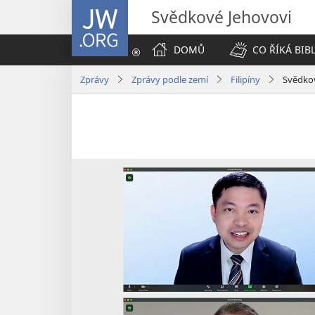
JW.ORG
Svědkové Jehovovi
DOMŮ
CO ŘÍKÁ BIB
Zprávy
Zprávy podle zemí
Filipíny