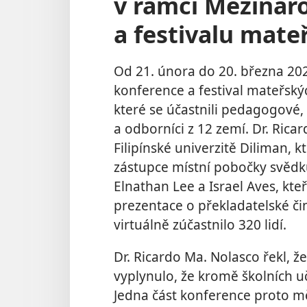
v rámci Mezinár
a festivalu mate
Od 21. února do 20. března 20
konference a festival mateřský
které se účastnili pedagogové
a odborníci z 12 zemí. Dr. Rica
Filipínské univerzitě Diliman, 
zástupce místní pobočky svědků 
Elnathan Lee a Israel Aves, kte
prezentace o překladatelské či
virtuálně zúčastnilo 320 lidí.
Dr. Ricardo Ma. Nolasco řekl, 
vyplynulo, že kromě školních uč
Jedna část konference proto m