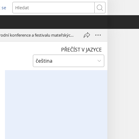
t se
vřeno
Hledat
)
Svědkové Jehovovi prezentují překladatelskou činnost na Filipínách v rámci Mezinárodní konference a festivalu mateřských jazyků 2021
PŘEČÍST V JAZYCE