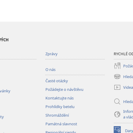
VÝCH
Zprávy
RYCHLÉ O
Požád
O nás
Hleda
(otevřeno
Časté otázky
nové
Videa
Požádejte o návštěvu
okno)
zvánky
Kontaktujte nás
Hled
Prohlídky betelu
Infor
Shromáždění
ity
a vlá
Památná slavnost
Dar
Regionální sjezdy