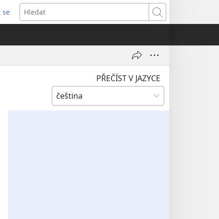
t se
vřeno
Hledat
)
PŘEČÍST V JAZYCE