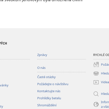
VÝCH
Zprávy
RYCHLÉ O
Požád
O nás
Hleda
(otevřeno
Časté otázky
nové
Videa
Požádejte o návštěvu
okno)
zvánky
Kontaktujte nás
Hled
Prohlídky betelu
Infor
Shromáždění
ity
a vlá