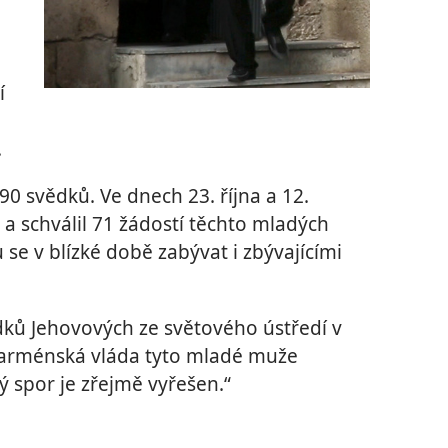
í
.
0 svědků. Ve dnech 23. října a 12.
 a schválil 71 žádostí těchto mladých
se v blízké době zabývat i zbývajícími
dků Jehovových ze světového ústředí v
e arménská vláda tyto mladé muže
ý spor je zřejmě vyřešen.“