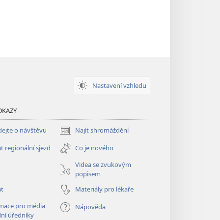
Nastavení vzhledu
DKAZY
ejte o návštěvu
Najít shromáždění
(otevřeno
nové
t regionální sjezd
Co je nového
okno)
Videa se zvukovým
popisem
at
Materiály pro lékaře
mace pro média
Nápověda
dní úředníky