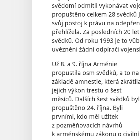
svědomí odmítli vykonávat voje
propuštěno celkem 28 svědků 
svůj postoj k právu na odepřen
přehlížela. Za posledních 20 l
svědků. Od roku 1993 je to vůb
uvězněni žádní odpírači vojens
Už 8. a 9. října Arménie
propustila osm svědků, a to na
základě amnestie, která zkrátil
jejich výkon trestu o šest
měsíců. Dalších šest svědků by
propuštěno 24. října. Byli
prvními, kdo měl užitek
z pozměňovacích návrhů
k arménskému zákonu o civilní