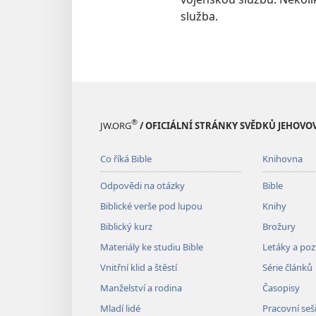
služba.
®
JW.ORG
/ OFICIÁLNÍ STRÁNKY SVĚDKŮ JEHOVO
Co říká Bible
Knihovna
Odpovědi na otázky
Bible
Biblické verše pod lupou
Knihy
Biblický kurz
Brožury
Materiály ke studiu Bible
Letáky a po
Vnitřní klid a štěstí
Série článků
Manželství a rodina
Časopisy
Mladí lidé
Pracovní seš