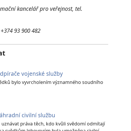
mační kancelář pro veřejnost, tel.
. +374 93 900 482
at
dpírače vojenské služby
svědků bylo vyvrcholením významného soudního
radní civilní službu
 uznávat práva těch, kdo kvůli svědomí odmítají
ika svědkům Jehovovým byla umožněna civilní