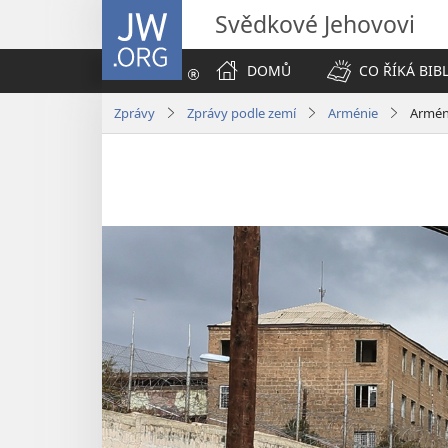
JW.ORG
Svědkové Jehovovi
DOMŮ
CO ŘÍKÁ BIB
Zprávy
Zprávy podle zemí
Arménie
Armén