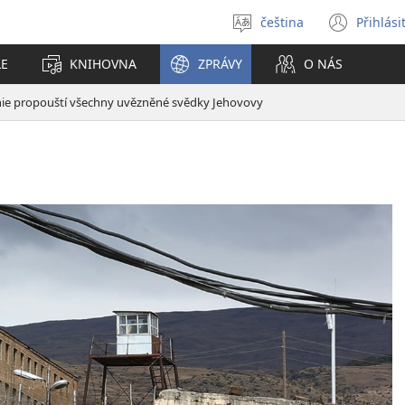
čeština
Přihlási
Vybrat
(ote
jazyk
nové
LE
KNIHOVNA
ZPRÁVY
O NÁS
okno
ie propouští všechny uvězněné svědky Jehovovy