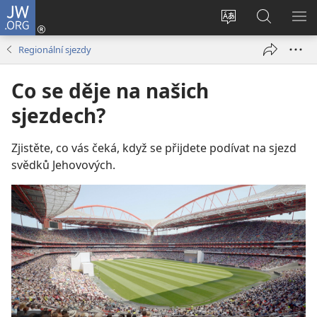
JW.ORG
Přihlásit
se
Změnit
Hledat
ZO
(otevřeno
jazyk
na
NA
Regionální sjezdy
nové
stránek
JW.ORG
okno)
Co se děje na našich
sjezdech?
Zjistěte, co vás čeká, když se přijdete podívat na sjezd
svědků Jehovových.