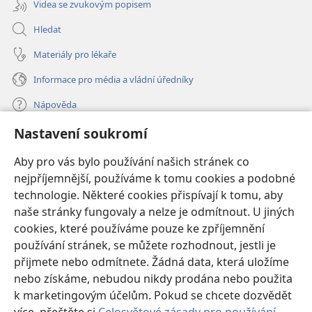
Videa se zvukovým popisem
Hledat
Materiály pro lékaře
Informace pro média a vládní úředníky
Nápověda
Nastavení soukromí
Dary
(otevřeno
nové
Aby pro vás bylo používání našich stránek co
okno)
nejpříjemnější, používáme k tomu cookies a podobné
ONLINE KNIHOVNA Strážné věže
(otevřeno
technologie. Některé cookies přispívají k tomu, aby
nové
®
JW Hub
naše stránky fungovaly a nelze je odmítnout. U jiných
okno)
(otevřeno
cookies, které používáme pouze ke zpříjemnění
nové
®
JW Library
okno)
používání stránek, se můžete rozhodnout, jestli je
přijmete nebo odmítnete. Žádná data, která uložíme
Watchtower Library
nebo získáme, nebudou nikdy prodána nebo použita
k marketingovým účelům. Pokud se chcete dozvědět