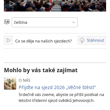
Přehrát
video
Vyberte
jazyk
Stáhnout
Co se děje na našich sjezdech?
Přehrát
Formáty
videonahrávek
ke
stažení
Mohlo by vás také zajímat
O NÁS
Přijďte na sjezd 2026 „Věčné štěstí“
Srdečně vás zveme, abyste se přišli podívat na
letošní třídenní sjezd svědků Jehovových.