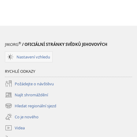
®
JW.ORG
/ OFICIÁLNÍ STRÁNKY SVĚDKŮ JEHOVOVÝCH
Nastavení vzhledu
RYCHLÉ ODKAZY
Požádejte o návštěvu
Najít shromáždění
(otevřeno
nové
Hledat regionální sjezd
(otevřeno
okno)
nové
Co je nového
okno)
Videa