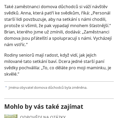
Také zaměstnanci domova důchodců si váží návštěv
svědků. Anna, která patří ke svědkům, říká: „Personál
starší lidi povzbuzuje, aby na setkání s námi chodili,
protože si všimli, že pak vypadají mnohem šťastnější.“
Brian, kterého jsme už zmínili, dodává: „Zaměstnanci
domova jsou přátelští a spolupracují s námi. Vycházejí
nám vstříc.“
Rodiny seniorů mají radost, když vidí, jak jejich
milované tato setkání baví. Dcera jedné starší paní
svědky pochválila: „To, co děláte pro moji maminku, je
skvělé.“
Jména obyvatel domova důchodců byla změněna.
a
Mohlo by vás také zajímat
ODPOVĚDI NA OTÁZKY