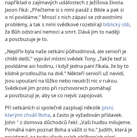
například o zajímavých událostech z Ježíšova života.
Jason říká: „Přečteme si s nimi pasáž z Bible a pak si
o ní povídáme.“ Mnozí z nich zápasí se zdravotními
problémy, a tak s nimi svědkové rozebírají
biblický slib
,
že Bůh odstraní nemoci a smrt. Dává jim to naději
a povzbuzuje je to.
„Nejdřív byla naše setkání půlhodinová, ale senioři je
chtěli delší,“ vypráví místní svědek Tony. „Takže teď si
povídáme asi hodinu, i když jedna paní říkala, že by to
klidně prodloužila na dvě.“ Někteří senioři už nevidí,
jsou upoutaní na lůžko nebo neudrží nic v rukou.
Svědkové jim proto při rozhovorech pomáhají
a povzbuzují je, aby se co nejvíc zapojovali.
Při setkáních si společně zazpívají několik
písní,
kterými chválí Boha
, a často je vyžadován přídavek.
John
z domova důchodců řekl: „Vaši hudbu milujeme.
a
Pomáhá nám poznat Boha a vážit si ho.“ Judith, která je