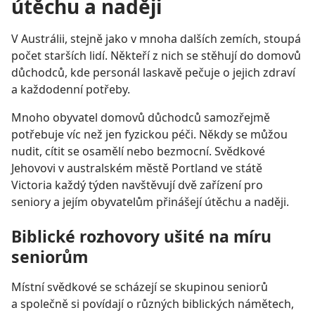
útěchu a naději
V Austrálii, stejně jako v mnoha dalších zemích, stoupá
počet starších lidí. Někteří z nich se stěhují do domovů
důchodců, kde personál laskavě pečuje o jejich zdraví
a každodenní potřeby.
Mnoho obyvatel domovů důchodců samozřejmě
potřebuje víc než jen fyzickou péči. Někdy se můžou
nudit, cítit se osamělí nebo bezmocní. Svědkové
Jehovovi v australském městě Portland ve státě
Victoria každý týden navštěvují dvě zařízení pro
seniory a jejím obyvatelům přinášejí útěchu a naději.
Biblické rozhovory ušité na míru
seniorům
Místní svědkové se scházejí se skupinou seniorů
a společně si povídají o různých biblických námětech,