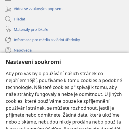
Videa se zvukovým popisem
Hledat
Materiály pro lékaře
Informace pro média a vládní úředníky
Nápověda
Nastavení soukromí
Dary
(otevřeno
nové
Aby pro vás bylo používání našich stránek co
okno)
nejpříjemnější, používáme k tomu cookies a podobné
ONLINE KNIHOVNA Strážné věže
(otevřeno
technologie. Některé cookies přispívají k tomu, aby
nové
®
JW Hub
naše stránky fungovaly a nelze je odmítnout. U jiných
okno)
(otevřeno
cookies, které používáme pouze ke zpříjemnění
nové
®
JW Library
okno)
používání stránek, se můžete rozhodnout, jestli je
přijmete nebo odmítnete. Žádná data, která uložíme
Watchtower Library
nebo získáme, nebudou nikdy prodána nebo použita
k marketingovým účelům. Pokud se chcete dozvědět