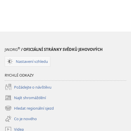
®
JW.ORG
/ OFICIÁLNÍ STRÁNKY SVĚDKŮ JEHOVOVÝCH
Nastavení vzhledu
RYCHLÉ ODKAZY
Požádejte o návštěvu
Najít shromáždění
(otevřeno
nové
Hledat regionální sjezd
(otevřeno
okno)
nové
Co je nového
okno)
Videa