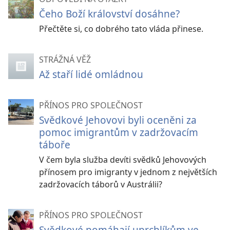
Čeho Boží království dosáhne?
Přečtěte si, co dobrého tato vláda přinese.
STRÁŽNÁ VĚŽ
Až staří lidé omládnou
PŘÍNOS PRO SPOLEČNOST
Svědkové Jehovovi byli oceněni za
pomoc imigrantům v zadržovacím
táboře
V čem byla služba devíti svědků Jehovových
přínosem pro imigranty v jednom z největších
zadržovacích táborů v Austrálii?
PŘÍNOS PRO SPOLEČNOST
Svědkové pomáhají uprchlíkům ve