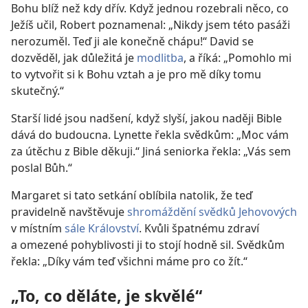
Bohu blíž než kdy dřív. Když jednou rozebrali něco, co
Ježíš učil, Robert poznamenal: „Nikdy jsem této pasáži
nerozuměl. Teď ji ale konečně chápu!“ David se
dozvěděl, jak důležitá je
modlitba
, a říká: „Pomohlo mi
to vytvořit si k Bohu vztah a je pro mě díky tomu
skutečný.“
Starší lidé jsou nadšení, když slyší, jakou naději Bible
dává do budoucna. Lynette řekla svědkům: „Moc vám
za útěchu z Bible děkuji.“ Jiná seniorka řekla: „Vás sem
poslal Bůh.“
Margaret si tato setkání oblíbila natolik, že teď
pravidelně navštěvuje
shromáždění svědků Jehovových
v místním
sále Království
. Kvůli špatnému zdraví
a omezené pohyblivosti ji to stojí hodně sil. Svědkům
řekla: „Díky vám teď všichni máme pro co žít.“
„To, co děláte, je skvělé“