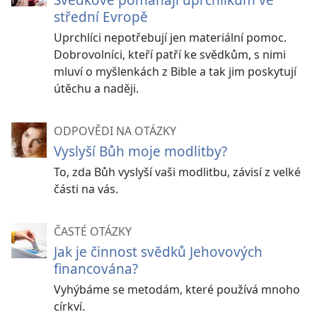
střední Evropě
Uprchlíci nepotřebují jen materiální pomoc.
Dobrovolníci, kteří patří ke svědkům, s nimi
mluví o myšlenkách z Bible a tak jim poskytují
útěchu a naději.
ODPOVĚDI NA OTÁZKY
Vyslyší Bůh moje modlitby?
To, zda Bůh vyslyší vaši modlitbu, závisí z velké
části na vás.
ČASTÉ OTÁZKY
Jak je činnost svědků Jehovových
financována?
Vyhýbáme se metodám, které používá mnoho
církví.