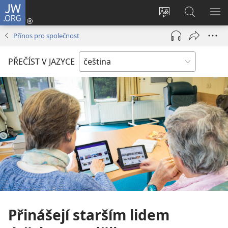
JW.ORG
Přihlásit
se
Změnit
Hledat
ZO
(otevřeno
jazyk
na
NA
Přínos pro společnost
nové
stránek
JW.ORG
okno)
PŘEČÍST V JAZYCE
Přinášejí starším lidem