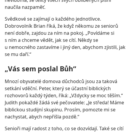
nevidomá, se texty všech svých oblíbených písní
naučila nazpaměť.
Svědkové se zajímají o každého jednotlivce.
Dobrovolník Brian říká, že když někomu ze seniorů
není dobře, zajdou za ním na pokoj. „Povídáme si
s ním a chceme vědět, jak se cítí. Někdy se
u nemocného zastavíme i jiný den, abychom zjistili, jak
se mu daří.“
„Vás sem poslal Bůh“
Mnozí obyvatelé domova důchodců jsou za taková
setkání vděční. Peter, který se účastní biblických
rozhovorů každý týden, říká: „Vždycky se moc těším.“
Judith pokaždé žádá své pečovatele: „Je středa! Máme
biblickou studijní skupinu. Prosím, pomozte mi se
nachystat, abych nepřišla pozdě.“
Senioři mají radost z toho, co se dozvídají. Také se cítí