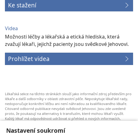
Ke stažení
Videa
Možnosti léčby a lékařská a etická hlediska, která
zvažují lékaři, jejichž pacienty jsou svědkové Jehovovi.
Prohlížet videa
Lékařská sekce na těchto stránkách slouží jako informační zdroj především pro
lékaře a další odborníky v oblasti zdravotní péče. Neposkytuje lékařské rady,
nedoporučuje konkrétní léčbu ani není náhradou za kvalifikovaného lékaře.
Citované odborné publikace nevydali svědkové Jehovovi. Jsou zde uvedené
proto, že poukazují na alternativy k transfuzím, které mohou lékaři využít.
Každý lékař má odpovědnost udržovat si přehled o nových informacích,
zvažovat a konzultovat různé možnosti léčby a pomáhat pacientům dělat
správná rozhodnutí, která budou odpovídat jejich zdravotnímu stavu a budou
Nastavení soukromí
v souladu s jejich přáními, hodnotami a vyznáním. Uvedené postupy nemusí