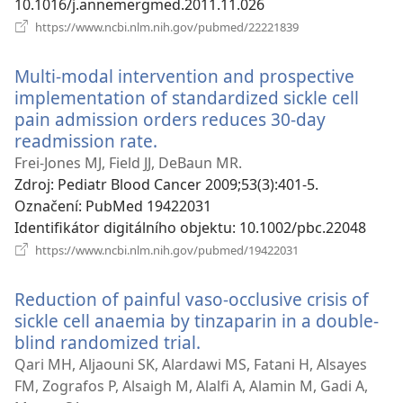
10.1016/j.annemergmed.2011.11.026
(otevřeno
https://www.ncbi.nlm.nih.gov/pubmed/22221839
nové
okno)
Multi-modal intervention and prospective
implementation of standardized sickle cell
pain admission orders reduces 30-day
readmission rate.
(otevřeno
nové
Frei-Jones MJ, Field JJ, DeBaun MR.
okno)
Zdroj
‎: Pediatr Blood Cancer 2009;53(3):401-5.
Označení
‎: PubMed 19422031
Identifikátor digitálního objektu
‎: 10.1002/pbc.22048
(otevřeno
https://www.ncbi.nlm.nih.gov/pubmed/19422031
nové
okno)
Reduction of painful vaso-occlusive crisis of
sickle cell anaemia by tinzaparin in a double-
blind randomized trial.
(otevřeno
nové
Qari MH, Aljaouni SK, Alardawi MS, Fatani H, Alsayes
okno)
FM, Zografos P, Alsaigh M, Alalfi A, Alamin M, Gadi A,