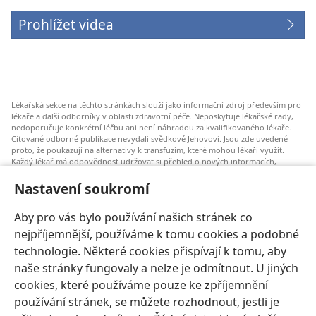
Prohlížet videa
Lékařská sekce na těchto stránkách slouží jako informační zdroj především pro
lékaře a další odborníky v oblasti zdravotní péče. Neposkytuje lékařské rady,
nedoporučuje konkrétní léčbu ani není náhradou za kvalifikovaného lékaře.
Citované odborné publikace nevydali svědkové Jehovovi. Jsou zde uvedené
proto, že poukazují na alternativy k transfuzím, které mohou lékaři využít.
Každý lékař má odpovědnost udržovat si přehled o nových informacích,
zvažovat a konzultovat různé možnosti léčby a pomáhat pacientům dělat
správná rozhodnutí, která budou odpovídat jejich zdravotnímu stavu a budou
Nastavení soukromí
v souladu s jejich přáními, hodnotami a vyznáním. Uvedené postupy nemusí
být vhodné nebo přijatelné pro všechny pacienty.
Aby pro vás bylo používání našich stránek co
Pro pacienty: Vždy se poraďte o svém zdravotním stavu a možnostech léčby se
nejpříjemnější, používáme k tomu cookies a podobné
svým lékařem nebo jiným odborníkem v oblasti lékařské péče. Pokud máte
zdravotní potíže, nechte se vyšetřit lékařem.
technologie. Některé cookies přispívají k tomu, aby
naše stránky fungovaly a nelze je odmítnout. U jiných
Používání těchto stránek se řídí Podmínkami použití.
cookies, které používáme pouze ke zpříjemnění
používání stránek, se můžete rozhodnout, jestli je