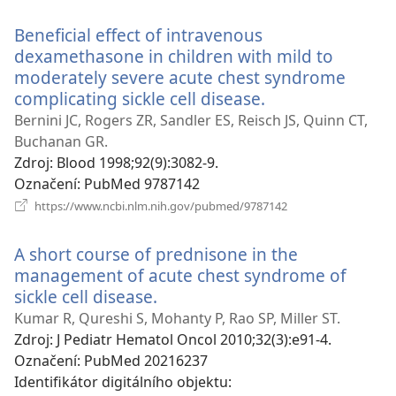
okno)
Beneficial effect of intravenous
dexamethasone in children with mild to
moderately severe acute chest syndrome
complicating sickle cell disease.
(otevřeno
nové
Bernini JC, Rogers ZR, Sandler ES, Reisch JS, Quinn CT,
okno)
Buchanan GR.
Zdroj
‎: Blood 1998;92(9):3082-9.
Označení
‎: PubMed 9787142
(otevřeno
https://www.ncbi.nlm.nih.gov/pubmed/9787142
nové
okno)
A short course of prednisone in the
management of acute chest syndrome of
sickle cell disease.
(otevřeno
nové
Kumar R, Qureshi S, Mohanty P, Rao SP, Miller ST.
okno)
Zdroj
‎: J Pediatr Hematol Oncol 2010;32(3):e91-4.
Označení
‎: PubMed 20216237
Identifikátor digitálního objektu
‎: