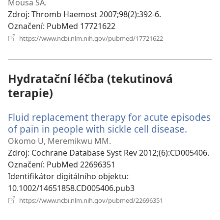
Mousa SA.
Zdroj
‎: Thromb Haemost 2007;98(2):392-6.
Označení
‎: PubMed 17721622
(otevřeno
https://www.ncbi.nlm.nih.gov/pubmed/17721622
nové
okno)
Hydratační léčba (tekutinová
terapie)
Fluid replacement therapy for acute episodes
of pain in people with sickle cell disease.
(otevř
nové
Okomo U, Meremikwu MM.
okno)
Zdroj
‎: Cochrane Database Syst Rev 2012;(6):CD005406.
Označení
‎: PubMed 22696351
Identifikátor digitálního objektu
‎:
10.1002/14651858.CD005406.pub3
(otevřeno
https://www.ncbi.nlm.nih.gov/pubmed/22696351
nové
okno)