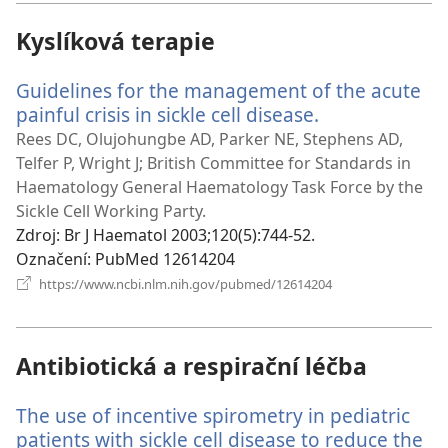
Kyslíková terapie
Guidelines for the management of the acute
painful crisis in sickle cell disease.
(otevřeno
nové
Rees DC, Olujohungbe AD, Parker NE, Stephens AD,
okno)
Telfer P, Wright J; British Committee for Standards in
Haematology General Haematology Task Force by the
Sickle Cell Working Party.
Zdroj
‎: Br J Haematol 2003;120(5):744-52.
Označení
‎: PubMed 12614204
(otevřeno
https://www.ncbi.nlm.nih.gov/pubmed/12614204
nové
okno)
Antibiotická a respirační léčba
The use of incentive spirometry in pediatric
patients with sickle cell disease to reduce the