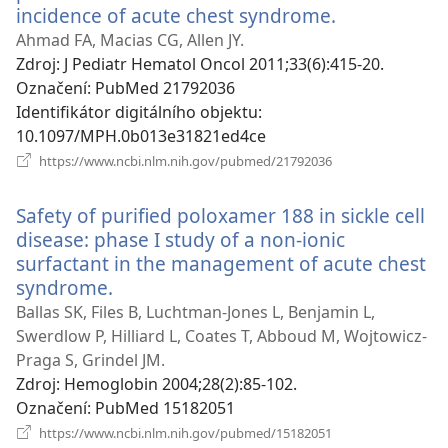
incidence of acute chest syndrome.
(otevřeno
nové
Ahmad FA, Macias CG, Allen JY.
okno)
Zdroj
‎: J Pediatr Hematol Oncol 2011;33(6):415-20.
Označení
‎: PubMed 21792036
Identifikátor digitálního objektu
‎:
10.1097/MPH.0b013e31821ed4ce
(otevřeno
https://www.ncbi.nlm.nih.gov/pubmed/21792036
nové
okno)
Safety of purified poloxamer 188 in sickle cell
disease: phase I study of a non-ionic
surfactant in the management of acute chest
syndrome.
(otevřeno
nové
Ballas SK, Files B, Luchtman-Jones L, Benjamin L,
okno)
Swerdlow P, Hilliard L, Coates T, Abboud M, Wojtowicz-
Praga S, Grindel JM.
Zdroj
‎: Hemoglobin 2004;28(2):85-102.
Označení
‎: PubMed 15182051
(otevřeno
https://www.ncbi.nlm.nih.gov/pubmed/15182051
nové