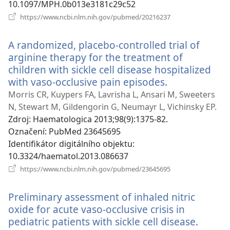
10.1097/MPH.0b013e3181c29c52
(otevřeno
https://www.ncbi.nlm.nih.gov/pubmed/20216237
nové
okno)
A randomized, placebo-controlled trial of
arginine therapy for the treatment of
children with sickle cell disease hospitalized
with vaso-occlusive pain episodes.
(otevřeno
nové
Morris CR, Kuypers FA, Lavrisha L, Ansari M, Sweeters
okno)
N, Stewart M, Gildengorin G, Neumayr L, Vichinsky EP.
Zdroj
‎: Haematologica 2013;98(9):1375-82.
Označení
‎: PubMed 23645695
Identifikátor digitálního objektu
‎:
10.3324/haematol.2013.086637
(otevřeno
https://www.ncbi.nlm.nih.gov/pubmed/23645695
nové
okno)
Preliminary assessment of inhaled nitric
oxide for acute vaso-occlusive crisis in
pediatric patients with sickle cell disease.
(otevř