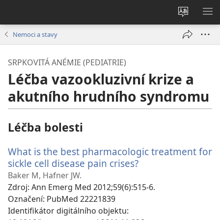
Změnit
ZO
jazyk
NA
Nemoci a stavy
stránek
SRPKOVITÁ ANÉMIE (PEDIATRIE)
Léčba vazookluzivní krize a
akutního hrudního syndromu
Léčba bolesti
What is the best pharmacologic treatment for
sickle cell disease pain crises?
(otevřeno
nové
Baker M, Hafner JW.
okno)
Zdroj
‎: Ann Emerg Med 2012;59(6):515-6.
Označení
‎: PubMed 22221839
Identifikátor digitálního objektu
‎: