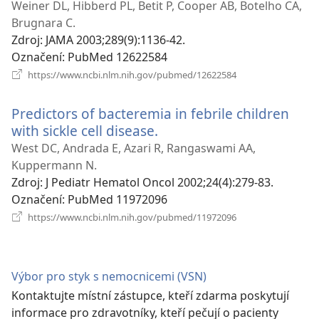
nové
Weiner DL, Hibberd PL, Betit P, Cooper AB, Botelho CA,
okno)
Brugnara C.
Zdroj
‎: JAMA 2003;289(9):1136-42.
Označení
‎: PubMed 12622584
(otevřeno
https://www.ncbi.nlm.nih.gov/pubmed/12622584
nové
okno)
Predictors of bacteremia in febrile children
with sickle cell disease.
(otevřeno
nové
West DC, Andrada E, Azari R, Rangaswami AA,
okno)
Kuppermann N.
Zdroj
‎: J Pediatr Hematol Oncol 2002;24(4):279-83.
Označení
‎: PubMed 11972096
(otevřeno
https://www.ncbi.nlm.nih.gov/pubmed/11972096
nové
okno)
Výbor pro styk s nemocnicemi (VSN)
Kontaktujte místní zástupce, kteří zdarma poskytují
informace pro zdravotníky, kteří pečují o pacienty