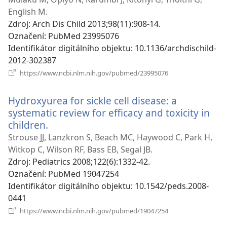
okno)
English M.
Zdroj
‎: Arch Dis Child 2013;98(11):908-14.
Označení
‎: PubMed 23995076
Identifikátor digitálního objektu
‎: 10.1136/archdischild-
2012-302387
(otevřeno
https://www.ncbi.nlm.nih.gov/pubmed/23995076
nové
okno)
Hydroxyurea for sickle cell disease: a
systematic review for efficacy and toxicity in
children.
(otevřeno
nové
Strouse JJ, Lanzkron S, Beach MC, Haywood C, Park H,
okno)
Witkop C, Wilson RF, Bass EB, Segal JB.
Zdroj
‎: Pediatrics 2008;122(6):1332-42.
Označení
‎: PubMed 19047254
Identifikátor digitálního objektu
‎: 10.1542/peds.2008-
0441
(otevřeno
https://www.ncbi.nlm.nih.gov/pubmed/19047254
nové