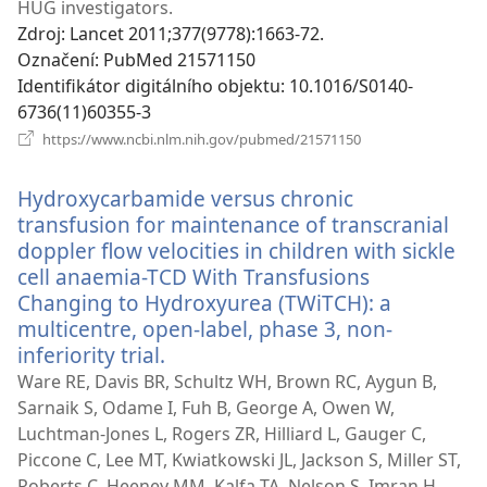
HUG investigators.
Zdroj
‎: Lancet 2011;377(9778):1663-72.
Označení
‎: PubMed 21571150
Identifikátor digitálního objektu
‎: 10.1016/S0140-
6736(11)60355-3
(otevřeno
https://www.ncbi.nlm.nih.gov/pubmed/21571150
nové
okno)
Hydroxycarbamide versus chronic
transfusion for maintenance of transcranial
doppler flow velocities in children with sickle
cell anaemia-TCD With Transfusions
Changing to Hydroxyurea (TWiTCH): a
multicentre, open-label, phase 3, non-
inferiority trial.
(otevřeno
nové
Ware RE, Davis BR, Schultz WH, Brown RC, Aygun B,
okno)
Sarnaik S, Odame I, Fuh B, George A, Owen W,
Luchtman-Jones L, Rogers ZR, Hilliard L, Gauger C,
Piccone C, Lee MT, Kwiatkowski JL, Jackson S, Miller ST,
Roberts C, Heeney MM, Kalfa TA, Nelson S, Imran H,