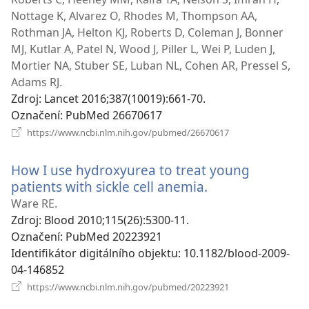
Nottage K, Alvarez O, Rhodes M, Thompson AA,
Rothman JA, Helton KJ, Roberts D, Coleman J, Bonner
MJ, Kutlar A, Patel N, Wood J, Piller L, Wei P, Luden J,
Mortier NA, Stuber SE, Luban NL, Cohen AR, Pressel S,
Adams RJ.
Zdroj
‎: Lancet 2016;387(10019):661-70.
Označení
‎: PubMed 26670617
(otevřeno
https://www.ncbi.nlm.nih.gov/pubmed/26670617
nové
okno)
How I use hydroxyurea to treat young
patients with sickle cell anemia.
(otevřeno
nové
Ware RE.
okno)
Zdroj
‎: Blood 2010;115(26):5300-11.
Označení
‎: PubMed 20223921
Identifikátor digitálního objektu
‎: 10.1182/blood-2009-
04-146852
(otevřeno
https://www.ncbi.nlm.nih.gov/pubmed/20223921
nové