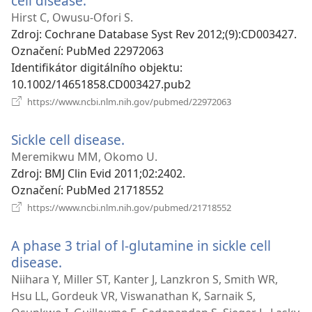
cell disease.
(otevřeno
nové
Hirst C, Owusu-Ofori S.
okno)
Zdroj
‎: Cochrane Database Syst Rev 2012;(9):CD003427.
Označení
‎: PubMed 22972063
Identifikátor digitálního objektu
‎:
10.1002/14651858.CD003427.pub2
(otevřeno
https://www.ncbi.nlm.nih.gov/pubmed/22972063
nové
okno)
Sickle cell disease.
(otevřeno
nové
Meremikwu MM, Okomo U.
okno)
Zdroj
‎: BMJ Clin Evid 2011;02:2402.
Označení
‎: PubMed 21718552
(otevřeno
https://www.ncbi.nlm.nih.gov/pubmed/21718552
nové
okno)
A phase 3 trial of l-glutamine in sickle cell
disease.
(otevřeno
nové
Niihara Y, Miller ST, Kanter J, Lanzkron S, Smith WR,
okno)
Hsu LL, Gordeuk VR, Viswanathan K, Sarnaik S,