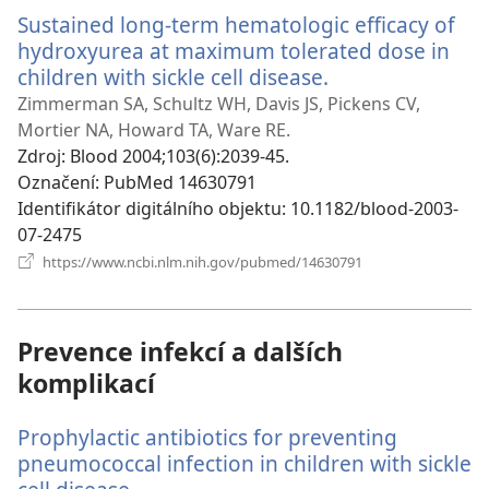
okno)
Sustained long-term hematologic efficacy of
hydroxyurea at maximum tolerated dose in
children with sickle cell disease.
(otevřeno
nové
Zimmerman SA, Schultz WH, Davis JS, Pickens CV,
okno)
Mortier NA, Howard TA, Ware RE.
Zdroj
‎: Blood 2004;103(6):2039-45.
Označení
‎: PubMed 14630791
Identifikátor digitálního objektu
‎: 10.1182/blood-2003-
07-2475
(otevřeno
https://www.ncbi.nlm.nih.gov/pubmed/14630791
nové
okno)
Prevence infekcí a dalších
komplikací
Prophylactic antibiotics for preventing
pneumococcal infection in children with sickle