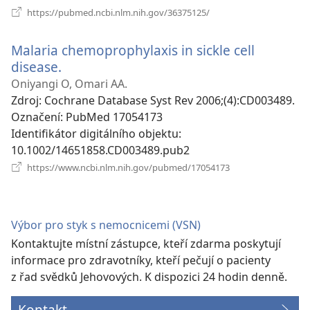
(otevřeno
https://pubmed.ncbi.nlm.nih.gov/36375125/
nové
okno)
Malaria chemoprophylaxis in sickle cell
disease.
(otevřeno
nové
Oniyangi O, Omari AA.
okno)
Zdroj
‎: Cochrane Database Syst Rev 2006;(4):CD003489.
Označení
‎: PubMed 17054173
Identifikátor digitálního objektu
‎:
10.1002/14651858.CD003489.pub2
(otevřeno
https://www.ncbi.nlm.nih.gov/pubmed/17054173
nové
okno)
Výbor pro styk s nemocnicemi (VSN)
Kontaktujte místní zástupce, kteří zdarma poskytují
informace pro zdravotníky, kteří pečují o pacienty
z řad svědků Jehovových. K dispozici 24 hodin denně.
Kontakt