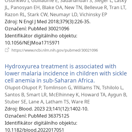
Osunkwo I, Guillaume E, Sadanandan S, Sieger L, Lasky
JL, Panosyan EH, Blake OA, New TN, Bellevue R, Tran LT,
Razon RL, Stark CW, Neumayr LD, Vichinsky EP
Zdroj
‎: N Engl J Med 2018;379(3):226-35.
Označení
‎: PubMed 30021096
Identifikátor digitálního objektu
‎:
10.1056/NEJMoa1715971
(otevřeno
https://www.ncbi.nlm.nih.gov/pubmed/30021096
nové
okno)
Hydroxyurea treatment is associated with
lower malaria incidence in children with sickle
cell anemia in sub-Saharan Africa.
(otevřeno
nové
Olupot-Olupot P, Tomlinson G, Williams TN, Tshilolo L,
okno)
Santos B, Smart LR, McElhinney K, Howard TA, Aygun B,
Stuber SE, Lane A, Latham TS, Ware RE
Zdroj
‎: Blood. 2023 23;141(12):1402-10.
Označení
‎: PubMed 36375125
Identifikátor digitálního objektu
‎:
10.1182/blood.2022017051