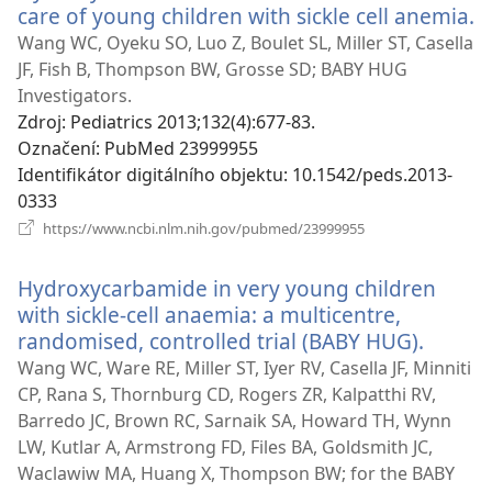
care of young children with sickle cell anemia.
(
n
Wang WC, Oyeku SO, Luo Z, Boulet SL, Miller ST, Casella
o
JF, Fish B, Thompson BW, Grosse SD; BABY HUG
Investigators.
Zdroj
‎: Pediatrics 2013;132(4):677-83.
Označení
‎: PubMed 23999955
Identifikátor digitálního objektu
‎: 10.1542/peds.2013-
0333
(otevřeno
https://www.ncbi.nlm.nih.gov/pubmed/23999955
nové
okno)
Hydroxycarbamide in very young children
with sickle-cell anaemia: a multicentre,
randomised, controlled trial (BABY HUG).
(otevř
nové
Wang WC, Ware RE, Miller ST, Iyer RV, Casella JF, Minniti
okno)
CP, Rana S, Thornburg CD, Rogers ZR, Kalpatthi RV,
Barredo JC, Brown RC, Sarnaik SA, Howard TH, Wynn
LW, Kutlar A, Armstrong FD, Files BA, Goldsmith JC,
Waclawiw MA, Huang X, Thompson BW; for the BABY