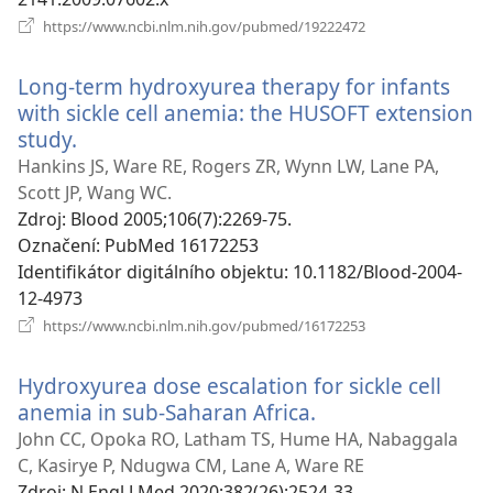
(otevřeno
https://www.ncbi.nlm.nih.gov/pubmed/19222472
nové
okno)
Long-term hydroxyurea therapy for infants
with sickle cell anemia: the HUSOFT extension
study.
(otevřeno
nové
Hankins JS, Ware RE, Rogers ZR, Wynn LW, Lane PA,
okno)
Scott JP, Wang WC.
Zdroj
‎: Blood 2005;106(7):2269-75.
Označení
‎: PubMed 16172253
Identifikátor digitálního objektu
‎: 10.1182/Blood-2004-
12-4973
(otevřeno
https://www.ncbi.nlm.nih.gov/pubmed/16172253
nové
okno)
Hydroxyurea dose escalation for sickle cell
anemia in sub-Saharan Africa.
(otevřeno
nové
John CC, Opoka RO, Latham TS, Hume HA, Nabaggala
okno)
C, Kasirye P, Ndugwa CM, Lane A, Ware RE
Zdroj
‎: N Engl J Med 2020;382(26):2524-33.