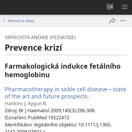
Změnit
ZO
jazyk
NA
Nemoci a stavy
stránek
SRPKOVITÁ ANÉMIE (PEDIATRIE)
Prevence krizí
Farmakologická indukce fetálního
hemoglobinu
Pharmacotherapy in sickle cell disease—state
of the art and future prospects.
(otevřeno
nové
Hankins J, Aygun B.
okno)
Zdroj
‎: Br J Haematol 2009;145(3):296-308.
Označení
‎: PubMed 19222472
Identifikátor digitálního objektu
‎: 10.1111/j.1365-
2141.2009.07602.x