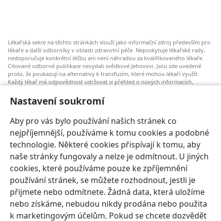
Lékařská sekce na těchto stránkách slouží jako informační zdroj především pro
lékaře a další odborníky v oblasti zdravotní péče. Neposkytuje lékařské rady,
nedoporučuje konkrétní léčbu ani není náhradou za kvalifikovaného lékaře.
Citované odborné publikace nevydali svědkové Jehovovi. Jsou zde uvedené
proto, že poukazují na alternativy k transfuzím, které mohou lékaři využít.
Každý lékař má odpovědnost udržovat si přehled o nových informacích,
zvažovat a konzultovat různé možnosti léčby a pomáhat pacientům dělat
správná rozhodnutí, která budou odpovídat jejich zdravotnímu stavu a budou
Nastavení soukromí
v souladu s jejich přáními, hodnotami a vyznáním. Uvedené postupy nemusí
být vhodné nebo přijatelné pro všechny pacienty.
Aby pro vás bylo používání našich stránek co
Pro pacienty: Vždy se poraďte o svém zdravotním stavu a možnostech léčby se
nejpříjemnější, používáme k tomu cookies a podobné
svým lékařem nebo jiným odborníkem v oblasti lékařské péče. Pokud máte
zdravotní potíže, nechte se vyšetřit lékařem.
technologie. Některé cookies přispívají k tomu, aby
naše stránky fungovaly a nelze je odmítnout. U jiných
Používání těchto stránek se řídí Podmínkami použití.
cookies, které používáme pouze ke zpříjemnění
používání stránek, se můžete rozhodnout, jestli je
přijmete nebo odmítnete. Žádná data, která uložíme
nebo získáme, nebudou nikdy prodána nebo použita
Nastavení vzhledu
k marketingovým účelům. Pokud se chcete dozvědět