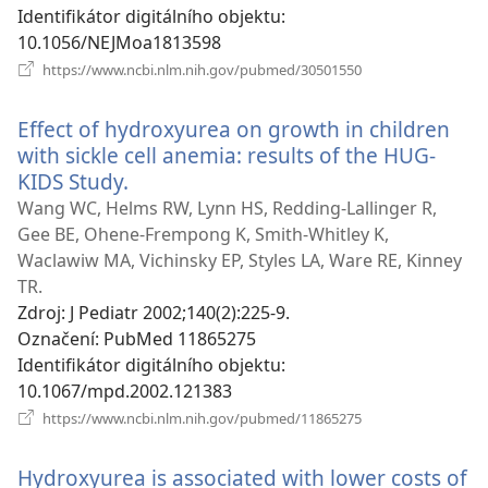
Identifikátor digitálního objektu
‎:
10.1056/NEJMoa1813598
(otevřeno
https://www.ncbi.nlm.nih.gov/pubmed/30501550
nové
okno)
Effect of hydroxyurea on growth in children
with sickle cell anemia: results of the HUG-
KIDS Study.
(otevřeno
nové
Wang WC, Helms RW, Lynn HS, Redding-Lallinger R,
okno)
Gee BE, Ohene-Frempong K, Smith-Whitley K,
Waclawiw MA, Vichinsky EP, Styles LA, Ware RE, Kinney
TR.
Zdroj
‎: J Pediatr 2002;140(2):225-9.
Označení
‎: PubMed 11865275
Identifikátor digitálního objektu
‎:
10.1067/mpd.2002.121383
(otevřeno
https://www.ncbi.nlm.nih.gov/pubmed/11865275
nové
okno)
Hydroxyurea is associated with lower costs of