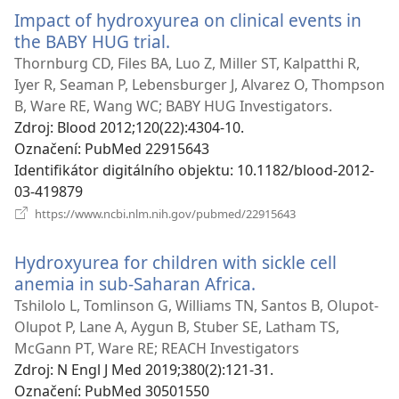
okno)
Impact of hydroxyurea on clinical events in
the BABY HUG trial.
(otevřeno
nové
Thornburg CD, Files BA, Luo Z, Miller ST, Kalpatthi R,
okno)
Iyer R, Seaman P, Lebensburger J, Alvarez O, Thompson
B, Ware RE, Wang WC; BABY HUG Investigators.
Zdroj
‎: Blood 2012;120(22):4304-10.
Označení
‎: PubMed 22915643
Identifikátor digitálního objektu
‎: 10.1182/blood-2012-
03-419879
(otevřeno
https://www.ncbi.nlm.nih.gov/pubmed/22915643
nové
okno)
Hydroxyurea for children with sickle cell
anemia in sub-Saharan Africa.
(otevřeno
nové
Tshilolo L, Tomlinson G, Williams TN, Santos B, Olupot-
okno)
Olupot P, Lane A, Aygun B, Stuber SE, Latham TS,
McGann PT, Ware RE; REACH Investigators
Zdroj
‎: N Engl J Med 2019;380(2):121-31.
Označení
‎: PubMed 30501550