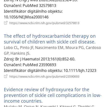
Označení
‎: PubMed 32579813
Identifikátor digitálního objektu
‎:
10.1056/NEJMoa2000146
(otevřeno
https://www.ncbi.nlm.nih.gov/pubmed/32579813
nové
okno)
The effect of hydroxcarbamide therapy on
survival of children with sickle cell disease.
(ote
nové
Lobo CL, Pinto JF, Nascimento EM, Moura PG, Cardoso
okno
GP, Hankins JS.
Zdroj
‎: Br J Haematol 2013;161(6):852-60.
Označení
‎: PubMed 23590693
Identifikátor digitálního objektu
‎: 10.1111/bjh.12323
(otevřeno
https://www.ncbi.nlm.nih.gov/pubmed/23590693
nové
okno)
Evidence review of hydroxyurea for the
prevention of sickle cell complications in low-
income countries.
(otevřeno
nové
Mulaku M, Opiyo N, Karumbi J, Kitonyi G, Thoithi G,