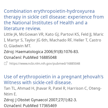
nové
okno)
Combination erythropoietin-hydroxyurea
therapy in sickle cell disease: experience from
the National Institutes of Health and a
literature review.
(otevřeno
nové
Little JA, McGowan VR, Kato GJ, Partovi KS, Feld JJ, Maric
okno)
I, Martyr S, Taylor JG 6th, Machado RF, Heller T, Castro
O, Gladwin MT.
Zdroj
‎: Haematologica 2006;91(8):1076-83.
Označení
‎: PubMed 16885048
(otevřeno
https://www.ncbi.nlm.nih.gov/pubmed/16885048
nové
okno)
Use of erythropoietin in a pregnant Jehovah's
Witness with sickle-cell disease.
(otevřeno
nové
Tan TL, Ahmad H, Jhavar R, Patel R, Harrison C, Oteng-
okno)
Ntim E.
Zdroj
‎: J Obstet Gynaecol 2007;27(1):82-3.
Označení
‎: PubMed 17365469