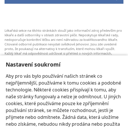
Lékařská sekce na těchto stránkách slouží jako informační zdroj především pro
lékaře a další odborníky v oblasti zdravotní péče. Neposkytuje lékařské rady,
nedoporučuje konkrétní léčbu ani není náhradou za kvalifikovaného lékaře.
Citované odborné publikace nevydali svědkové Jehovovi. Jsou zde uvedené
proto, že poukazují na alternativy k transfuzím, které mohou lékaři využít.
Každý lékař má odpovědnost udržovat si přehled o nových informacích,
zvažovat a konzultovat různé možnosti léčby a pomáhat pacientům dělat
správná rozhodnutí, která budou odpovídat jejich zdravotnímu stavu a budou
Nastavení soukromí
v souladu s jejich přáními, hodnotami a vyznáním. Uvedené postupy nemusí
být vhodné nebo přijatelné pro všechny pacienty.
Aby pro vás bylo používání našich stránek co
Pro pacienty: Vždy se poraďte o svém zdravotním stavu a možnostech léčby se
nejpříjemnější, používáme k tomu cookies a podobné
svým lékařem nebo jiným odborníkem v oblasti lékařské péče. Pokud máte
zdravotní potíže, nechte se vyšetřit lékařem.
technologie. Některé cookies přispívají k tomu, aby
naše stránky fungovaly a nelze je odmítnout. U jiných
Používání těchto stránek se řídí Podmínkami použití.
cookies, které používáme pouze ke zpříjemnění
používání stránek, se můžete rozhodnout, jestli je
přijmete nebo odmítnete. Žádná data, která uložíme
nebo získáme, nebudou nikdy prodána nebo použita
Nastavení vzhledu