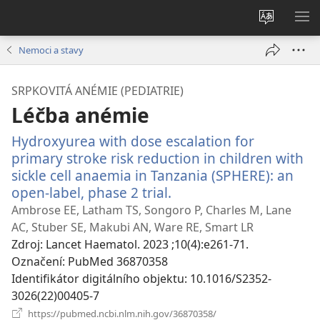
Změnit
ZO
jazyk
NA
Nemoci a stavy
stránek
SRPKOVITÁ ANÉMIE (PEDIATRIE)
Léčba anémie
Hydroxyurea with dose escalation for
primary stroke risk reduction in children with
sickle cell anaemia in Tanzania (SPHERE): an
open-label, phase 2 trial.
(otevřeno
nové
Ambrose EE, Latham TS, Songoro P, Charles M, Lane
okno)
AC, Stuber SE, Makubi AN, Ware RE, Smart LR
Zdroj
‎: Lancet Haematol. 2023 ;10(4):e261-71.
Označení
‎: PubMed 36870358
Identifikátor digitálního objektu
‎: 10.1016/S2352-
3026(22)00405-7
(otevřeno
https://pubmed.ncbi.nlm.nih.gov/36870358/