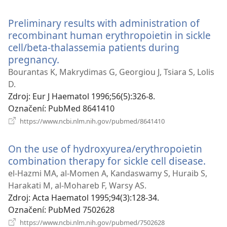
nové
okno)
Preliminary results with administration of
recombinant human erythropoietin in sickle
cell/beta-thalassemia patients during
pregnancy.
(otevřeno
nové
Bourantas K, Makrydimas G, Georgiou J, Tsiara S, Lolis
okno)
D.
Zdroj
‎: Eur J Haematol 1996;56(5):326-8.
Označení
‎: PubMed 8641410
(otevřeno
https://www.ncbi.nlm.nih.gov/pubmed/8641410
nové
okno)
On the use of hydroxyurea/erythropoietin
combination therapy for sickle cell disease.
(ote
nov
el-Hazmi MA, al-Momen A, Kandaswamy S, Huraib S,
okno
Harakati M, al-Mohareb F, Warsy AS.
Zdroj
‎: Acta Haematol 1995;94(3):128-34.
Označení
‎: PubMed 7502628
(otevřeno
https://www.ncbi.nlm.nih.gov/pubmed/7502628