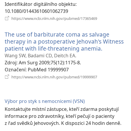
Identifikátor digitálního objektu
‎:
10.1080/01443610601062739
(otevřeno
https://www.ncbi.nlm.nih.gov/pubmed/17365469
nové
okno)
The use of barbiturate coma as salvage
therapy in a postoperative Jehovah's Witness
patient with life-threatening anemia.
(otevřeno
nové
Wang SW, Badami CD, Deitch EA.
okno)
Zdroj
‎: Am Surg 2009;75(12):1175-8.
Označení
‎: PubMed 19999907
(otevřeno
https://www.ncbi.nlm.nih.gov/pubmed/19999907
nové
okno)
Výbor pro styk s nemocnicemi (VSN)
Kontaktujte místní zástupce, kteří zdarma poskytují
informace pro zdravotníky, kteří pečují o pacienty
z řad svědků Jehovových. K dispozici 24 hodin denně.