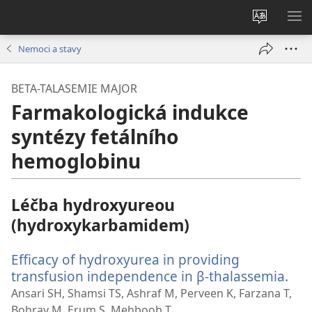
Změnit
ZO
jazyk
NA
Nemoci a stavy
stránek
BETA-TALASEMIE MAJOR
Farmakologická indukce
syntézy fetálního
hemoglobinu
Léčba hydroxyureou
(hydroxykarbamidem)
Efficacy of hydroxyurea in providing
transfusion independence in β-thalassemia.
(ot
nov
Ansari SH, Shamsi TS, Ashraf M, Perveen K, Farzana T,
okn
Bohray M, Erum S, Mehboob T.