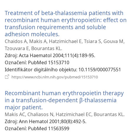
nové
okno)
Treatment of beta-thalassemia patients with
recombinant human erythropoietin: effect on
transfusion requirements and soluble
adhesion molecules.
(otevřeno
nové
Chaidos A, Makis A, Hatzimichael E, Tsiara S, Gouva M,
okno)
Tzouvara E, Bourantas KL.
Zdroj
‎: Acta Haematol 2004;111(4):189-95.
Označení
‎: PubMed 15153710
Identifikátor digitálního objektu
‎: 10.1159/000077551
(otevřeno
https://www.ncbi.nlm.nih.gov/pubmed/15153710
nové
okno)
Recombinant human erythropoietin therapy
in a transfusion-dependent β-thalassemia
major patient.
(otevřeno
nové
Makis AC, Chaliasos N, Hatzimichael EC, Bourantas KL.
okno)
Zdroj
‎: Ann Hematol 2001;80(8):492-5.
Označení
‎: PubMed 11563599