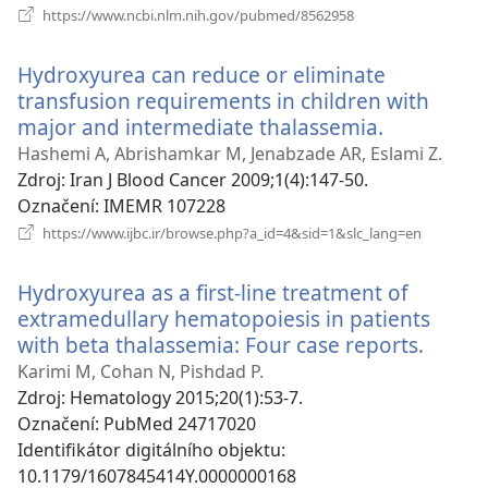
(otevřeno
https://www.ncbi.nlm.nih.gov/pubmed/8562958
nové
okno)
Hydroxyurea can reduce or eliminate
transfusion requirements in children with
major and intermediate thalassemia.
(otevřeno
nové
Hashemi A, Abrishamkar M, Jenabzade AR, Eslami Z.
okno)
Zdroj
‎: Iran J Blood Cancer 2009;1(4):147-50.
Označení
‎: IMEMR 107228
(otevřeno
https://www.ijbc.ir/browse.php?a_id=4&sid=1&slc_lang=en
nové
okno)
Hydroxyurea as a first-line treatment of
extramedullary hematopoiesis in patients
with beta thalassemia: Four case reports.
(otev
nové
Karimi M, Cohan N, Pishdad P.
okno)
Zdroj
‎: Hematology 2015;20(1):53-7.
Označení
‎: PubMed 24717020
Identifikátor digitálního objektu
‎:
10.1179/1607845414Y.0000000168