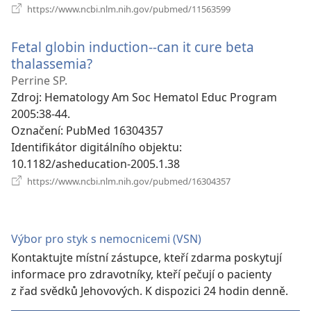
(otevřeno
https://www.ncbi.nlm.nih.gov/pubmed/11563599
nové
okno)
Fetal globin induction--can it cure beta
thalassemia?
(otevřeno
nové
Perrine SP.
okno)
Zdroj
‎: Hematology Am Soc Hematol Educ Program
2005:38-44.
Označení
‎: PubMed 16304357
Identifikátor digitálního objektu
‎:
10.1182/asheducation-2005.1.38
(otevřeno
https://www.ncbi.nlm.nih.gov/pubmed/16304357
nové
okno)
Výbor pro styk s nemocnicemi (VSN)
Kontaktujte místní zástupce, kteří zdarma poskytují
informace pro zdravotníky, kteří pečují o pacienty
z řad svědků Jehovových. K dispozici 24 hodin denně.