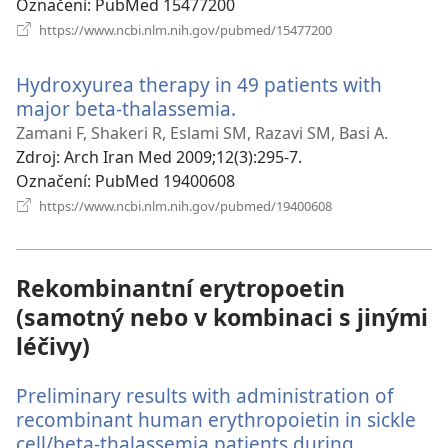
Označení
‎: PubMed 15477200
(otevřeno
https://www.ncbi.nlm.nih.gov/pubmed/15477200
nové
okno)
Hydroxyurea therapy in 49 patients with
major beta-thalassemia.
(otevřeno
nové
Zamani F, Shakeri R, Eslami SM, Razavi SM, Basi A.
okno)
Zdroj
‎: Arch Iran Med 2009;12(3):295-7.
Označení
‎: PubMed 19400608
(otevřeno
https://www.ncbi.nlm.nih.gov/pubmed/19400608
nové
okno)
Rekombinantní erytropoetin
(samotný nebo v kombinaci s jinými
léčivy)
Preliminary results with administration of
recombinant human erythropoietin in sickle
cell/beta-thalassemia patients during