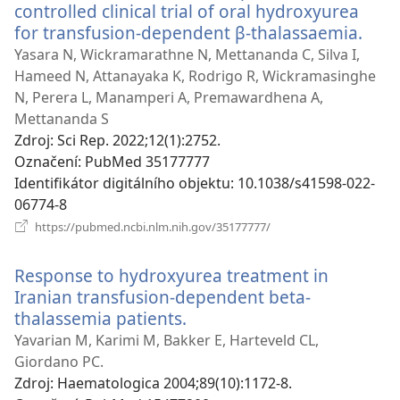
controlled clinical trial of oral hydroxyurea
for transfusion-dependent β-thalassaemia.
(ote
nov
Yasara N, Wickramarathne N, Mettananda C, Silva I,
okno
Hameed N, Attanayaka K, Rodrigo R, Wickramasinghe
N, Perera L, Manamperi A, Premawardhena A,
Mettananda S
Zdroj
‎: Sci Rep. 2022;12(1):2752.
Označení
‎: PubMed 35177777
Identifikátor digitálního objektu
‎: 10.1038/s41598-022-
06774-8
(otevřeno
https://pubmed.ncbi.nlm.nih.gov/35177777/
nové
okno)
Response to hydroxyurea treatment in
Iranian transfusion-dependent beta-
thalassemia patients.
(otevřeno
nové
Yavarian M, Karimi M, Bakker E, Harteveld CL,
okno)
Giordano PC.
Zdroj
‎: Haematologica 2004;89(10):1172-8.