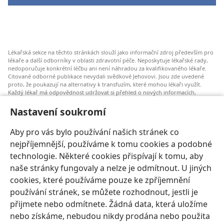
Lékařská sekce na těchto stránkách slouží jako informační zdroj především pro
lékaře a další odborníky v oblasti zdravotní péče. Neposkytuje lékařské rady,
nedoporučuje konkrétní léčbu ani není náhradou za kvalifikovaného lékaře.
Citované odborné publikace nevydali svědkové Jehovovi. Jsou zde uvedené
proto, že poukazují na alternativy k transfuzím, které mohou lékaři využít.
Každý lékař má odpovědnost udržovat si přehled o nových informacích,
zvažovat a konzultovat různé možnosti léčby a pomáhat pacientům dělat
správná rozhodnutí, která budou odpovídat jejich zdravotnímu stavu a budou
Nastavení soukromí
v souladu s jejich přáními, hodnotami a vyznáním. Uvedené postupy nemusí
být vhodné nebo přijatelné pro všechny pacienty.
Aby pro vás bylo používání našich stránek co
Pro pacienty: Vždy se poraďte o svém zdravotním stavu a možnostech léčby se
nejpříjemnější, používáme k tomu cookies a podobné
svým lékařem nebo jiným odborníkem v oblasti lékařské péče. Pokud máte
zdravotní potíže, nechte se vyšetřit lékařem.
technologie. Některé cookies přispívají k tomu, aby
naše stránky fungovaly a nelze je odmítnout. U jiných
Používání těchto stránek se řídí Podmínkami použití.
cookies, které používáme pouze ke zpříjemnění
používání stránek, se můžete rozhodnout, jestli je
přijmete nebo odmítnete. Žádná data, která uložíme
nebo získáme, nebudou nikdy prodána nebo použita
Nastavení vzhledu