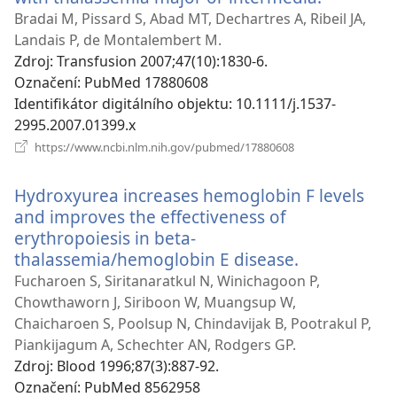
nové
Bradai M, Pissard S, Abad MT, Dechartres A, Ribeil JA,
okno)
Landais P, de Montalembert M.
Zdroj
‎: Transfusion 2007;47(10):1830-6.
Označení
‎: PubMed 17880608
Identifikátor digitálního objektu
‎: 10.1111/j.1537-
2995.2007.01399.x
(otevřeno
https://www.ncbi.nlm.nih.gov/pubmed/17880608
nové
okno)
Hydroxyurea increases hemoglobin F levels
and improves the effectiveness of
erythropoiesis in beta-
thalassemia/hemoglobin E disease.
(otevřeno
nové
Fucharoen S, Siritanaratkul N, Winichagoon P,
okno)
Chowthaworn J, Siriboon W, Muangsup W,
Chaicharoen S, Poolsup N, Chindavijak B, Pootrakul P,
Piankijagum A, Schechter AN, Rodgers GP.
Zdroj
‎: Blood 1996;87(3):887-92.
Označení
‎: PubMed 8562958