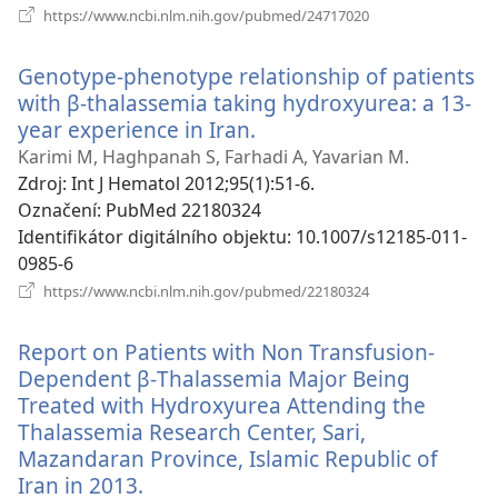
(otevřeno
https://www.ncbi.nlm.nih.gov/pubmed/24717020
nové
okno)
Genotype-phenotype relationship of patients
with β-thalassemia taking hydroxyurea: a 13-
year experience in Iran.
(otevřeno
nové
Karimi M, Haghpanah S, Farhadi A, Yavarian M.
okno)
Zdroj
‎: Int J Hematol 2012;95(1):51-6.
Označení
‎: PubMed 22180324
Identifikátor digitálního objektu
‎: 10.1007/s12185-011-
0985-6
(otevřeno
https://www.ncbi.nlm.nih.gov/pubmed/22180324
nové
okno)
Report on Patients with Non Transfusion-
Dependent β-Thalassemia Major Being
Treated with Hydroxyurea Attending the
Thalassemia Research Center, Sari,
Mazandaran Province, Islamic Republic of
Iran in 2013.
(otevřeno