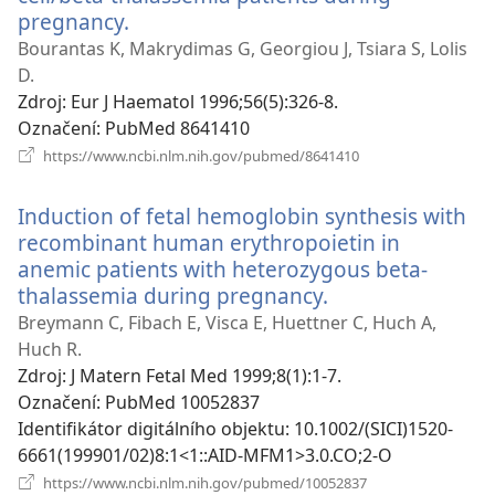
pregnancy.
(otevřeno
nové
Bourantas K, Makrydimas G, Georgiou J, Tsiara S, Lolis
okno)
D.
Zdroj
‎: Eur J Haematol 1996;56(5):326-8.
Označení
‎: PubMed 8641410
(otevřeno
https://www.ncbi.nlm.nih.gov/pubmed/8641410
nové
okno)
Induction of fetal hemoglobin synthesis with
recombinant human erythropoietin in
anemic patients with heterozygous beta-
thalassemia during pregnancy.
(otevřeno
nové
Breymann C, Fibach E, Visca E, Huettner C, Huch A,
okno)
Huch R.
Zdroj
‎: J Matern Fetal Med 1999;8(1):1-7.
Označení
‎: PubMed 10052837
Identifikátor digitálního objektu
‎: 10.1002/(SICI)1520-
6661(199901/02)8:1<1::AID-MFM1>3.0.CO;2-O
(otevřeno
https://www.ncbi.nlm.nih.gov/pubmed/10052837