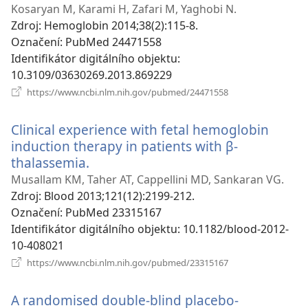
nové
Kosaryan M, Karami H, Zafari M, Yaghobi N.
okno)
Zdroj
‎: Hemoglobin 2014;38(2):115-8.
Označení
‎: PubMed 24471558
Identifikátor digitálního objektu
‎:
10.3109/03630269.2013.869229
(otevřeno
https://www.ncbi.nlm.nih.gov/pubmed/24471558
nové
okno)
Clinical experience with fetal hemoglobin
induction therapy in patients with β-
thalassemia.
(otevřeno
nové
Musallam KM, Taher AT, Cappellini MD, Sankaran VG.
okno)
Zdroj
‎: Blood 2013;121(12):2199-212.
Označení
‎: PubMed 23315167
Identifikátor digitálního objektu
‎: 10.1182/blood-2012-
10-408021
(otevřeno
https://www.ncbi.nlm.nih.gov/pubmed/23315167
nové
okno)
A randomised double-blind placebo-