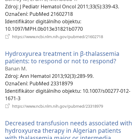
Zdroj
‎: J Pediatr Hematol Oncol 2011;33(5):339-43.
Označení
‎: PubMed 21602718
Identifikátor digitálního objektu
‎:
10.1097/MPH.0b013e31821b0770
(otevřeno
https://www.ncbi.nlm.nih.gov/pubmed/21602718
nové
okno)
Hydroxyurea treatment in β-thalassemia
patients: to respond or not to respond?
(otevře
nové
Banan M.
okno)
Zdroj
‎: Ann Hematol 2013;92(3):289-99.
Označení
‎: PubMed 23318979
Identifikátor digitálního objektu
‎: 10.1007/s00277-012-
1671-3
(otevřeno
https://www.ncbi.nlm.nih.gov/pubmed/23318979
nové
okno)
Decreased transfusion needs associated with
hydroxyurea therapy in Algerian patients
with thalassemia major or intermedia.
(otevřen