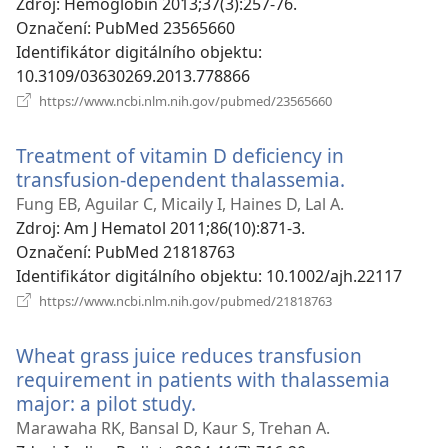
Zdroj
‎: Hemoglobin 2013;37(3):257-76.
Označení
‎: PubMed 23565660
Identifikátor digitálního objektu
‎:
10.3109/03630269.2013.778866
(otevřeno
https://www.ncbi.nlm.nih.gov/pubmed/23565660
nové
okno)
Treatment of vitamin D deficiency in
transfusion-dependent thalassemia.
(otevřeno
nové
Fung EB, Aguilar C, Micaily I, Haines D, Lal A.
okno)
Zdroj
‎: Am J Hematol 2011;86(10):871-3.
Označení
‎: PubMed 21818763
Identifikátor digitálního objektu
‎: 10.1002/ajh.22117
(otevřeno
https://www.ncbi.nlm.nih.gov/pubmed/21818763
nové
okno)
Wheat grass juice reduces transfusion
requirement in patients with thalassemia
major: a pilot study.
(otevřeno
nové
Marawaha RK, Bansal D, Kaur S, Trehan A.