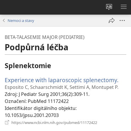
Změnit
ZO
jazyk
NA
Nemoci a stavy
stránek
BETA-TALASEMIE MAJOR (PEDIATRIE)
Podpůrná léčba
Splenektomie
Experience with laparoscopic splenectomy.
(ote
nov
Esposito C, Schaarschmidt K, Settimi A, Montupet P.
okno
Zdroj
‎: J Pediatr Surg 2001;36(2):309-11.
Označení
‎: PubMed 11172422
Identifikátor digitálního objektu
‎:
10.1053/jpsu.2001.20703
(otevřeno
https://www.ncbi.nlm.nih.gov/pubmed/11172422
nové