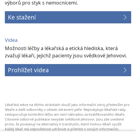
výborů pro styk s nemocnicemi.
Ke stažení
Videa
Možnosti léčby a lékařská a etická hlediska, která
zvažují lékaři, jejichž pacienty jsou svědkové Jehovovi.
Prohlížet videa
Lékařská sekce na těchto stránkách slouží jako informační zdroj především pro
lékaře a další odborníky v oblasti zdravotní péče. Neposkytuje lékařské rady,
nedoporučuje konkrétní léčbu ani není náhradou za kvalifikovaného lékaře.
Citované odborné publikace nevydali svědkové Jehovovi. Jsou zde uvedené
proto, že poukazují na alternativy k transfuzím, které mohou lékaři využít.
Každý lékař má odpovědnost udržovat si přehled o nových informacích,
zvažovat a konzultovat různé možnosti léčby a pomáhat pacientům dělat