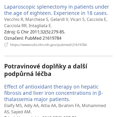
okno)
Laparoscopic splenectomy in patients under
the age of eighteen. Experience in 18 cases.
(ot
nov
Vecchio R, Marchese S, Gelardi V, Vicari S, Cacciola E,
okn
Cacciola RR, Intagliata E.
Zdroj
‎: G Chir 2011;32(5):279-85.
Označení
‎: PubMed 21619784
(otevřeno
https://www.ncbi.nlm.nih.gov/pubmed/21619784
nové
okno)
Potravinové doplňky a další
podpůrná léčba
Effect of antioxidant therapy on hepatic
fibrosis and liver iron concentrations in β-
thalassemia major patients.
(otevřeno
nové
Elalfy MS, Adly AA, Attia AA, Ibrahim FA, Mohammed
okno)
AS, Sayed AM.