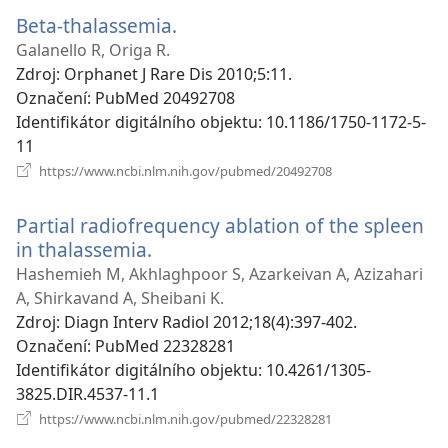
okno)
Beta-thalassemia.
(otevřeno
nové
Galanello R, Origa R.
okno)
Zdroj
‎: Orphanet J Rare Dis 2010;5:11.
Označení
‎: PubMed 20492708
Identifikátor digitálního objektu
‎: 10.1186/1750-1172-5-
11
(otevřeno
https://www.ncbi.nlm.nih.gov/pubmed/20492708
nové
okno)
Partial radiofrequency ablation of the spleen
in thalassemia.
(otevřeno
nové
Hashemieh M, Akhlaghpoor S, Azarkeivan A, Azizahari
okno)
A, Shirkavand A, Sheibani K.
Zdroj
‎: Diagn Interv Radiol 2012;18(4):397-402.
Označení
‎: PubMed 22328281
Identifikátor digitálního objektu
‎: 10.4261/1305-
3825.DIR.4537-11.1
(otevřeno
https://www.ncbi.nlm.nih.gov/pubmed/22328281
nové