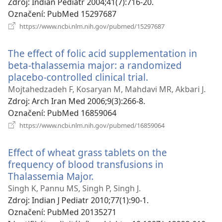
okno)
Zdroj
‎: Indian Pediatr 2004;41(7):716-20.
Označení
‎: PubMed 15297687
(otevřeno
https://www.ncbi.nlm.nih.gov/pubmed/15297687
nové
okno)
The effect of folic acid supplementation in
beta-thalassemia major: a randomized
placebo-controlled clinical trial.
(otevřeno
nové
Mojtahedzadeh F, Kosaryan M, Mahdavi MR, Akbari J.
okno)
Zdroj
‎: Arch Iran Med 2006;9(3):266-8.
Označení
‎: PubMed 16859064
(otevřeno
https://www.ncbi.nlm.nih.gov/pubmed/16859064
nové
okno)
Effect of wheat grass tablets on the
frequency of blood transfusions in
Thalassemia Major.
(otevřeno
nové
Singh K, Pannu MS, Singh P, Singh J.
okno)
Zdroj
‎: Indian J Pediatr 2010;77(1):90-1.
Označení
‎: PubMed 20135271