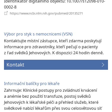
Identifikátor digitálního objektu
‎: 10.1007/s12098-010-
0002-8
(otevřeno
https://www.ncbi.nlm.nih.gov/pubmed/20135271
nové
okno)
Výbor pro styk s nemocnicemi (VSN)
Kontaktujte místní zástupce, kteří zdarma poskytují
informace pro zdravotníky, kteří pečují o pacienty
z řad svědků Jehovových. K dispozici 24 hodin denně.
Kontakt
Informační balíčky pro lékaře
Zahrnuje: Klinické postupy pro zvládnutí krvácení
a anémie bez použití transfuze, postoj svědků
Jehovových k lékařské péči a přehled služeb, které
svědkové nabízí lékařům přes svou celosvětovou síť