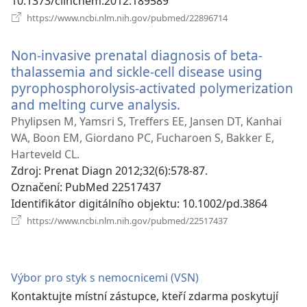
10.1373/clinchem.2012.189589
(otevřeno
https://www.ncbi.nlm.nih.gov/pubmed/22896714
nové
okno)
Non-invasive prenatal diagnosis of beta-
thalassemia and sickle-cell disease using
pyrophosphorolysis-activated polymerization
and melting curve analysis.
(otevřeno
nové
Phylipsen M, Yamsri S, Treffers EE, Jansen DT, Kanhai
okno)
WA, Boon EM, Giordano PC, Fucharoen S, Bakker E,
Harteveld CL.
Zdroj
‎: Prenat Diagn 2012;32(6):578-87.
Označení
‎: PubMed 22517437
Identifikátor digitálního objektu
‎: 10.1002/pd.3864
(otevřeno
https://www.ncbi.nlm.nih.gov/pubmed/22517437
nové
okno)
Výbor pro styk s nemocnicemi (VSN)
Kontaktujte místní zástupce, kteří zdarma poskytují