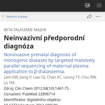
Změnit
ZO
jazyk
NA
Nemoci a stavy
stránek
BETA-TALASEMIE MAJOR
Neinvazivní předporodní
diagnóza
Noninvasive prenatal diagnosis of
monogenic diseases by targeted massively
parallel sequencing of maternal plasma:
application to β-thalassemia.
(otevřeno
nové
Lam KW, Jiang P, Liao GJ, Chan KC, Leung TY, Chiu RW,
okno)
Lo YM.
Zdroj
‎: Clin Chem 2012;58(10):1467-75.
Označení
‎: PubMed 22896714
Identifikátor digitálního objektu
‎: