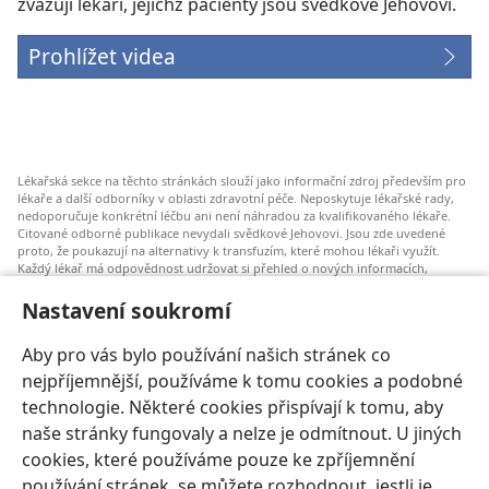
zvažují lékaři, jejichž pacienty jsou svědkové Jehovovi.
Prohlížet videa
Lékařská sekce na těchto stránkách slouží jako informační zdroj především pro
lékaře a další odborníky v oblasti zdravotní péče. Neposkytuje lékařské rady,
nedoporučuje konkrétní léčbu ani není náhradou za kvalifikovaného lékaře.
Citované odborné publikace nevydali svědkové Jehovovi. Jsou zde uvedené
proto, že poukazují na alternativy k transfuzím, které mohou lékaři využít.
Každý lékař má odpovědnost udržovat si přehled o nových informacích,
zvažovat a konzultovat různé možnosti léčby a pomáhat pacientům dělat
správná rozhodnutí, která budou odpovídat jejich zdravotnímu stavu a budou
Nastavení soukromí
v souladu s jejich přáními, hodnotami a vyznáním. Uvedené postupy nemusí
být vhodné nebo přijatelné pro všechny pacienty.
Aby pro vás bylo používání našich stránek co
Pro pacienty: Vždy se poraďte o svém zdravotním stavu a možnostech léčby se
nejpříjemnější, používáme k tomu cookies a podobné
svým lékařem nebo jiným odborníkem v oblasti lékařské péče. Pokud máte
zdravotní potíže, nechte se vyšetřit lékařem.
technologie. Některé cookies přispívají k tomu, aby
naše stránky fungovaly a nelze je odmítnout. U jiných
Používání těchto stránek se řídí Podmínkami použití.
cookies, které používáme pouze ke zpříjemnění
používání stránek, se můžete rozhodnout, jestli je