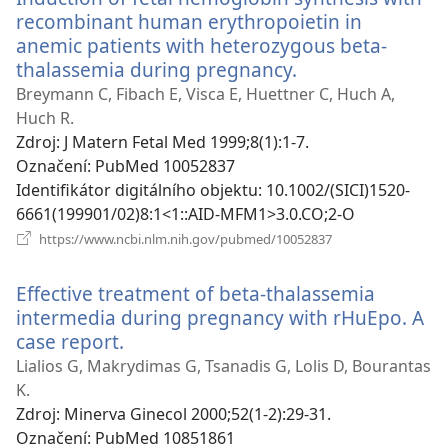
recombinant human erythropoietin in
anemic patients with heterozygous beta-
thalassemia during pregnancy.
(otevřeno
nové
Breymann C, Fibach E, Visca E, Huettner C, Huch A,
okno)
Huch R.
Zdroj
‎: J Matern Fetal Med 1999;8(1):1-7.
Označení
‎: PubMed 10052837
Identifikátor digitálního objektu
‎: 10.1002/(SICI)1520-
6661(199901/02)8:1<1::AID-MFM1>3.0.CO;2-O
(otevřeno
https://www.ncbi.nlm.nih.gov/pubmed/10052837
nové
okno)
Effective treatment of beta-thalassemia
intermedia during pregnancy with rHuEpo. A
case report.
(otevřeno
nové
Lialios G, Makrydimas G, Tsanadis G, Lolis D, Bourantas
okno)
K.
Zdroj
‎: Minerva Ginecol 2000;52(1-2):29-31.
Označení
‎: PubMed 10851861