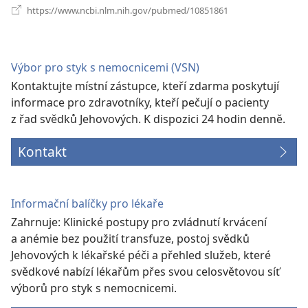
(otevřeno
https://www.ncbi.nlm.nih.gov/pubmed/10851861
nové
okno)
Výbor pro styk s nemocnicemi (VSN)
Kontaktujte místní zástupce, kteří zdarma poskytují
informace pro zdravotníky, kteří pečují o pacienty
z řad svědků Jehovových. K dispozici 24 hodin denně.
Kontakt
Informační balíčky pro lékaře
Zahrnuje: Klinické postupy pro zvládnutí krvácení
a anémie bez použití transfuze, postoj svědků
Jehovových k lékařské péči a přehled služeb, které
svědkové nabízí lékařům přes svou celosvětovou síť
výborů pro styk s nemocnicemi.