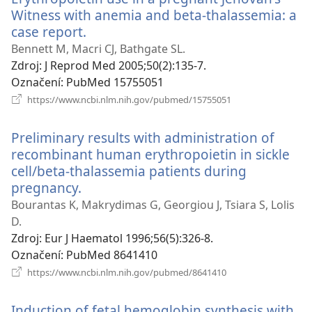
Witness with anemia and beta-thalassemia: a
case report.
(otevřeno
nové
Bennett M, Macri CJ, Bathgate SL.
okno)
Zdroj
‎: J Reprod Med 2005;50(2):135-7.
Označení
‎: PubMed 15755051
(otevřeno
https://www.ncbi.nlm.nih.gov/pubmed/15755051
nové
okno)
Preliminary results with administration of
recombinant human erythropoietin in sickle
cell/beta-thalassemia patients during
pregnancy.
(otevřeno
nové
Bourantas K, Makrydimas G, Georgiou J, Tsiara S, Lolis
okno)
D.
Zdroj
‎: Eur J Haematol 1996;56(5):326-8.
Označení
‎: PubMed 8641410
(otevřeno
https://www.ncbi.nlm.nih.gov/pubmed/8641410
nové
okno)
Induction of fetal hemoglobin synthesis with