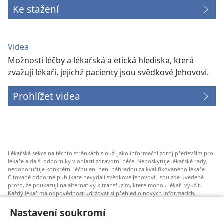
Ke stažení
Videa
Možnosti léčby a lékařská a etická hlediska, která
zvažují lékaři, jejichž pacienty jsou svědkové Jehovovi.
Prohlížet videa
Lékařská sekce na těchto stránkách slouží jako informační zdroj především pro
lékaře a další odborníky v oblasti zdravotní péče. Neposkytuje lékařské rady,
nedoporučuje konkrétní léčbu ani není náhradou za kvalifikovaného lékaře.
Citované odborné publikace nevydali svědkové Jehovovi. Jsou zde uvedené
proto, že poukazují na alternativy k transfuzím, které mohou lékaři využít.
Každý lékař má odpovědnost udržovat si přehled o nových informacích,
zvažovat a konzultovat různé možnosti léčby a pomáhat pacientům dělat
správná rozhodnutí, která budou odpovídat jejich zdravotnímu stavu a budou
Nastavení soukromí
v souladu s jejich přáními, hodnotami a vyznáním. Uvedené postupy nemusí