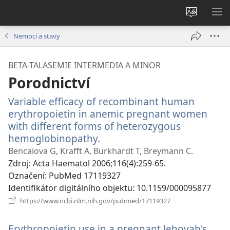
Změnit
ZO
jazyk
NA
Nemoci a stavy
stránek
BETA-TALASEMIE INTERMEDIA A MINOR
Porodnictví
Variable efficacy of recombinant human
erythropoietin in anemic pregnant women
with different forms of heterozygous
hemoglobinopathy.
(otevřeno
nové
Bencaiova G, Krafft A, Burkhardt T, Breymann C.
okno)
Zdroj
‎: Acta Haematol 2006;116(4):259-65.
Označení
‎: PubMed 17119327
Identifikátor digitálního objektu
‎: 10.1159/000095877
(otevřeno
https://www.ncbi.nlm.nih.gov/pubmed/17119327
nové
okno)
Erythropoietin use in a pregnant Jehovah's