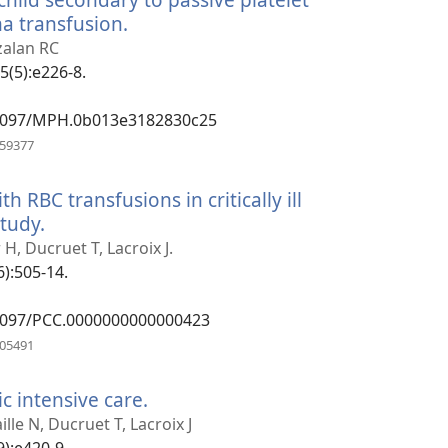
a transfusion.
(otevřeno
nové
nzalan RC
okno)
5(5):e226-8.
0.1097/MPH.0b013e3182830c25
(otevřeno
459377
nové
okno)
h RBC transfusions in critically ill
study.
(otevřeno
nové
H, Ducruet T, Lacroix J.
okno)
6):505-14.
0.1097/PCC.0000000000000423
(otevřeno
905491
nové
okno)
ic intensive care.
(otevřeno
nové
le N, Ducruet T, Lacroix J
okno)
9):e420-9.