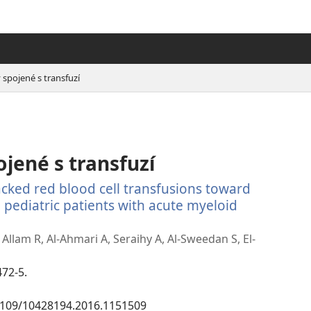
y spojené s transfuzí
ojené s transfuzí
acked red blood cell transfusions toward
n pediatric patients with acute myeloid
Allam R, Al-Ahmari A, Seraihy A, Al-Sweedan S, El-
72-5.
.3109/10428194.2016.1151509