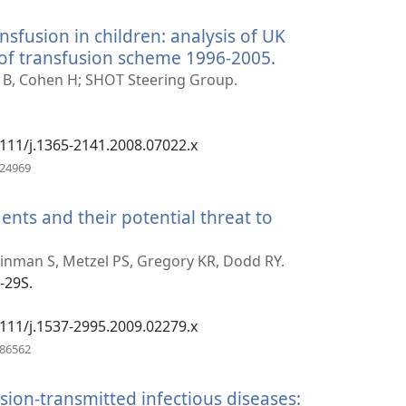
okno)
sfusion in children: analysis of UK
 of transfusion scheme 1996-2005.
(otevřeno
nové
n B, Cohen H; SHOT Steering Group.
okno)
.1111/j.1365-2141.2008.07022.x
(otevřeno
324969
nové
okno)
ents and their potential threat to
leinman S, Metzel PS, Gregory KR, Dodd RY.
-29S.
.1111/j.1537-2995.2009.02279.x
(otevřeno
686562
nové
okno)
sion-transmitted infectious diseases: