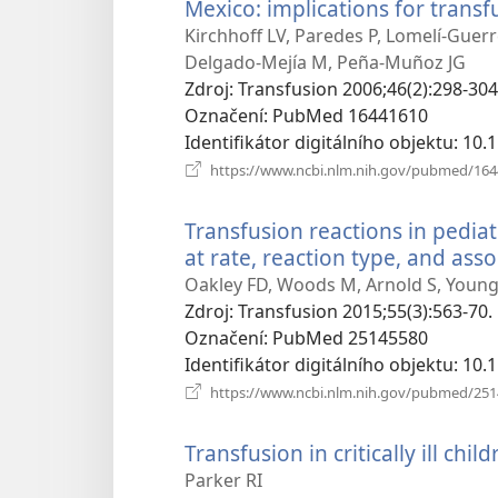
Mexico: implications for transf
Kirchhoff LV, Paredes P, Lomelí-Guer
Delgado-Mejía M, Peña-Muñoz JG
Zdroj
‎: Transfusion 2006;46(2):298-304
Označení
‎: PubMed 16441610
Identifikátor digitálního objektu
‎: 10
https://www.ncbi.nlm.nih.gov/pubmed/16
Transfusion reactions in pediat
at rate, reaction type, and ass
Oakley FD, Woods M, Arnold S, Young
Zdroj
‎: Transfusion 2015;55(3):563-70.
Označení
‎: PubMed 25145580
Identifikátor digitálního objektu
‎: 10
https://www.ncbi.nlm.nih.gov/pubmed/25
Transfusion in critically ill chil
Parker RI