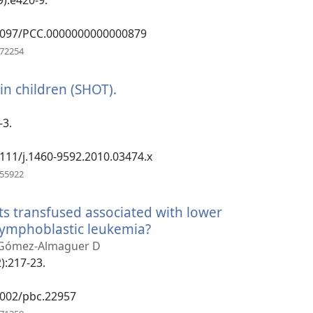
0.1097/PCC.0000000000000879
(otevřeno
472254
nové
okno)
in children (SHOT).
(otevřeno
nové
okno)
-3.
.1111/j.1460-9592.2010.03474.x
(otevřeno
155922
nové
okno)
s transfused associated with lower
 lymphoblastic leukemia?
(otevřeno
nové
, Gómez-Almaguer D
okno)
):217-23.
.1002/pbc.22957
(otevřeno