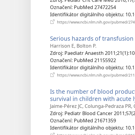
Označení
‎: PubMed 27472254
Identifikátor digitálního objektu
‎: 1
https://www.ncbi.nlm.nih.gov/pubmed/27
Serious hazards of transfusion 
Harrison E, Bolton P.
Zdroj
‎: Paediatr Anaesth 2011;21(1):10
Označení
‎: PubMed 21155922
Identifikátor digitálního objektu
‎: 10
https://www.ncbi.nlm.nih.gov/pubmed/21
Is the number of blood product
survival in children with acute
Jaime-Pérez JC, Colunga-Pedraza PR
Zdroj
‎: Pediatr Blood Cancer 2011;57(2
Označení
‎: PubMed 21671359
Identifikátor digitálního objektu
‎: 10