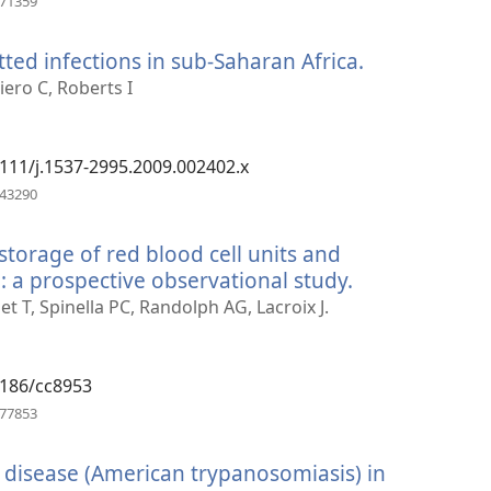
671359
nové
okno)
tted infections in sub-Saharan Africa.
(otevřeno
nové
iero C, Roberts I
okno)
.1111/j.1537-2995.2009.002402.x
(otevřeno
843290
nové
okno)
storage of red blood cell units and
en: a prospective observational study.
(otevřeno
nové
 T, Spinella PC, Randolph AG, Lacroix J.
okno)
.1186/cc8953
(otevřeno
377853
nové
okno)
 disease (American trypanosomiasis) in