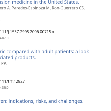
usion medicine in the United States.
(otevřeno
nové
rero A, Paredes-Espinoza M, Ron-Guerrero CS,
okno)
.
.1111/j.1537-2995.2006.00715.x
(otevřeno
441610
nové
okno)
ric compared with adult patients: a look
ociated products.
(otevřeno
nové
 PP.
okno)
.1111/trf.12827
(otevřeno
145580
nové
okno)
dren: indications, risks, and challenges.
(otevřeno
nové