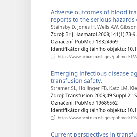
Adverse outcomes of blood tran
reports to the serious hazards
Stainsby D, Jones H, Wells AW, Gibso
Zdroj
‎: Br J Haematol 2008;141(1):73-9.
Označení
‎: PubMed 18324969
Identifikátor digitálního objektu
‎: 10
https://www.ncbi.nlm.nih.gov/pubmed/18
Emerging infectious disease ag
transfusion safety.
(otevřeno
nové
Stramer SL, Hollinger FB, Katz LM, K
okno)
Zdroj
‎: Transfusion 2009;49 Suppl 2:1S
Označení
‎: PubMed 19686562
Identifikátor digitálního objektu
‎: 10
https://www.ncbi.nlm.nih.gov/pubmed/19
Current perspectives in transfu