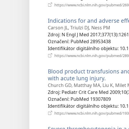
https://www.ncbi.nlm.nih.gov/pubmed/26
Indications for and adverse effe
Carson JL, Triulzi DJ, Ness PM
Zdroj
‎: N Engl J Med 2017;377(13):1261
Označení
‎: PubMed 28953438
Identifikátor digitálního objektu
‎: 10
https://www.ncbi.nlm.nih.gov/pubmed/28
Blood product transfusions and 
with acute lung injury.
(otevřen
nové
Church GD, Matthay MA, Liu K, Milet M
okno)
Zdroj
‎: Pediatr Crit Care Med 2009;10(
Označení
‎: PubMed 19307809
Identifikátor digitálního objektu
‎: 1
https://www.ncbi.nlm.nih.gov/pubmed/19
Severe thrombocytopenia in a c