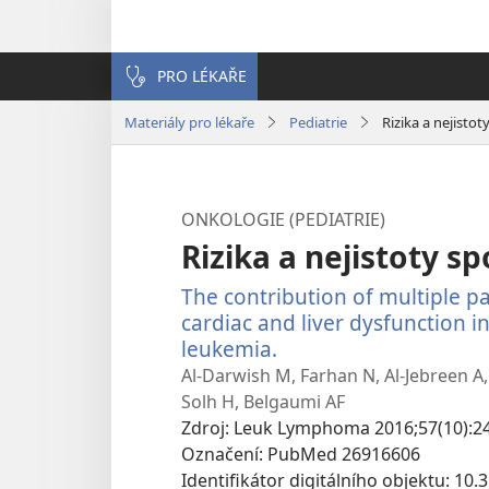
PRO LÉKAŘE
Materiály pro lékaře
Pediatrie
Rizika a nejistot
ONKOLOGIE (PEDIATRIE)
Rizika a nejistoty sp
The contribution of multiple p
cardiac and liver dysfunction i
leukemia.
(otevřeno
nové
Al-Darwish M, Farhan N, Al-Jebreen A, 
okno)
Solh H, Belgaumi AF
Zdroj
‎: Leuk Lymphoma 2016;57(10):24
Označení
‎: PubMed 26916606
Identifikátor digitálního objektu
‎: 10