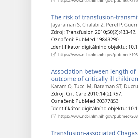
https://www.ncbi.nlm.nih.gov/pubmed/21
The risk of transfusion-transmi
Jayaraman S, Chalabi Z, Perel P, Guerr
Zdroj
‎: Transfusion 2010;50(2):433-42.
Označení
‎: PubMed 19843290
Identifikátor digitálního objektu
‎: 10
https://www.ncbi.nlm.nih.gov/pubmed/19
Association between length of 
outcome of critically ill childr
Karam O, Tucci M, Bateman ST, Ducruet
Zdroj
‎: Crit Care 2010;14(2):R57.
Označení
‎: PubMed 20377853
Identifikátor digitálního objektu
‎: 10
https://www.ncbi.nlm.nih.gov/pubmed/20
Transfusion-associated Chagas