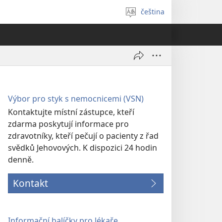
čeština
Vybrat
jazyk
Výbor pro styk s nemocnicemi (VSN)
Kontaktujte místní zástupce, kteří
zdarma poskytují informace pro
zdravotníky, kteří pečují o pacienty z řad
svědků Jehovových. K dispozici 24 hodin
denně.
Kontakt
Informační balíčky pro lékaře