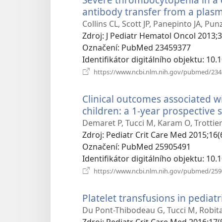
antibody transfer from a plasm
Collins CL, Scott JP, Panepinto JA, Pu
Zdroj
‎: J Pediatr Hematol Oncol 2013;3
Označení
‎: PubMed 23459377
Identifikátor digitálního objektu
‎: 1
https://www.ncbi.nlm.nih.gov/pubmed/23
Clinical outcomes associated wit
children: a 1-year prospective 
Demaret P, Tucci M, Karam O, Trottier 
Zdroj
‎: Pediatr Crit Care Med 2015;16(
Označení
‎: PubMed 25905491
Identifikátor digitálního objektu
‎: 1
https://www.ncbi.nlm.nih.gov/pubmed/25
Platelet transfusions in pediatr
Du Pont-Thibodeau G, Tucci M, Robitail
Zdroj
‎: Pediatr Crit Care Med 2016;17(