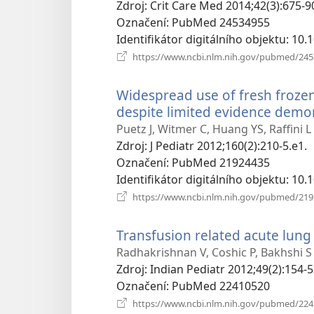
Zdroj
‎: Crit Care Med 2014;42(3):675-9
Označení
‎: PubMed 24534955
Identifikátor digitálního objektu
‎: 1
https://www.ncbi.nlm.nih.gov/pubmed/24
Widespread use of fresh frozen
despite limited evidence demons
Puetz J, Witmer C, Huang YS, Raffini L
Zdroj
‎: J Pediatr 2012;160(2):210-5.e1.
Označení
‎: PubMed 21924435
Identifikátor digitálního objektu
‎: 10
https://www.ncbi.nlm.nih.gov/pubmed/21
Transfusion related acute lung 
Radhakrishnan V, Coshic P, Bakhshi S
Zdroj
‎: Indian Pediatr 2012;49(2):154-5
Označení
‎: PubMed 22410520
https://www.ncbi.nlm.nih.gov/pubmed/22