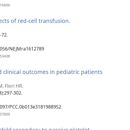
(otevřeno
916606
nové
okno)
cts of red-cell transfusion.
(otevřeno
nové
okno)
-72.
.1056/NEJMra1612789
(otevřeno
953438
nové
okno)
clinical outcomes in pediatric patients
o
, Flori HR.
3):297-302.
0.1097/PCC.0b013e3181988952
(otevřeno
307809
nové
okno)
hild secondary to passive platelet