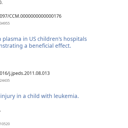
okno)
0.
0.1097/CCM.0000000000000176
(otevřeno
534955
nové
okno)
 plasma in US children's hospitals
trating a beneficial effect.
(otevřeno
nové
okno)
.1016/j.jpeds.2011.08.013
(otevřeno
924435
nové
okno)
injury in a child with leukemia.
(otevřeno
nové
okno)
.
(otevřeno
410520
nové