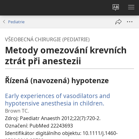
Změnit
ZO
jazyk
NA
Pediatrie
stránek
VŠEOBECNÁ CHIRURGIE (PEDIATRIE)
Metody omezování krevních
ztrát při anestezii
Řízená (navozená) hypotenze
Early experiences of vasodilators and
hypotensive anesthesia in children.
(otevřeno
nové
Brown TC.
okno)
Zdroj
‎: Paediatr Anaesth 2012;22(7):720-2.
Označení
‎: PubMed 22243693
Identifikátor digitálního objektu
‎: 10.1111/j.1460-