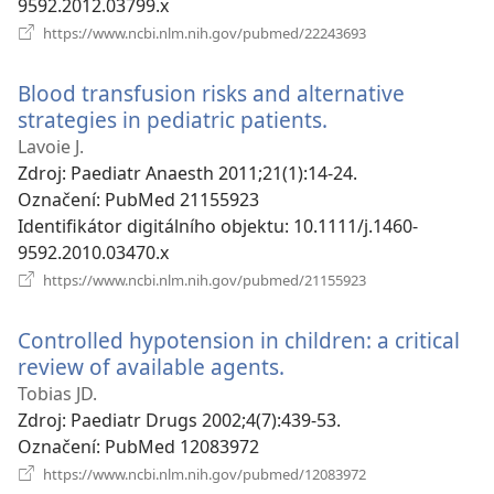
9592.2012.03799.x
(otevřeno
https://www.ncbi.nlm.nih.gov/pubmed/22243693
nové
okno)
Blood transfusion risks and alternative
strategies in pediatric patients.
(otevřeno
nové
Lavoie J.
okno)
Zdroj
‎: Paediatr Anaesth 2011;21(1):14-24.
Označení
‎: PubMed 21155923
Identifikátor digitálního objektu
‎: 10.1111/j.1460-
9592.2010.03470.x
(otevřeno
https://www.ncbi.nlm.nih.gov/pubmed/21155923
nové
okno)
Controlled hypotension in children: a critical
review of available agents.
(otevřeno
nové
Tobias JD.
okno)
Zdroj
‎: Paediatr Drugs 2002;4(7):439-53.
Označení
‎: PubMed 12083972
(otevřeno
https://www.ncbi.nlm.nih.gov/pubmed/12083972
nové