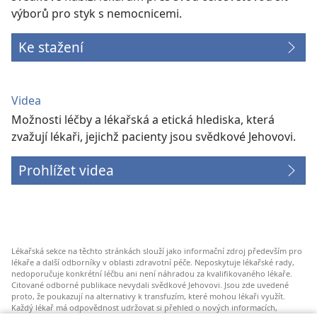
výborů pro styk s nemocnicemi.
Ke stažení
Videa
Možnosti léčby a lékařská a etická hlediska, která
zvažují lékaři, jejichž pacienty jsou svědkové Jehovovi.
Prohlížet videa
Lékařská sekce na těchto stránkách slouží jako informační zdroj především pro
lékaře a další odborníky v oblasti zdravotní péče. Neposkytuje lékařské rady,
nedoporučuje konkrétní léčbu ani není náhradou za kvalifikovaného lékaře.
Citované odborné publikace nevydali svědkové Jehovovi. Jsou zde uvedené
proto, že poukazují na alternativy k transfuzím, které mohou lékaři využít.
Každý lékař má odpovědnost udržovat si přehled o nových informacích,