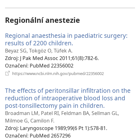
okno)
Regionální anestezie
Regional anaesthesia in paediatric surgery:
results of 2200 children.
(otevřeno
nové
Beyaz SG, Tokgöz O, Tüfek A.
okno)
Zdroj
‎: J Pak Med Assoc 2011;61(8):782-6.
Označení
‎: PubMed 22356002
(otevřeno
https://www.ncbi.nlm.nih.gov/pubmed/22356002
nové
okno)
The effects of peritonsillar infiltration on the
reduction of intraoperative blood loss and
post-tonsillectomy pain in children.
(otevřeno
nové
Broadman LM, Patel RI, Feldman BA, Sellman GL,
okno)
Milmoe G, Camilon F.
Zdroj
‎: Laryngoscope 1989;99(6 Pt 1):578-81.
Označení
‎: PubMed 2657296