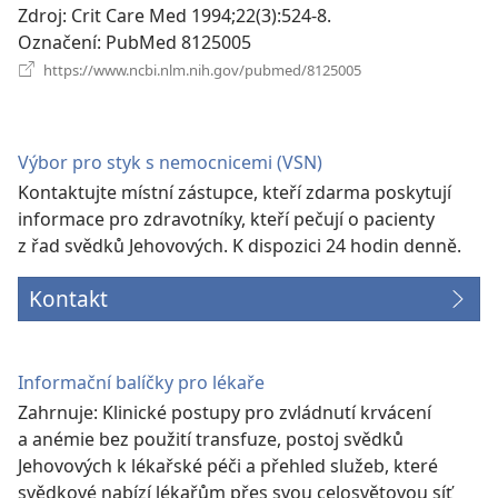
okno)
Zdroj
‎: Crit Care Med 1994;22(3):524-8.
Označení
‎: PubMed 8125005
(otevřeno
https://www.ncbi.nlm.nih.gov/pubmed/8125005
nové
okno)
Výbor pro styk s nemocnicemi (VSN)
Kontaktujte místní zástupce, kteří zdarma poskytují
informace pro zdravotníky, kteří pečují o pacienty
z řad svědků Jehovových. K dispozici 24 hodin denně.
Kontakt
Informační balíčky pro lékaře
Zahrnuje: Klinické postupy pro zvládnutí krvácení
a anémie bez použití transfuze, postoj svědků
Jehovových k lékařské péči a přehled služeb, které
svědkové nabízí lékařům přes svou celosvětovou síť