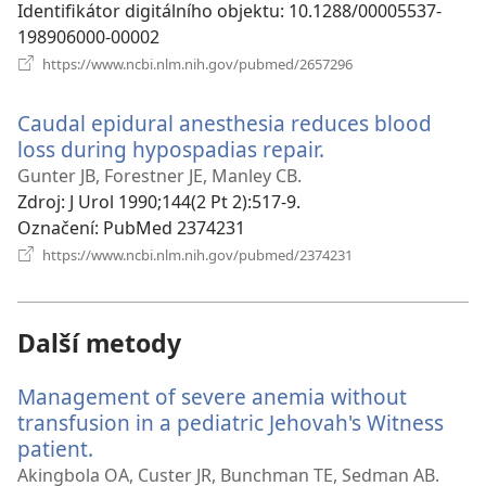
Identifikátor digitálního objektu
‎: 10.1288/00005537-
198906000-00002
(otevřeno
https://www.ncbi.nlm.nih.gov/pubmed/2657296
nové
okno)
Caudal epidural anesthesia reduces blood
loss during hypospadias repair.
(otevřeno
nové
Gunter JB, Forestner JE, Manley CB.
okno)
Zdroj
‎: J Urol 1990;144(2 Pt 2):517-9.
Označení
‎: PubMed 2374231
(otevřeno
https://www.ncbi.nlm.nih.gov/pubmed/2374231
nové
okno)
Další metody
Management of severe anemia without
transfusion in a pediatric Jehovah's Witness
patient.
(otevřeno
nové
Akingbola OA, Custer JR, Bunchman TE, Sedman AB.