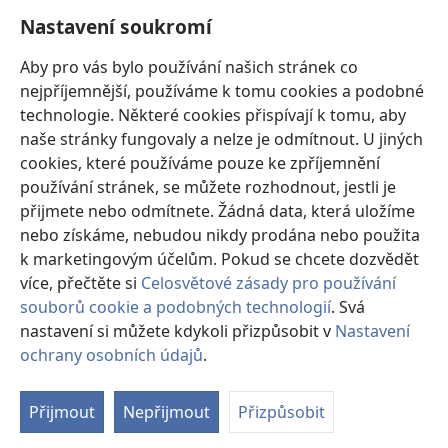
zvažovat a konzultovat různé možnosti léčby a pomáhat pacientům dělat
správná rozhodnutí, která budou odpovídat jejich zdravotnímu stavu a budou
Nastavení soukromí
v souladu s jejich přáními, hodnotami a vyznáním. Uvedené postupy nemusí
být vhodné nebo přijatelné pro všechny pacienty.
Aby pro vás bylo používání našich stránek co
Pro pacienty: Vždy se poraďte o svém zdravotním stavu a možnostech léčby se
nejpříjemnější, používáme k tomu cookies a podobné
svým lékařem nebo jiným odborníkem v oblasti lékařské péče. Pokud máte
zdravotní potíže, nechte se vyšetřit lékařem.
technologie. Některé cookies přispívají k tomu, aby
naše stránky fungovaly a nelze je odmítnout. U jiných
Používání těchto stránek se řídí Podmínkami použití.
cookies, které používáme pouze ke zpříjemnění
používání stránek, se můžete rozhodnout, jestli je
přijmete nebo odmítnete. Žádná data, která uložíme
Nastavení vzhledu
nebo získáme, nebudou nikdy prodána nebo použita
k marketingovým účelům. Pokud se chcete dozvědět
více, přečtěte si
Celosvětové zásady pro používání
souborů cookie a podobných technologií
. Svá
Copyright
© 2026 Watch Tower Bible and Tract Society of Pennsylvania.
nastavení si můžete kdykoli přizpůsobit v
Nastavení
PODMÍNKY POUŽITÍ
|
OCHRANA SOUKROMÍ
|
NASTAVENÍ
ochrany osobních údajů
.
SOUKROMÍ
Přijmout
Nepřijmout
Přizpůsobit