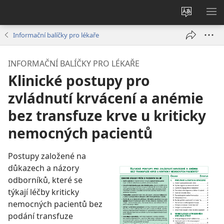
Změnit
ZO
jazyk
NA
Informační balíčky pro lékaře
stránek
INFORMAČNÍ BALÍČKY PRO LÉKAŘE
Klinické postupy pro
zvládnutí krvácení a anémie
bez transfuze krve u kriticky
nemocných pacientů
Postupy založené na
důkazech a názory
odborníků, které se
týkají léčby kriticky
nemocných pacientů bez
podání transfuze