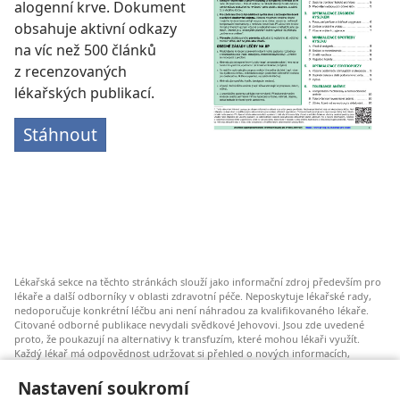
alogenní krve. Dokument
obsahuje aktivní odkazy
na víc než 500 článků
z recenzovaných
lékařských publikací.
Stáhnout
Lékařská sekce na těchto stránkách slouží jako informační zdroj především pro
lékaře a další odborníky v oblasti zdravotní péče. Neposkytuje lékařské rady,
nedoporučuje konkrétní léčbu ani není náhradou za kvalifikovaného lékaře.
Citované odborné publikace nevydali svědkové Jehovovi. Jsou zde uvedené
proto, že poukazují na alternativy k transfuzím, které mohou lékaři využít.
Každý lékař má odpovědnost udržovat si přehled o nových informacích,
zvažovat a konzultovat různé možnosti léčby a pomáhat pacientům dělat
správná rozhodnutí, která budou odpovídat jejich zdravotnímu stavu a budou
Nastavení soukromí
v souladu s jejich přáními, hodnotami a vyznáním. Uvedené postupy nemusí